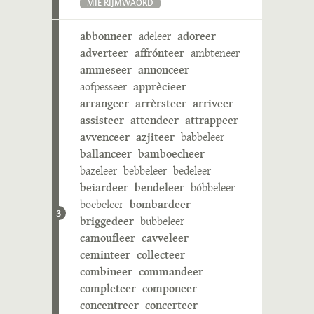
MIE RIJMWÄÖRD
abbonneer
adeleer
adoreer
adverteer
affrónteer
ambteneer
ammeseer
annonceer
aofpesseer
apprècieer
arrangeer
arrèrsteer
arriveer
assisteer
attendeer
attrappeer
avvenceer
azjiteer
babbeleer
ballanceer
bamboecheer
bazeleer
bebbeleer
bedeleer
beiardeer
bendeleer
bóbbeleer
boebeleer
bombardeer
3
briggedeer
bubbeleer
camoufleer
cavveleer
ceminteer
collecteer
combineer
commandeer
completeer
componeer
concentreer
concerteer