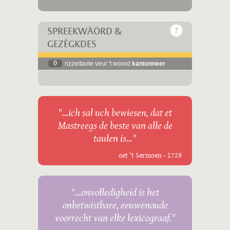
SPREEKWÄÖRD &
GEZÈGKDES
0
rizzeltaote veur 't woord
kantonneer
"...ich sal uch bewiesen, dat et
Mastreegs de beste van alle de
taulen is..."
oet 't Sermoen - 1729
"...onvolledigheid is het
onbetwistbare, eeuwenoude
voorrecht van elke lexicograaf."