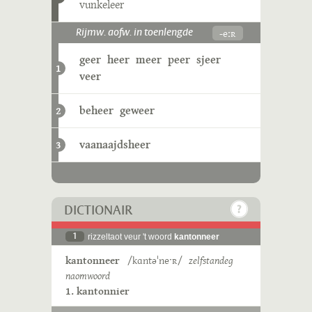
vunkeleer
-eːʀ
Rijmw. aofw. in toenlengde
geer
heer
meer
peer
sjeer
1
veer
beheer
geweer
2
vaanaajdsheer
3
DICTIONAIR
1
rizzeltaot veur 't woord
kantonneer
kantonneer
/kɑntəˈneˑʀ/
zelfstandeg
naomwoord
1. kantonnier