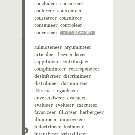
concludeer
concurreer
confereer
confronteer
constateer
consulteer
consumeer
controleer
converseer
MIE RIJMWÄÖRD
aalmozeneer
arguminteer
articuleer
bewoondereer
cappituleer
centrifuzjeer
compliminteer
correspondeer
desinfecteer
discrimineer
distribueer
documinteer
dörveneer
egaoliseer
euverendweer
evacueer
evalueer
evolueer
executeer
favorizeer
filiciteer
herbergeer
illumineer
improviseer
indoctrineer
insinueer
4
intensiveer
kristalliseer