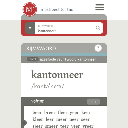
Rijmwäörd
RIJMWÄÖRD
520
rizzeltaote veur 't woord
kantonneer
kantonneer
/kɑntəˈneˑʀ/
-eˑʀ
Volrijm
beer
breer
fleer
geer
keer
kleer
leer
meer
neer
seer
1
sjeer
smeer
teer
veer
vreer