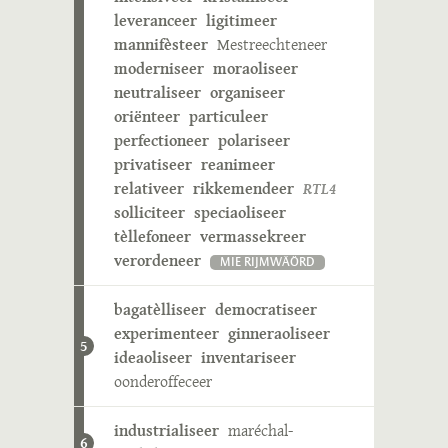
leveranceer
ligitimeer
mannifèsteer
Mestreechteneer
moderniseer
moraoliseer
neutraliseer
organiseer
oriënteer
particuleer
perfectioneer
polariseer
privatiseer
reanimeer
relativeer
rikkemendeer
RTL4
solliciteer
speciaoliseer
tèllefoneer
vermassekreer
verordeneer
MIE RIJMWÄÖRD
bagatèlliseer
democratiseer
experimenteer
ginneraoliseer
5
ideaoliseer
inventariseer
oonderoffeceer
industrialiseer
maréchal-
6