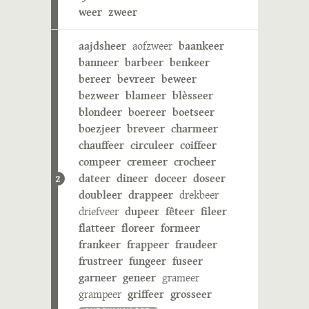
weer
zweer
aajdsheer
aofzweer
baankeer
banneer
barbeer
benkeer
bereer
bevreer
beweer
bezweer
blameer
blèsseer
blondeer
boereer
boetseer
boezjeer
breveer
charmeer
chauffeer
circuleer
coiffeer
compeer
cremeer
crocheer
dateer
dineer
doceer
doseer
2
doubleer
drappeer
drekbeer
driefveer
dupeer
fêteer
fileer
flatteer
floreer
formeer
frankeer
frappeer
fraudeer
frustreer
fungeer
fuseer
garneer
geneer
grameer
grampeer
griffeer
grosseer