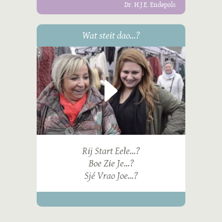
Dr. H.J.E. Endepols
Wat steit dao...?
Rij Start Eele...?
Boe Zie Je...?
Sjé Vrao Joe...?