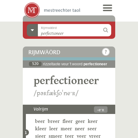
Rijmwäörd
RIJMWÄÖRD
520
rizzeltaote veur 't woord
perfectioneer
perfectioneer
/pəʀfækʃoˈneˑʀ/
-eˑʀ
Volrijm
beer
breer
fleer
geer
keer
kleer
leer
meer
neer
seer
1
sjeer
smeer
teer
veer
vreer