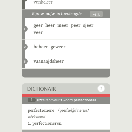
vunkeleer
-eːʀ
Rijmw. aofw. in toenlengde
geer
heer
meer
peer
sjeer
1
veer
beheer
geweer
2
vaanaajdsheer
3
DICTIONAIR
1
rizzeltaot veur 't woord
perfectioneer
perfectionere
/pəʀfækʃoˈneˑʀə/
wèrkwoord
1. perfectioneren