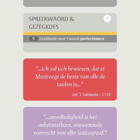
SPREEKWÄÖRD &
GEZÈGKDES
0
rizzeltaote veur 't woord
perfectionere
"...ich sal uch bewiesen, dat et
Mastreegs de beste van alle de
taulen is..."
oet 't Sermoen - 1729
"...onvolledigheid is het
onbetwistbare, eeuwenoude
voorrecht van elke lexicograaf."