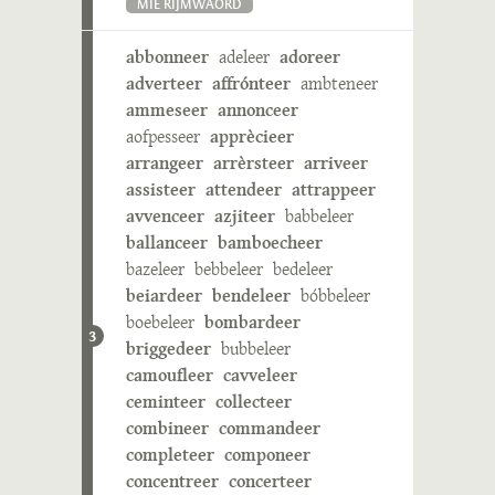
MIE RIJMWÄÖRD
abbonneer
adeleer
adoreer
adverteer
affrónteer
ambteneer
ammeseer
annonceer
aofpesseer
apprècieer
arrangeer
arrèrsteer
arriveer
assisteer
attendeer
attrappeer
avvenceer
azjiteer
babbeleer
ballanceer
bamboecheer
bazeleer
bebbeleer
bedeleer
beiardeer
bendeleer
bóbbeleer
boebeleer
bombardeer
3
briggedeer
bubbeleer
camoufleer
cavveleer
ceminteer
collecteer
combineer
commandeer
completeer
componeer
concentreer
concerteer