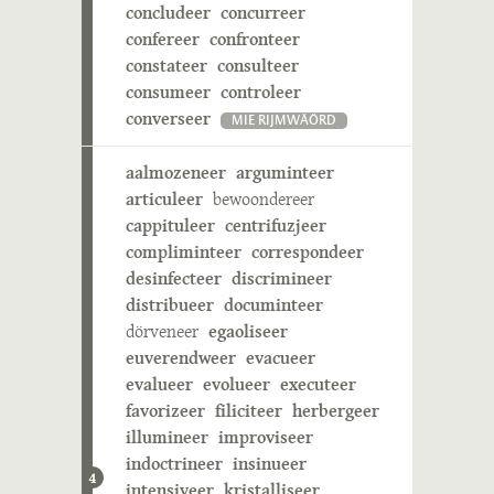
concludeer
concurreer
confereer
confronteer
constateer
consulteer
consumeer
controleer
converseer
MIE RIJMWÄÖRD
aalmozeneer
arguminteer
articuleer
bewoondereer
cappituleer
centrifuzjeer
compliminteer
correspondeer
desinfecteer
discrimineer
distribueer
documinteer
dörveneer
egaoliseer
euverendweer
evacueer
evalueer
evolueer
executeer
favorizeer
filiciteer
herbergeer
illumineer
improviseer
indoctrineer
insinueer
4
intensiveer
kristalliseer