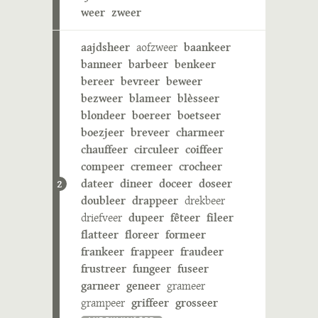
weer
zweer
aajdsheer
aofzweer
baankeer
banneer
barbeer
benkeer
bereer
bevreer
beweer
bezweer
blameer
blèsseer
blondeer
boereer
boetseer
boezjeer
breveer
charmeer
chauffeer
circuleer
coiffeer
compeer
cremeer
crocheer
dateer
dineer
doceer
doseer
2
doubleer
drappeer
drekbeer
driefveer
dupeer
fêteer
fileer
flatteer
floreer
formeer
frankeer
frappeer
fraudeer
frustreer
fungeer
fuseer
garneer
geneer
grameer
grampeer
griffeer
grosseer