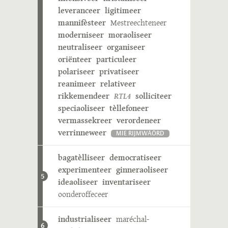
leveranceer
ligitimeer
mannifèsteer
Mestreechteneer
moderniseer
moraoliseer
neutraliseer
organiseer
oriënteer
particuleer
polariseer
privatiseer
reanimeer
relativeer
rikkemendeer
RTL4
solliciteer
speciaoliseer
tèllefoneer
vermassekreer
verordeneer
verrinneweer
MIE RIJMWÄÖRD
bagatèlliseer
democratiseer
experimenteer
ginneraoliseer
5
ideaoliseer
inventariseer
oonderoffeceer
industrialiseer
maréchal-
6