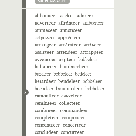
MIE RIJMWÄÖRD
abbonneer
adeleer
adoreer
adverteer
affrónteer
ambteneer
ammeseer
annonceer
aofpesseer
apprècieer
arrangeer
arrèrsteer
arriveer
assisteer
attendeer
attrappeer
avvenceer
azjiteer
babbeleer
ballanceer
bamboecheer
bazeleer
bebbeleer
bedeleer
beiardeer
bendeleer
bóbbeleer
boebeleer
bombardeer
bubbeleer
3
camoufleer
cavveleer
ceminteer
collecteer
combineer
commandeer
completeer
componeer
concentreer
concerteer
concludeer
concurreer