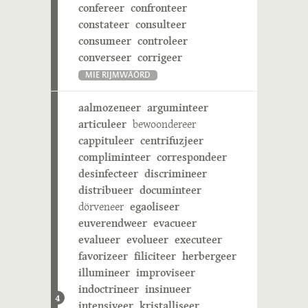
confereer
confronteer
constateer
consulteer
consumeer
controleer
converseer
corrigeer
MIE RIJMWÄÖRD
aalmozeneer
arguminteer
articuleer
bewoondereer
cappituleer
centrifuzjeer
compliminteer
correspondeer
desinfecteer
discrimineer
distribueer
documinteer
dörveneer
egaoliseer
euverendweer
evacueer
evalueer
evolueer
executeer
favorizeer
filiciteer
herbergeer
illumineer
improviseer
indoctrineer
insinueer
4
intensiveer
kristalliseer