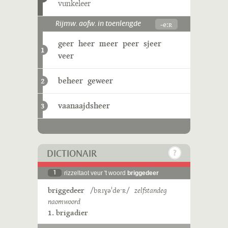
vunkeleer
-eːʀ
Rijmw. aofw. in toenlengde
geer
heer
meer
peer
sjeer
1
veer
beheer
geweer
2
vaanaajdsheer
3
DICTIONAIR
1
rizzeltaot veur 't woord
briggedeer
briggedeer
/bʀɪɣəˈdeˑʀ/
zelfstandeg
naomwoord
1. brigadier