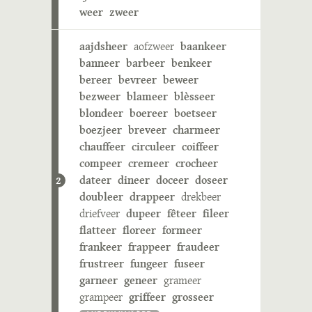
weer
zweer
aajdsheer
aofzweer
baankeer
banneer
barbeer
benkeer
bereer
bevreer
beweer
bezweer
blameer
blèsseer
blondeer
boereer
boetseer
boezjeer
breveer
charmeer
chauffeer
circuleer
coiffeer
compeer
cremeer
crocheer
dateer
dineer
doceer
doseer
2
doubleer
drappeer
drekbeer
driefveer
dupeer
fêteer
fileer
flatteer
floreer
formeer
frankeer
frappeer
fraudeer
frustreer
fungeer
fuseer
garneer
geneer
grameer
grampeer
griffeer
grosseer