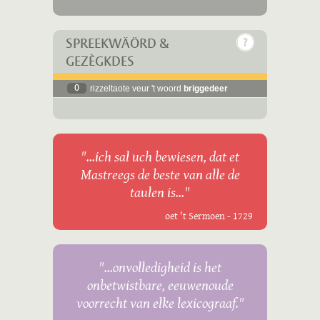
SPREEKWÄÖRD &
GEZÈGKDES
0
rizzeltaote veur 't woord
briggedeer
"...ich sal uch bewiesen, dat et
Mastreegs de beste van alle de
taulen is..."
oet 't Sermoen - 1729
"...onvolledigheid is het
onbetwistbare, eeuwenoude
voorrecht van elke lexicograaf."