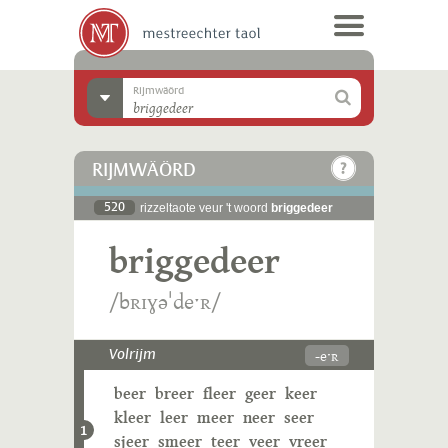
Rijmwäörd
RIJMWÄÖRD
520
rizzeltaote veur 't woord
briggedeer
briggedeer
/bʀɪɣəˈdeˑʀ/
-eˑʀ
Volrijm
beer
breer
fleer
geer
keer
kleer
leer
meer
neer
seer
1
sjeer
smeer
teer
veer
vreer