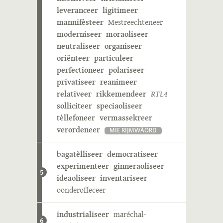
leveranceer
ligitimeer
mannifèsteer
Mestreechteneer
moderniseer
moraoliseer
neutraliseer
organiseer
oriënteer
particuleer
perfectioneer
polariseer
privatiseer
reanimeer
relativeer
rikkemendeer
RTL4
solliciteer
speciaoliseer
tèllefoneer
vermassekreer
verordeneer
MIE RIJMWÄÖRD
bagatèlliseer
democratiseer
experimenteer
ginneraoliseer
5
ideaoliseer
inventariseer
oonderoffeceer
industrialiseer
maréchal-
6