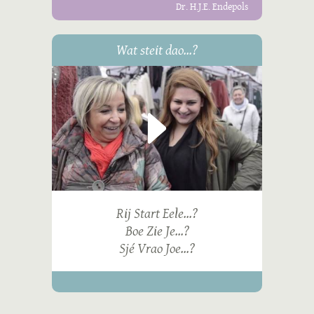
Dr. H.J.E. Endepols
Wat steit dao...?
Rij Start Eele...?
Boe Zie Je...?
Sjé Vrao Joe...?