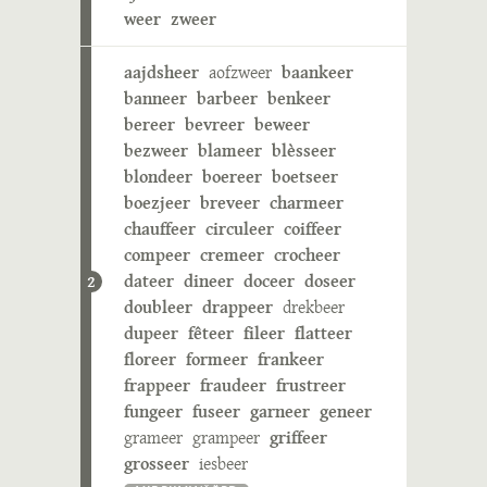
weer
zweer
aajdsheer
aofzweer
baankeer
banneer
barbeer
benkeer
bereer
bevreer
beweer
bezweer
blameer
blèsseer
blondeer
boereer
boetseer
boezjeer
breveer
charmeer
chauffeer
circuleer
coiffeer
compeer
cremeer
crocheer
dateer
dineer
doceer
doseer
2
doubleer
drappeer
drekbeer
dupeer
fêteer
fileer
flatteer
floreer
formeer
frankeer
frappeer
fraudeer
frustreer
fungeer
fuseer
garneer
geneer
grameer
grampeer
griffeer
grosseer
iesbeer