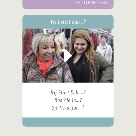
Dr. H.J.E. Endepols
Wat steit dao...?
Rij Start Eele...?
Boe Zie Je...?
Sjé Vrao Joe...?