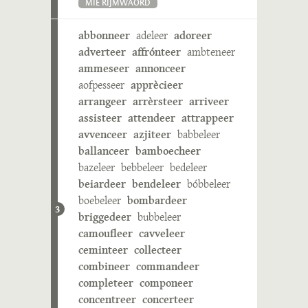
MIE RIJMWÄÖRD
abbonneer
adeleer
adoreer
adverteer
affrónteer
ambteneer
ammeseer
annonceer
aofpesseer
apprècieer
arrangeer
arrèrsteer
arriveer
assisteer
attendeer
attrappeer
avvenceer
azjiteer
babbeleer
ballanceer
bamboecheer
bazeleer
bebbeleer
bedeleer
beiardeer
bendeleer
bóbbeleer
boebeleer
bombardeer
3
briggedeer
bubbeleer
camoufleer
cavveleer
ceminteer
collecteer
combineer
commandeer
completeer
componeer
concentreer
concerteer