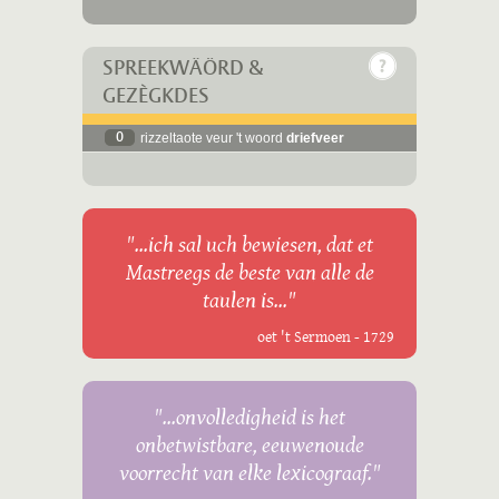
SPREEKWÄÖRD &
GEZÈGKDES
0
rizzeltaote veur 't woord
driefveer
"...ich sal uch bewiesen, dat et
Mastreegs de beste van alle de
taulen is..."
oet 't Sermoen - 1729
"...onvolledigheid is het
onbetwistbare, eeuwenoude
voorrecht van elke lexicograaf."