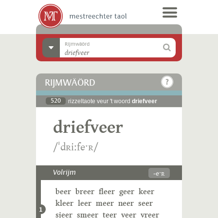
Rijmwäörd
RIJMWÄÖRD
520
rizzeltaote veur 't woord
driefveer
driefveer
/ˈdʀiːfeˑʀ/
-eˑʀ
Volrijm
beer
breer
fleer
geer
keer
kleer
leer
meer
neer
seer
1
sjeer
smeer
teer
veer
vreer