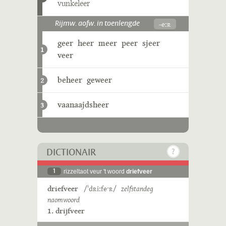
vunkeleer
-eːʀ
Rijmw. aofw. in toenlengde
geer
heer
meer
peer
sjeer
1
veer
beheer
geweer
2
vaanaajdsheer
3
DICTIONAIR
1
rizzeltaot veur 't woord
driefveer
driefveer
/ˈdʀiːfeˑʀ/
zelfstandeg
naomwoord
1. drijfveer