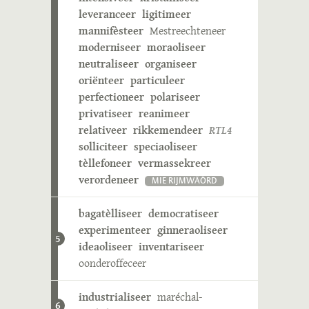
leveranceer
ligitimeer
mannifèsteer
Mestreechteneer
moderniseer
moraoliseer
neutraliseer
organiseer
oriënteer
particuleer
perfectioneer
polariseer
privatiseer
reanimeer
relativeer
rikkemendeer
RTL4
solliciteer
speciaoliseer
tèllefoneer
vermassekreer
verordeneer
MIE RIJMWÄÖRD
bagatèlliseer
democratiseer
experimenteer
ginneraoliseer
5
ideaoliseer
inventariseer
oonderoffeceer
industrialiseer
maréchal-
6