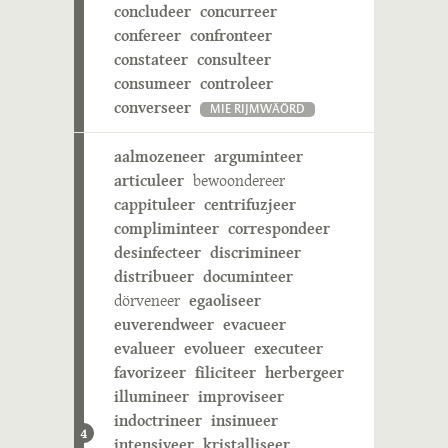
concludeer
concurreer
confereer
confronteer
constateer
consulteer
consumeer
controleer
converseer
MIE RIJMWÄÖRD
aalmozeneer
arguminteer
articuleer
bewoondereer
cappituleer
centrifuzjeer
compliminteer
correspondeer
desinfecteer
discrimineer
distribueer
documinteer
dörveneer
egaoliseer
euverendweer
evacueer
evalueer
evolueer
executeer
favorizeer
filiciteer
herbergeer
illumineer
improviseer
indoctrineer
insinueer
4
intensiveer
kristalliseer