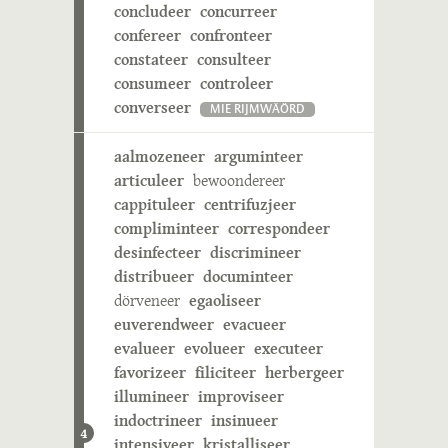
concludeer
concurreer
confereer
confronteer
constateer
consulteer
consumeer
controleer
converseer
MIE RIJMWÄÖRD
aalmozeneer
arguminteer
articuleer
bewoondereer
cappituleer
centrifuzjeer
compliminteer
correspondeer
desinfecteer
discrimineer
distribueer
documinteer
dörveneer
egaoliseer
euverendweer
evacueer
evalueer
evolueer
executeer
favorizeer
filiciteer
herbergeer
illumineer
improviseer
indoctrineer
insinueer
4
intensiveer
kristalliseer