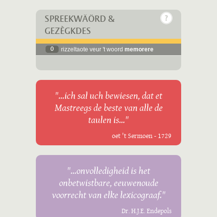
SPREEKWÄÖRD &
GEZÈGKDES
0
rizzeltaote veur 't woord
memorere
"...ich sal uch bewiesen, dat et
Mastreegs de beste van alle de
taulen is..."
oet 't Sermoen - 1729
"...onvolledigheid is het
onbetwistbare, eeuwenoude
voorrecht van elke lexicograaf."
Dr. H.J.E. Endepols