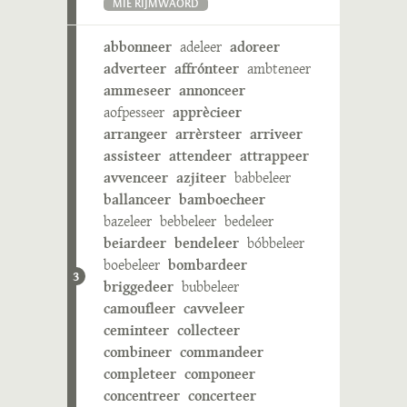
MIE RIJMWÄÖRD
abbonneer
adeleer
adoreer
adverteer
affrónteer
ambteneer
ammeseer
annonceer
aofpesseer
apprècieer
arrangeer
arrèrsteer
arriveer
assisteer
attendeer
attrappeer
avvenceer
azjiteer
babbeleer
ballanceer
bamboecheer
bazeleer
bebbeleer
bedeleer
beiardeer
bendeleer
bóbbeleer
boebeleer
bombardeer
3
briggedeer
bubbeleer
camoufleer
cavveleer
ceminteer
collecteer
combineer
commandeer
completeer
componeer
concentreer
concerteer