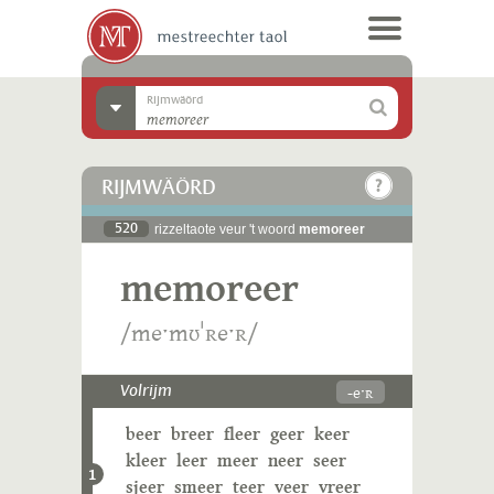
Rijmwäörd
RIJMWÄÖRD
520
rizzeltaote veur 't woord
memoreer
memoreer
/meˑmʊˈʀeˑʀ/
-eˑʀ
Volrijm
beer
breer
fleer
geer
keer
kleer
leer
meer
neer
seer
1
sjeer
smeer
teer
veer
vreer