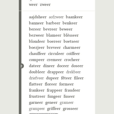
weer
zweer
aajdsheer
aofzweer
baankeer
banneer
barbeer
benkeer
bereer
bevreer
beweer
bezweer
blameer
blèsseer
blondeer
boereer
boetseer
boezjeer
breveer
charmeer
chauffeer
circuleer
coiffeer
compeer
cremeer
crocheer
dateer
dineer
doceer
doseer
2
doubleer
drappeer
drekbeer
driefveer
dupeer
fêteer
fileer
flatteer
floreer
formeer
frankeer
frappeer
fraudeer
frustreer
fungeer
fuseer
garneer
geneer
grameer
grampeer
griffeer
grosseer