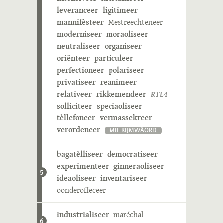
leveranceer
ligitimeer
mannifèsteer
Mestreechteneer
moderniseer
moraoliseer
neutraliseer
organiseer
oriënteer
particuleer
perfectioneer
polariseer
privatiseer
reanimeer
relativeer
rikkemendeer
RTL4
solliciteer
speciaoliseer
tèllefoneer
vermassekreer
verordeneer
MIE RIJMWÄÖRD
bagatèlliseer
democratiseer
experimenteer
ginneraoliseer
5
ideaoliseer
inventariseer
oonderoffeceer
industrialiseer
maréchal-
6