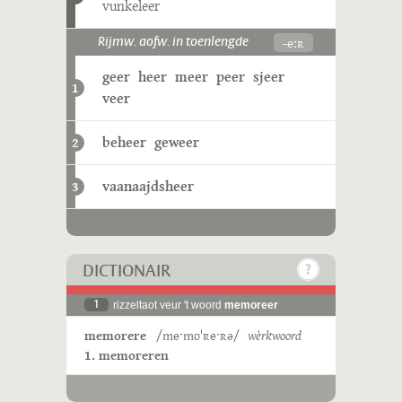
vunkeleer
-eːʀ
Rijmw. aofw. in toenlengde
geer
heer
meer
peer
sjeer
1
veer
beheer
geweer
2
vaanaajdsheer
3
DICTIONAIR
1
rizzeltaot veur 't woord
memoreer
memorere
/meˑmʊˈʀeˑʀə/
wèrkwoord
1. memoreren