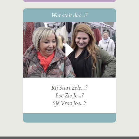
Wat steit dao...?
Rij Start Eele...?
Boe Zie Je...?
Sjé Vrao Joe...?