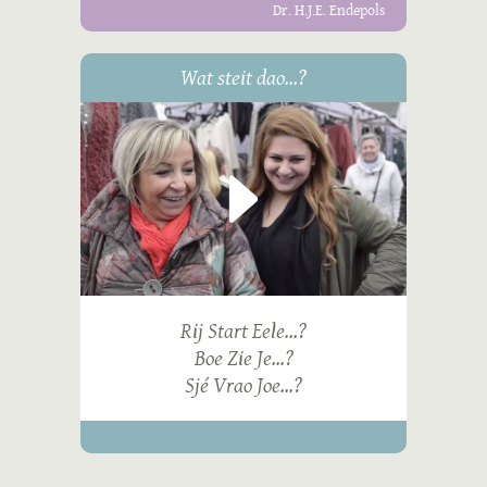
Dr. H.J.E. Endepols
Wat steit dao...?
Rij Start Eele...?
Boe Zie Je...?
Sjé Vrao Joe...?