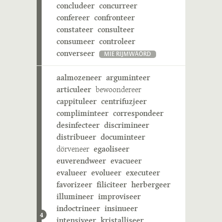
concludeer
concurreer
confereer
confronteer
constateer
consulteer
consumeer
controleer
converseer
MIE RIJMWÄÖRD
aalmozeneer
arguminteer
articuleer
bewoondereer
cappituleer
centrifuzjeer
compliminteer
correspondeer
desinfecteer
discrimineer
distribueer
documinteer
dörveneer
egaoliseer
euverendweer
evacueer
evalueer
evolueer
executeer
favorizeer
filiciteer
herbergeer
illumineer
improviseer
indoctrineer
insinueer
4
intensiveer
kristalliseer