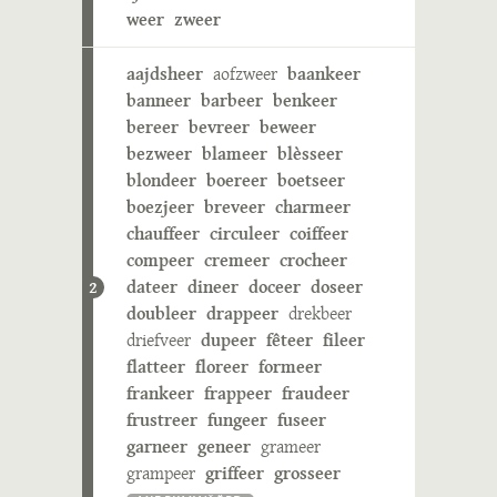
weer
zweer
aajdsheer
aofzweer
baankeer
banneer
barbeer
benkeer
bereer
bevreer
beweer
bezweer
blameer
blèsseer
blondeer
boereer
boetseer
boezjeer
breveer
charmeer
chauffeer
circuleer
coiffeer
compeer
cremeer
crocheer
dateer
dineer
doceer
doseer
2
doubleer
drappeer
drekbeer
driefveer
dupeer
fêteer
fileer
flatteer
floreer
formeer
frankeer
frappeer
fraudeer
frustreer
fungeer
fuseer
garneer
geneer
grameer
grampeer
griffeer
grosseer