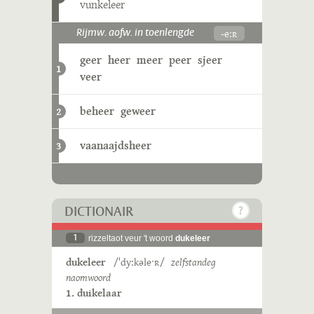
vunkeleer
-eːʀ
Rijmw. aofw. in toenlengde
geer
heer
meer
peer
sjeer
1
veer
beheer
geweer
2
vaanaajdsheer
3
DICTIONAIR
1
rizzeltaot veur 't woord
dukeleer
dukeleer
/ˈdyːkəleˑʀ/
zelfstandeg
naomwoord
1. duikelaar