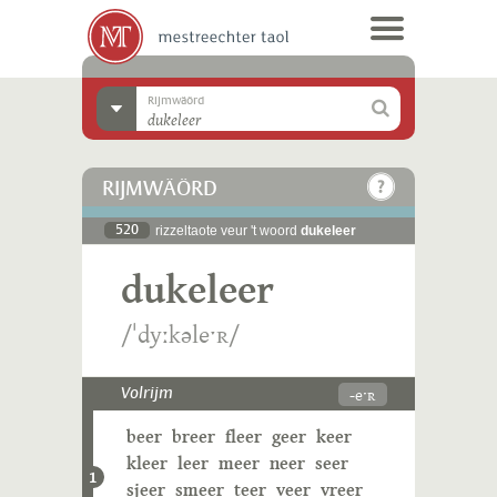
Rijmwäörd
RIJMWÄÖRD
520
rizzeltaote veur 't woord
dukeleer
dukeleer
/ˈdyːkəleˑʀ/
-eˑʀ
Volrijm
beer
breer
fleer
geer
keer
kleer
leer
meer
neer
seer
1
sjeer
smeer
teer
veer
vreer