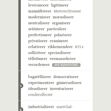
leveranceer
ligitimeer
mannifèsteer
Mestreechteneer
moderniseer
moraoliseer
neutraliseer
organiseer
oriënteer
particuleer
perfectioneer
polariseer
privatiseer
reanimeer
relativeer
rikkemendeer
RTL4
solliciteer
speciaoliseer
tèllefoneer
vermassekreer
verordeneer
MIE RIJMWÄÖRD
bagatèlliseer
democratiseer
experimenteer
ginneraoliseer
5
ideaoliseer
inventariseer
oonderoffeceer
industrialiseer
maréchal-
6