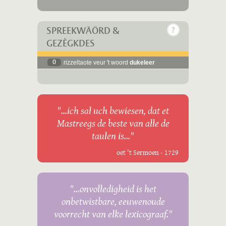
SPREEKWÄÖRD &
GEZÈGKDES
0
rizzeltaote veur 't woord
dukeleer
"...ich sal uch bewiesen, dat et
Mastreegs de beste van alle de
taulen is..."
oet 't Sermoen - 1729
"...onvolledigheid is het
onbetwistbare, eeuwenoude
voorrecht van elke lexicograaf."