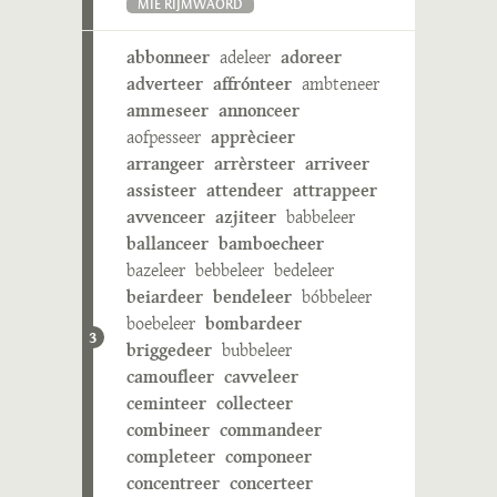
MIE RIJMWÄÖRD
abbonneer
adeleer
adoreer
adverteer
affrónteer
ambteneer
ammeseer
annonceer
aofpesseer
apprècieer
arrangeer
arrèrsteer
arriveer
assisteer
attendeer
attrappeer
avvenceer
azjiteer
babbeleer
ballanceer
bamboecheer
bazeleer
bebbeleer
bedeleer
beiardeer
bendeleer
bóbbeleer
boebeleer
bombardeer
3
briggedeer
bubbeleer
camoufleer
cavveleer
ceminteer
collecteer
combineer
commandeer
completeer
componeer
concentreer
concerteer