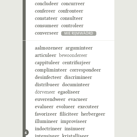
concludeer
concurreer
confereer
confronteer
constateer
consulteer
consumeer
controleer
converseer
MIE RIJMWÄÖRD
aalmozeneer
arguminteer
articuleer
bewoondereer
cappituleer
centrifuzjeer
compliminteer
correspondeer
desinfecteer
discrimineer
distribueer
documinteer
dörveneer
egaoliseer
euverendweer
evacueer
evalueer
evolueer
executeer
favorizeer
filiciteer
herbergeer
illumineer
improviseer
indoctrineer
insinueer
4
intensiveer
kristalliseer