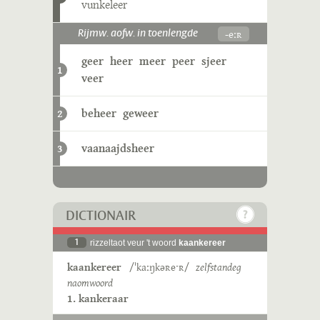
vunkeleer
-eːʀ
Rijmw. aofw. in toenlengde
geer
heer
meer
peer
sjeer
1
veer
beheer
geweer
2
vaanaajdsheer
3
DICTIONAIR
1
rizzeltaot veur 't woord
kaankereer
kaankereer
/ˈkaːŋkəʀeˑʀ/
zelfstandeg
naomwoord
1. kankeraar