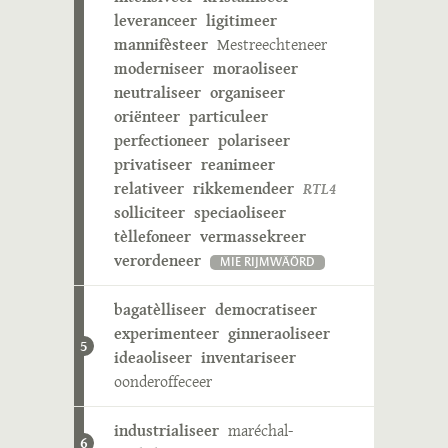
leveranceer
ligitimeer
mannifèsteer
Mestreechteneer
moderniseer
moraoliseer
neutraliseer
organiseer
oriënteer
particuleer
perfectioneer
polariseer
privatiseer
reanimeer
relativeer
rikkemendeer
RTL4
solliciteer
speciaoliseer
tèllefoneer
vermassekreer
verordeneer
MIE RIJMWÄÖRD
bagatèlliseer
democratiseer
experimenteer
ginneraoliseer
5
ideaoliseer
inventariseer
oonderoffeceer
industrialiseer
maréchal-
6