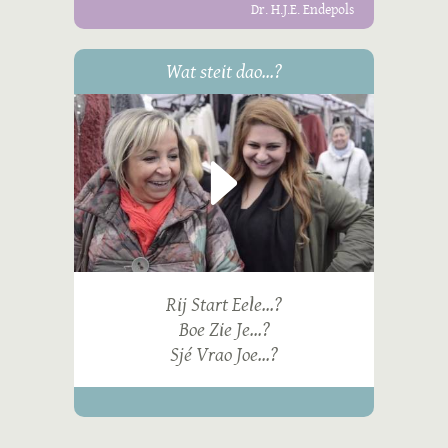
Dr. H.J.E. Endepols
Wat steit dao...?
Rij Start Eele...?
Boe Zie Je...?
Sjé Vrao Joe...?