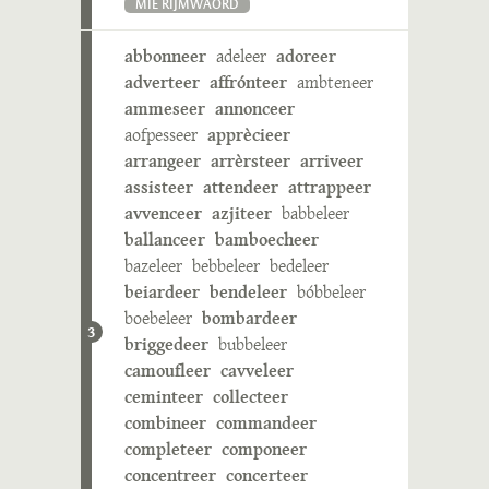
MIE RIJMWÄÖRD
abbonneer
adeleer
adoreer
adverteer
affrónteer
ambteneer
ammeseer
annonceer
aofpesseer
apprècieer
arrangeer
arrèrsteer
arriveer
assisteer
attendeer
attrappeer
avvenceer
azjiteer
babbeleer
ballanceer
bamboecheer
bazeleer
bebbeleer
bedeleer
beiardeer
bendeleer
bóbbeleer
boebeleer
bombardeer
3
briggedeer
bubbeleer
camoufleer
cavveleer
ceminteer
collecteer
combineer
commandeer
completeer
componeer
concentreer
concerteer