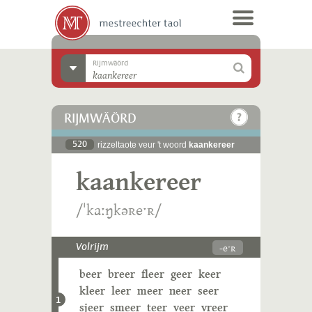
Rijmwäörd
RIJMWÄÖRD
520
rizzeltaote veur 't woord
kaankereer
kaankereer
/ˈkaːŋkəʀeˑʀ/
-eˑʀ
Volrijm
beer
breer
fleer
geer
keer
kleer
leer
meer
neer
seer
1
sjeer
smeer
teer
veer
vreer