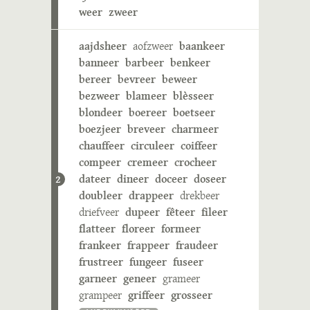
weer
zweer
aajdsheer
aofzweer
baankeer
banneer
barbeer
benkeer
bereer
bevreer
beweer
bezweer
blameer
blèsseer
blondeer
boereer
boetseer
boezjeer
breveer
charmeer
chauffeer
circuleer
coiffeer
compeer
cremeer
crocheer
dateer
dineer
doceer
doseer
2
doubleer
drappeer
drekbeer
driefveer
dupeer
fêteer
fileer
flatteer
floreer
formeer
frankeer
frappeer
fraudeer
frustreer
fungeer
fuseer
garneer
geneer
grameer
grampeer
griffeer
grosseer