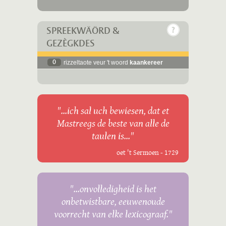
SPREEKWÄÖRD &
GEZÈGKDES
0
rizzeltaote veur 't woord
kaankereer
"...ich sal uch bewiesen, dat et
Mastreegs de beste van alle de
taulen is..."
oet 't Sermoen - 1729
"...onvolledigheid is het
onbetwistbare, eeuwenoude
voorrecht van elke lexicograaf."