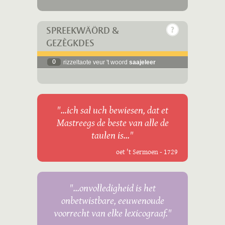
SPREEKWÄÖRD &
GEZÈGKDES
0
rizzeltaote veur 't woord
saajeleer
"...ich sal uch bewiesen, dat et
Mastreegs de beste van alle de
taulen is..."
oet 't Sermoen - 1729
"...onvolledigheid is het
onbetwistbare, eeuwenoude
voorrecht van elke lexicograaf."