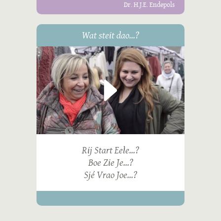
Dr. H.J.E. Endepols
Wat steit dao...?
Rij Start Eele...?
Boe Zie Je...?
Sjé Vrao Joe...?