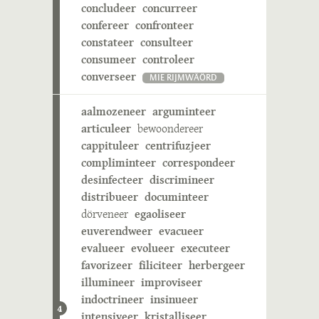
concludeer
concurreer
confereer
confronteer
constateer
consulteer
consumeer
controleer
converseer
MIE RIJMWÄÖRD
aalmozeneer
arguminteer
articuleer
bewoondereer
cappituleer
centrifuzjeer
compliminteer
correspondeer
desinfecteer
discrimineer
distribueer
documinteer
dörveneer
egaoliseer
euverendweer
evacueer
evalueer
evolueer
executeer
favorizeer
filiciteer
herbergeer
illumineer
improviseer
indoctrineer
insinueer
4
intensiveer
kristalliseer