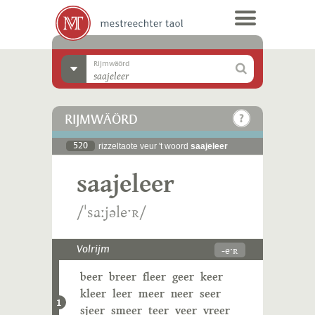
Rijmwäörd
RIJMWÄÖRD
520
rizzeltaote veur 't woord
saajeleer
saajeleer
/ˈsaːjəleˑʀ/
-eˑʀ
Volrijm
beer
breer
fleer
geer
keer
kleer
leer
meer
neer
seer
1
sjeer
smeer
teer
veer
vreer