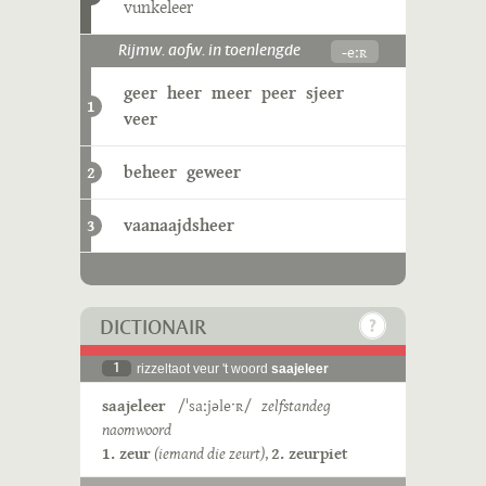
vunkeleer
-eːʀ
Rijmw. aofw. in toenlengde
geer
heer
meer
peer
sjeer
1
veer
beheer
geweer
2
vaanaajdsheer
3
DICTIONAIR
1
rizzeltaot veur 't woord
saajeleer
saajeleer
/ˈsaːjəleˑʀ/
zelfstandeg
naomwoord
1. zeur
(iemand die zeurt)
,
2. zeurpiet