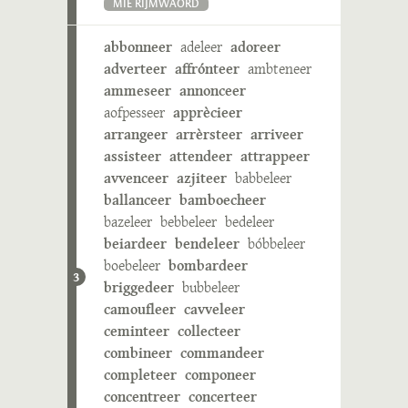
MIE RIJMWÄÖRD
abbonneer
adeleer
adoreer
adverteer
affrónteer
ambteneer
ammeseer
annonceer
aofpesseer
apprècieer
arrangeer
arrèrsteer
arriveer
assisteer
attendeer
attrappeer
avvenceer
azjiteer
babbeleer
ballanceer
bamboecheer
bazeleer
bebbeleer
bedeleer
beiardeer
bendeleer
bóbbeleer
boebeleer
bombardeer
3
briggedeer
bubbeleer
camoufleer
cavveleer
ceminteer
collecteer
combineer
commandeer
completeer
componeer
concentreer
concerteer