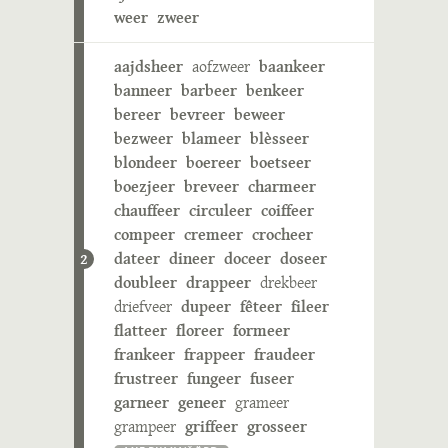
weer
zweer
aajdsheer
aofzweer
baankeer
banneer
barbeer
benkeer
bereer
bevreer
beweer
bezweer
blameer
blèsseer
blondeer
boereer
boetseer
boezjeer
breveer
charmeer
chauffeer
circuleer
coiffeer
compeer
cremeer
crocheer
dateer
dineer
doceer
doseer
2
doubleer
drappeer
drekbeer
driefveer
dupeer
fêteer
fileer
flatteer
floreer
formeer
frankeer
frappeer
fraudeer
frustreer
fungeer
fuseer
garneer
geneer
grameer
grampeer
griffeer
grosseer