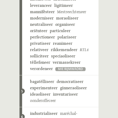
leveranceer
ligitimeer
mannifèsteer
Mestreechteneer
moderniseer
moraoliseer
neutraliseer
organiseer
oriënteer
particuleer
perfectioneer
polariseer
privatiseer
reanimeer
relativeer
rikkemendeer
RTL4
solliciteer
speciaoliseer
tèllefoneer
vermassekreer
verordeneer
MIE RIJMWÄÖRD
bagatèlliseer
democratiseer
experimenteer
ginneraoliseer
5
ideaoliseer
inventariseer
oonderoffeceer
industrialiseer
maréchal-
6