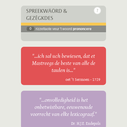
SPREEKWÄÖRD &
GEZÈGKDES
0
rizzeltaote veur 't woord
prononcere
"...ich sal uch bewiesen, dat et
Mastreegs de beste van alle de
taulen is..."
oet 't Sermoen - 1729
"...onvolledigheid is het
onbetwistbare, eeuwenoude
voorrecht van elke lexicograaf."
Dr. H.J.E. Endepols