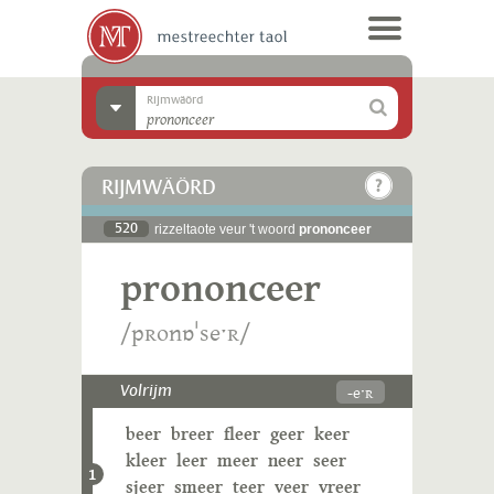
Rijmwäörd
RIJMWÄÖRD
520
rizzeltaote veur 't woord
prononceer
prononceer
/pʀonɒˈseˑʀ/
-eˑʀ
Volrijm
beer
breer
fleer
geer
keer
kleer
leer
meer
neer
seer
1
sjeer
smeer
teer
veer
vreer