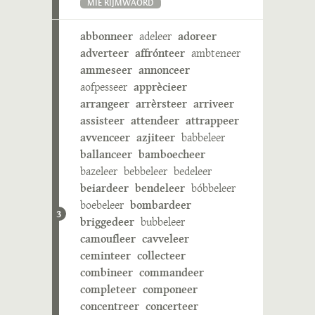
MIE RIJMWÄÖRD
abbonneer
adeleer
adoreer
adverteer
affrónteer
ambteneer
ammeseer
annonceer
aofpesseer
apprècieer
arrangeer
arrèrsteer
arriveer
assisteer
attendeer
attrappeer
avvenceer
azjiteer
babbeleer
ballanceer
bamboecheer
bazeleer
bebbeleer
bedeleer
beiardeer
bendeleer
bóbbeleer
boebeleer
bombardeer
3
briggedeer
bubbeleer
camoufleer
cavveleer
ceminteer
collecteer
combineer
commandeer
completeer
componeer
concentreer
concerteer