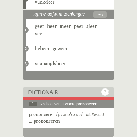
vunkeleer
-eːʀ
Rijmw. aofw. in toenlengde
geer
heer
meer
peer
sjeer
1
veer
beheer
geweer
2
vaanaajdsheer
3
DICTIONAIR
1
rizzeltaot veur 't woord
prononceer
prononcere
/pʀonɒˈseˑʀə/
wèrkwoord
1. prononceren