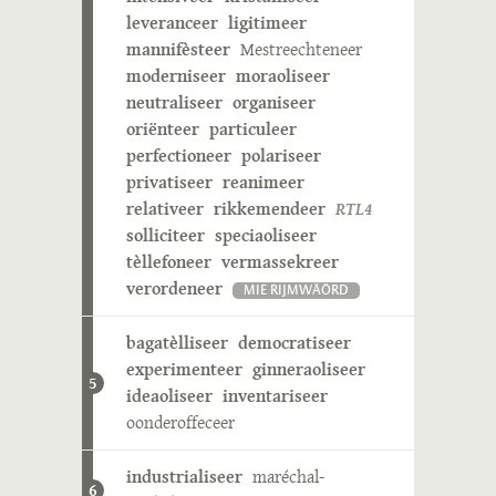
leveranceer
ligitimeer
mannifèsteer
Mestreechteneer
moderniseer
moraoliseer
neutraliseer
organiseer
oriënteer
particuleer
perfectioneer
polariseer
privatiseer
reanimeer
relativeer
rikkemendeer
RTL4
solliciteer
speciaoliseer
tèllefoneer
vermassekreer
verordeneer
MIE RIJMWÄÖRD
bagatèlliseer
democratiseer
experimenteer
ginneraoliseer
5
ideaoliseer
inventariseer
oonderoffeceer
industrialiseer
maréchal-
6