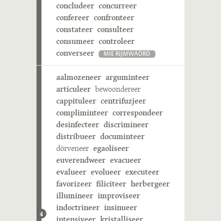
concludeer
concurreer
confereer
confronteer
constateer
consulteer
consumeer
controleer
converseer
MIE RIJMWÄÖRD
aalmozeneer
arguminteer
articuleer
bewoondereer
cappituleer
centrifuzjeer
compliminteer
correspondeer
desinfecteer
discrimineer
distribueer
documinteer
dörveneer
egaoliseer
euverendweer
evacueer
evalueer
evolueer
executeer
favorizeer
filiciteer
herbergeer
illumineer
improviseer
indoctrineer
insinueer
4
intensiveer
kristalliseer