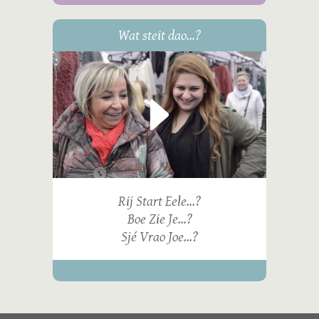
Wat steit dao...?
Rij Start Eele...?
Boe Zie Je...?
Sjé Vrao Joe...?