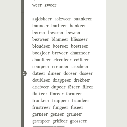
weer
zweer
aajdsheer
aofzweer
baankeer
banneer
barbeer
benkeer
bereer
bevreer
beweer
bezweer
blameer
blèsseer
blondeer
boereer
boetseer
boezjeer
breveer
charmeer
chauffeer
circuleer
coiffeer
compeer
cremeer
crocheer
dateer
dineer
doceer
doseer
2
doubleer
drappeer
drekbeer
driefveer
dupeer
fêteer
fileer
flatteer
floreer
formeer
frankeer
frappeer
fraudeer
frustreer
fungeer
fuseer
garneer
geneer
grameer
grampeer
griffeer
grosseer