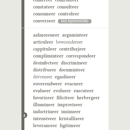
constateer
consulteer
consumeer
controleer
converseer
MIE RIJMWÄÖRD
aalmozeneer
arguminteer
articuleer
bewoondereer
cappituleer
centrifuzjeer
compliminteer
correspondeer
desinfecteer
discrimineer
distribueer
documinteer
dörveneer
egaoliseer
euverendweer
evacueer
evalueer
evolueer
executeer
favorizeer
filiciteer
herbergeer
illumineer
improviseer
indoctrineer
insinueer
4
intensiveer
kristalliseer
leveranceer
ligitimeer