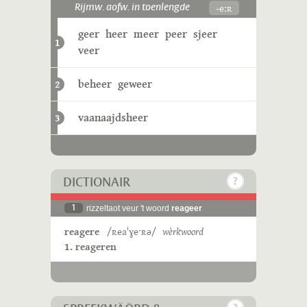
-eːʀ
Rijmw. aofw. in toenlengde
geer
heer
meer
peer
sjeer
1
veer
beheer
geweer
2
vaanaajdsheer
3
DICTIONAIR
1
rizzeltaot veur 't woord
reageer
reagere
/ʀeaˈɣeˑʀə/
wèrkwoord
1. reageren