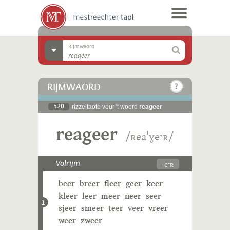
Rijmwäörd
RIJMWÄÖRD
520
rizzeltaote veur 't woord
reageer
reageer
/ʀeaˈɣeˑʀ/
-eˑʀ
Volrijm
beer
breer
fleer
geer
keer
kleer
leer
meer
neer
seer
1
sjeer
smeer
teer
veer
vreer
weer
zweer