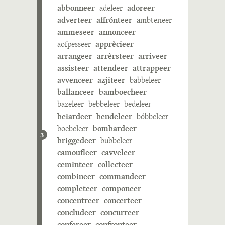
abbonneer
adeleer
adoreer
adverteer
affrónteer
ambteneer
ammeseer
annonceer
aofpesseer
apprècieer
arrangeer
arrèrsteer
arriveer
assisteer
attendeer
attrappeer
avvenceer
azjiteer
babbeleer
ballanceer
bamboecheer
bazeleer
bebbeleer
bedeleer
beiardeer
bendeleer
bóbbeleer
boebeleer
bombardeer
3
briggedeer
bubbeleer
camoufleer
cavveleer
ceminteer
collecteer
combineer
commandeer
completeer
componeer
concentreer
concerteer
concludeer
concurreer
confereer
confronteer