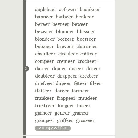
aajdsheer
aofzweer
baankeer
banneer
barbeer
benkeer
bereer
bevreer
beweer
bezweer
blameer
blèsseer
blondeer
boereer
boetseer
boezjeer
breveer
charmeer
chauffeer
circuleer
coiffeer
compeer
cremeer
crocheer
dateer
dineer
doceer
doseer
2
doubleer
drappeer
drekbeer
driefveer
dupeer
fêteer
fileer
flatteer
floreer
formeer
frankeer
frappeer
fraudeer
frustreer
fungeer
fuseer
garneer
geneer
grameer
grampeer
griffeer
grosseer
MIE RIJMWÄÖRD