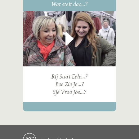
Wat steit dao...?
Rij Start Eele...?
Boe Zie Je...?
Sjé Vrao Joe...?