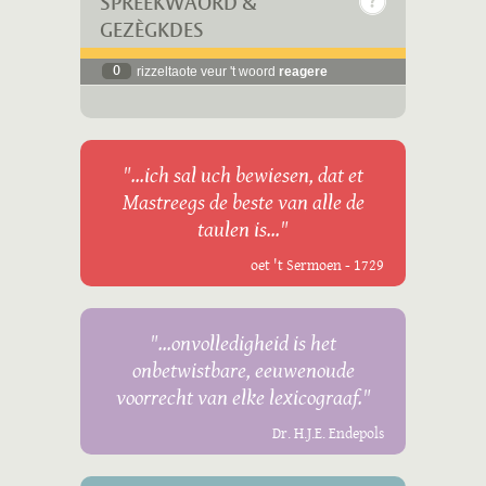
SPREEKWÄÖRD &
GEZÈGKDES
0
rizzeltaote veur 't woord
reagere
"...ich sal uch bewiesen, dat et
Mastreegs de beste van alle de
taulen is..."
oet 't Sermoen - 1729
"...onvolledigheid is het
onbetwistbare, eeuwenoude
voorrecht van elke lexicograaf."
Dr. H.J.E. Endepols