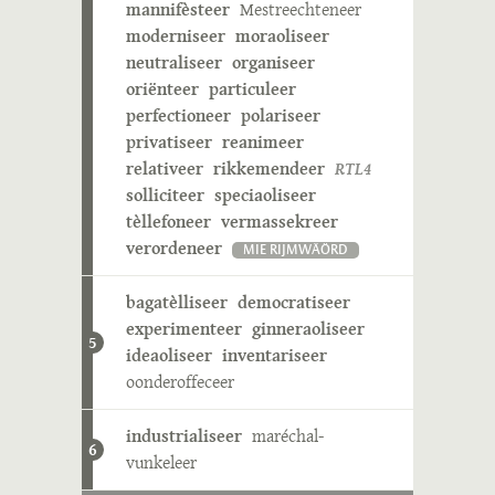
mannifèsteer
Mestreechteneer
moderniseer
moraoliseer
neutraliseer
organiseer
oriënteer
particuleer
perfectioneer
polariseer
privatiseer
reanimeer
relativeer
rikkemendeer
RTL4
solliciteer
speciaoliseer
tèllefoneer
vermassekreer
verordeneer
MIE RIJMWÄÖRD
bagatèlliseer
democratiseer
experimenteer
ginneraoliseer
5
ideaoliseer
inventariseer
oonderoffeceer
industrialiseer
maréchal-
6
vunkeleer