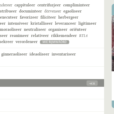
ndereer
cappituleer
centrifuzjeer
compliminteer
istribueer
documinteer
dörveneer
egaoliseer
executeer
favorizeer
filiciteer
herbergeer
eer
intensiveer
kristalliseer
leveranceer
ligitimeer
moraoliseer
neutraliseer
organiseer
oriënteer
iseer
reanimeer
relativeer
rikkemendeer
RTL4
sekreer
verordeneer
MIE RIJMWÄÖRD
ginneraoliseer
ideaoliseer
inventariseer
-eːʀ