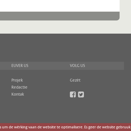
EUVER US
VOLG US
Projek
Gezèt
Redactie
Kontak
um de wèrking vaan de website te optimalisere. Es geer de website gebruuk 