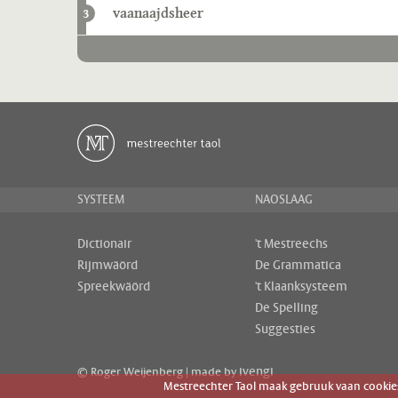
vaanaajdsheer
3
SYSTEEM
NAOSLAAG
Dictionair
't Mestreechs
Rijmwäörd
De Grammatica
Spreekwäörd
't Klaanksysteem
De Spelling
Suggesties
ivengi
© Roger Weijenberg | made by
Mestreechter Taol maak gebruuk vaan cookies 