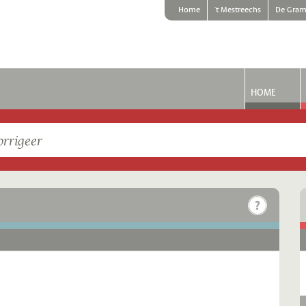
Home
't Mestreechs
De Gram
HOME