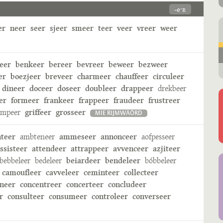
-eˑʀ
er
neer
seer
sjeer
smeer
teer
veer
vreer
weer
eer
benkeer
bereer
bevreer
beweer
bezweer
er
boezjeer
breveer
charmeer
chauffeer
circuleer
dineer
doceer
doseer
doubleer
drappeer
drekbeer
er
formeer
frankeer
frappeer
fraudeer
frustreer
ampeer
griffeer
grosseer
MIE RIJMWÄÖRD
nteer
ambteneer
ammeseer
annonceer
aofpesseer
ssisteer
attendeer
attrappeer
avvenceer
azjiteer
bebbeleer
bedeleer
beiardeer
bendeleer
bóbbeleer
camoufleer
cavveleer
ceminteer
collecteer
neer
concentreer
concerteer
concludeer
r
consulteer
consumeer
controleer
converseer