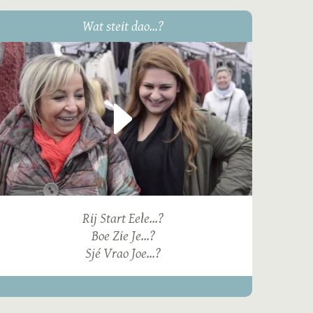
Wat steit dao...?
Rij Start Eele...?
Boe Zie Je...?
Sjé Vrao Joe...?