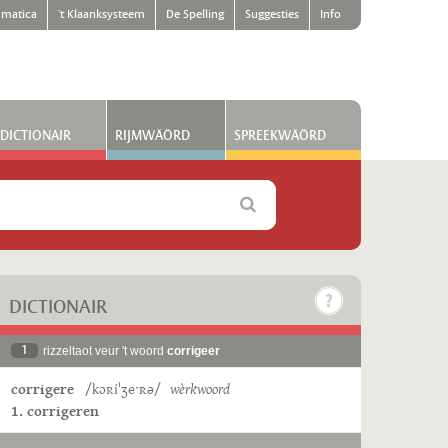
matica
't Klaanksysteem
De Spelling
Suggesties
Info
DICTIONAIR
RIJMWÄÖRD
SPREEKWÄÖRD
DICTIONAIR
1
rizzeltaot veur 't woord
corrigeer
corrigere
/kɔʀiˈʒeˑʀə/
wèrkwoord
1. corrigeren