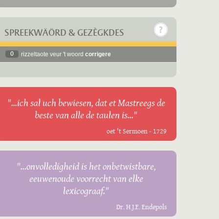
SPREEKWÄÖRD & GEZÈGKDES
0
rizzeltaote veur 't woord
corrigere
"...ich sal uch bewiesen, dat et Mastreegs de
beste van alle de taulen is..."
oet 't Sermoen - 1729
"...onvolledigheid is het onbetwistbare,
eeuwenoude voorrecht van elke
lexicograaf."
Dr. H.J.E. Endepols