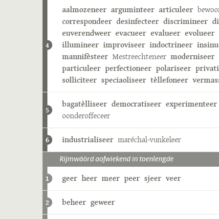
aalmozeneer
arguminteer
articuleer
bewoo
correspondeer
desinfecteer
discrimineer
d
euverendweer
evacueer
evalueer
evolueer
illumineer
improviseer
indoctrineer
insinu
4
mannifèsteer
Mestreechteneer
moderniseer
particuleer
perfectioneer
polariseer
privat
solliciteer
speciaoliseer
tèllefoneer
vermas
bagatèlliseer
democratiseer
experimenteer
5
oonderoffeceer
industrialiseer
maréchal-vunkeleer
6
Rijmwäörd aofwiekend in toenlengde
geer
heer
meer
peer
sjeer
veer
1
beheer
geweer
2