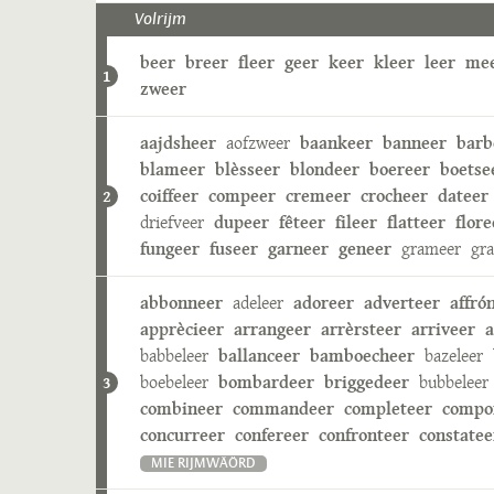
Volrijm
beer
breer
fleer
geer
keer
kleer
leer
me
1
zweer
aajdsheer
aofzweer
baankeer
banneer
barb
blameer
blèsseer
blondeer
boereer
boetse
coiffeer
compeer
cremeer
crocheer
dateer
2
driefveer
dupeer
fêteer
fileer
flatteer
flore
fungeer
fuseer
garneer
geneer
grameer
gr
abbonneer
adeleer
adoreer
adverteer
affró
apprècieer
arrangeer
arrèrsteer
arriveer
a
babbeleer
ballanceer
bamboecheer
bazeleer
boebeleer
bombardeer
briggedeer
bubbeleer
3
combineer
commandeer
completeer
compo
concurreer
confereer
confronteer
constatee
MIE RIJMWÄÖRD