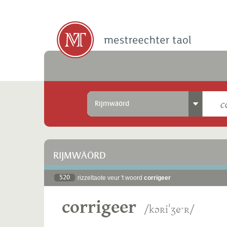
Rijmwäörd
RIJMWÄÖRD
520
rizzeltaote veur 't woord
corrigeer
corrigeer
/kɔʀiˈʒeˑʀ/