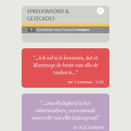
SPREEKWÄÖRD &
GEZÈGKDES
0
rizzeltaote veur 't woord
residere
"...ich sal uch bewiesen, dat et
Mastreegs de beste van alle de
taulen is..."
oet 't Sermoen - 1729
"...onvolledigheid is het
onbetwistbare, eeuwenoude
voorrecht van elke lexicograaf."
Dr. H.J.E. Endepols