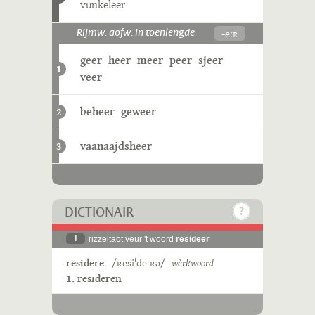
vunkeleer
-eːʀ
Rijmw. aofw. in toenlengde
geer
heer
meer
peer
sjeer
1
veer
beheer
geweer
2
vaanaajdsheer
3
DICTIONAIR
1
rizzeltaot veur 't woord
resideer
residere
/ʀesiˈdeˑʀə/
wèrkwoord
1. resideren