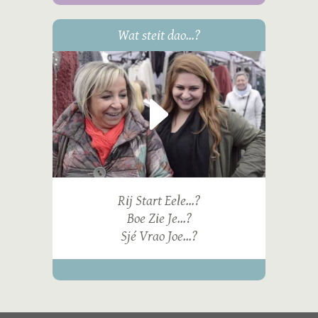
Wat steit dao...?
Rij Start Eele...?
Boe Zie Je...?
Sjé Vrao Joe...?