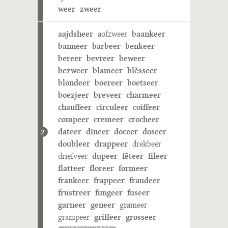
weer
zweer
aajdsheer
aofzweer
baankeer
banneer
barbeer
benkeer
bereer
bevreer
beweer
bezweer
blameer
blèsseer
blondeer
boereer
boetseer
boezjeer
breveer
charmeer
chauffeer
circuleer
coiffeer
compeer
cremeer
crocheer
dateer
dineer
doceer
doseer
2
doubleer
drappeer
drekbeer
driefveer
dupeer
fêteer
fileer
flatteer
floreer
formeer
frankeer
frappeer
fraudeer
frustreer
fungeer
fuseer
garneer
geneer
grameer
grampeer
griffeer
grosseer