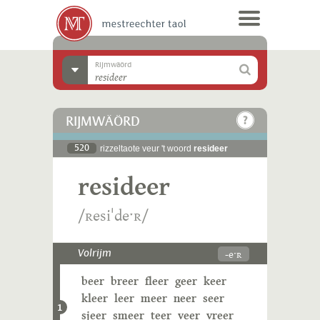
Rijmwäörd
RIJMWÄÖRD
520
rizzeltaote veur 't woord
resideer
resideer
/ʀesiˈdeˑʀ/
-eˑʀ
Volrijm
beer
breer
fleer
geer
keer
kleer
leer
meer
neer
seer
1
sjeer
smeer
teer
veer
vreer