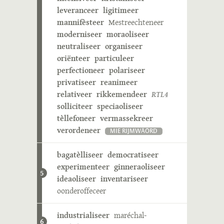
leveranceer
ligitimeer
mannifèsteer
Mestreechteneer
moderniseer
moraoliseer
neutraliseer
organiseer
oriënteer
particuleer
perfectioneer
polariseer
privatiseer
reanimeer
relativeer
rikkemendeer
RTL4
solliciteer
speciaoliseer
tèllefoneer
vermassekreer
verordeneer
MIE RIJMWÄÖRD
bagatèlliseer
democratiseer
experimenteer
ginneraoliseer
5
ideaoliseer
inventariseer
oonderoffeceer
industrialiseer
maréchal-
6