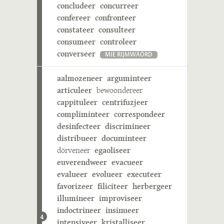
concludeer
concurreer
confereer
confronteer
constateer
consulteer
consumeer
controleer
converseer
MIE RIJMWÄÖRD
aalmozeneer
arguminteer
articuleer
bewoondereer
cappituleer
centrifuzjeer
compliminteer
correspondeer
desinfecteer
discrimineer
distribueer
documinteer
dörveneer
egaoliseer
euverendweer
evacueer
evalueer
evolueer
executeer
favorizeer
filiciteer
herbergeer
illumineer
improviseer
indoctrineer
insinueer
4
intensiveer
kristalliseer