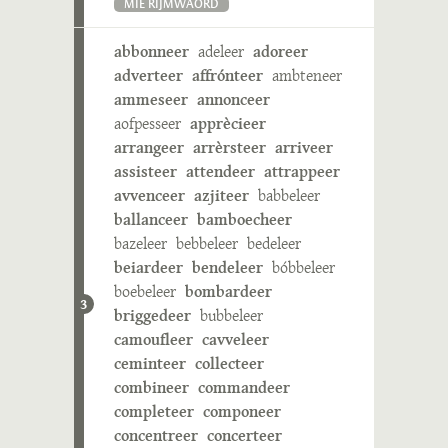
MIE RIJMWÄÖRD
abbonneer
adeleer
adoreer
adverteer
affrónteer
ambteneer
ammeseer
annonceer
aofpesseer
apprècieer
arrangeer
arrèrsteer
arriveer
assisteer
attendeer
attrappeer
avvenceer
azjiteer
babbeleer
ballanceer
bamboecheer
bazeleer
bebbeleer
bedeleer
beiardeer
bendeleer
bóbbeleer
boebeleer
bombardeer
3
briggedeer
bubbeleer
camoufleer
cavveleer
ceminteer
collecteer
combineer
commandeer
completeer
componeer
concentreer
concerteer