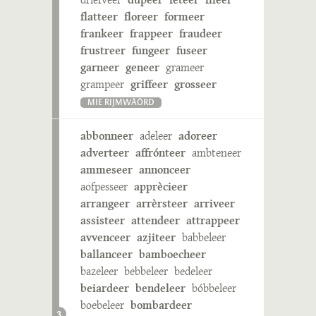
flatteer
floreer
formeer
frankeer
frappeer
fraudeer
frustreer
fungeer
fuseer
garneer
geneer
grameer
grampeer
griffeer
grosseer
MIE RIJMWÄÖRD
abbonneer
adeleer
adoreer
adverteer
affrónteer
ambteneer
ammeseer
annonceer
aofpesseer
apprècieer
arrangeer
arrèrsteer
arriveer
assisteer
attendeer
attrappeer
avvenceer
azjiteer
babbeleer
ballanceer
bamboecheer
bazeleer
bebbeleer
bedeleer
beiardeer
bendeleer
bóbbeleer
boebeleer
bombardeer
3