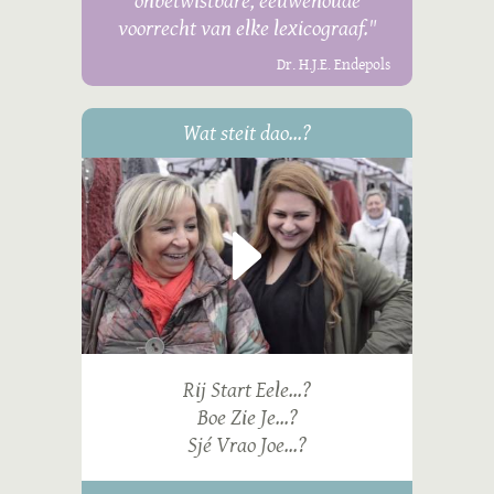
onbetwistbare, eeuwenoude
voorrecht van elke lexicograaf."
Dr. H.J.E. Endepols
Wat steit dao...?
Rij Start Eele...?
Boe Zie Je...?
Sjé Vrao Joe...?