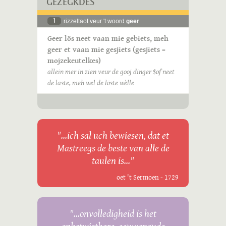
GEZÈGKDES
1
rizzeltaot veur 't woord
geer
Geer lös neet vaan mie gebiets, meh
geer et vaan mie gesjiets (gesjiets =
mojzekeutelkes)
allein mer in zien veur de gooj dinger $of neet
de laste, meh wel de löste wèlle
"...ich sal uch bewiesen, dat et
Mastreegs de beste van alle de
taulen is..."
oet 't Sermoen - 1729
"...onvolledigheid is het