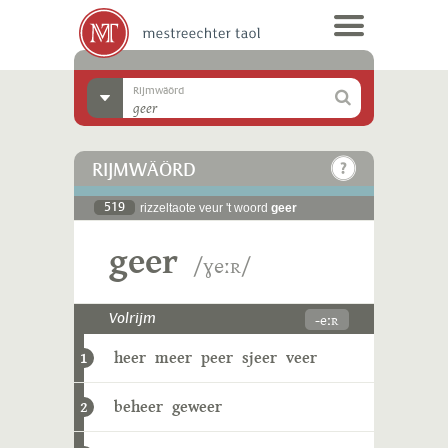
Rijmwäörd
RIJMWÄÖRD
519
rizzeltaote veur 't woord
geer
geer
/ɣeːʀ/
-eːʀ
Volrijm
heer
meer
peer
sjeer
veer
1
beheer
geweer
2