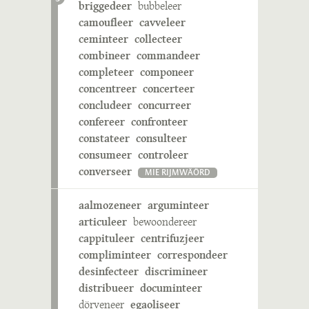
briggedeer
bubbeleer
camoufleer
cavveleer
ceminteer
collecteer
combineer
commandeer
completeer
componeer
concentreer
concerteer
concludeer
concurreer
confereer
confronteer
constateer
consulteer
consumeer
controleer
converseer
MIE RIJMWÄÖRD
aalmozeneer
arguminteer
articuleer
bewoondereer
cappituleer
centrifuzjeer
compliminteer
correspondeer
desinfecteer
discrimineer
distribueer
documinteer
dörveneer
egaoliseer