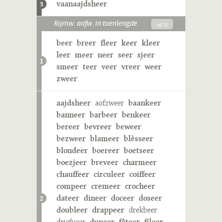
vaanaajdsheer
3
-eˑʀ
Rijmw. aofw. in toenlengde
beer
breer
fleer
keer
kleer
leer
meer
neer
seer
sjeer
1
smeer
teer
veer
vreer
weer
zweer
aajdsheer
aofzweer
baankeer
banneer
barbeer
benkeer
bereer
bevreer
beweer
bezweer
blameer
blèsseer
blondeer
boereer
boetseer
boezjeer
breveer
charmeer
chauffeer
circuleer
coiffeer
compeer
cremeer
crocheer
dateer
dineer
doceer
doseer
2
doubleer
drappeer
drekbeer
driefveer
dupeer
fêteer
fileer