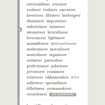
euverendweer
evacueer
evalueer
evolueer
executeer
favorizeer
filiciteer
herbergeer
illumineer
improviseer
indoctrineer
insinueer
4
intensiveer
kristalliseer
leveranceer
ligitimeer
mannifèsteer
Mestreechteneer
moderniseer
moraoliseer
neutraliseer
organiseer
oriënteer
particuleer
perfectioneer
polariseer
privatiseer
reanimeer
relativeer
rikkemendeer
RTL4
solliciteer
speciaoliseer
tèllefoneer
vermassekreer
verordeneer
MIE RIJMWÄÖRD