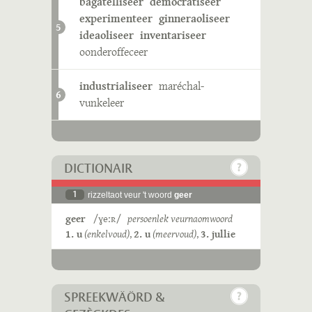
bagatèlliseer
democratiseer
experimenteer
ginneraoliseer
5
ideaoliseer
inventariseer
oonderoffeceer
industrialiseer
maréchal-
6
vunkeleer
DICTIONAIR
1
rizzeltaot veur 't woord
geer
geer
/ɣeːʀ/
persoenlek veurnaomwoord
1. u
(enkelvoud)
,
2. u
(meervoud)
,
3. jullie
SPREEKWÄÖRD &