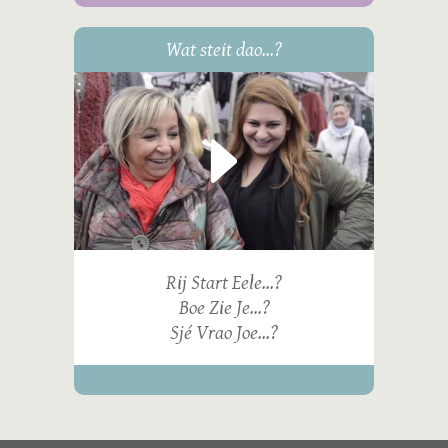
Wat steit dao...?
Rij Start Eele...?
Boe Zie Je...?
Sjé Vrao Joe...?