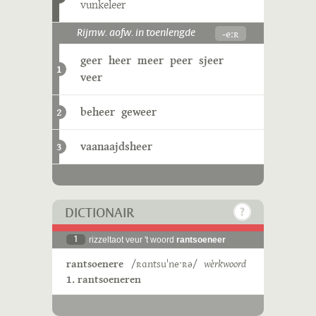
vunkeleer
-eːʀ
Rijmw. aofw. in toenlengde
geer
heer
meer
peer
sjeer
1
veer
beheer
geweer
2
vaanaajdsheer
3
DICTIONAIR
1
rizzeltaot veur 't woord
rantsoeneer
rantsoenere
/ʀɑntsuˈneˑʀə/
wèrkwoord
1. rantsoeneren