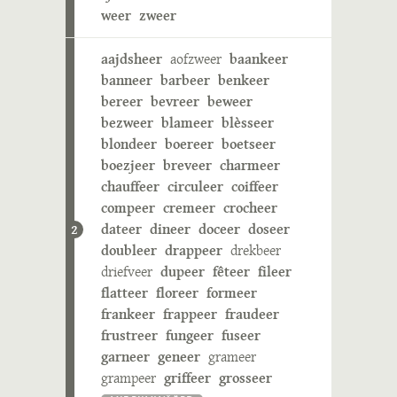
weer
zweer
aajdsheer
aofzweer
baankeer
banneer
barbeer
benkeer
bereer
bevreer
beweer
bezweer
blameer
blèsseer
blondeer
boereer
boetseer
boezjeer
breveer
charmeer
chauffeer
circuleer
coiffeer
compeer
cremeer
crocheer
dateer
dineer
doceer
doseer
2
doubleer
drappeer
drekbeer
driefveer
dupeer
fêteer
fileer
flatteer
floreer
formeer
frankeer
frappeer
fraudeer
frustreer
fungeer
fuseer
garneer
geneer
grameer
grampeer
griffeer
grosseer