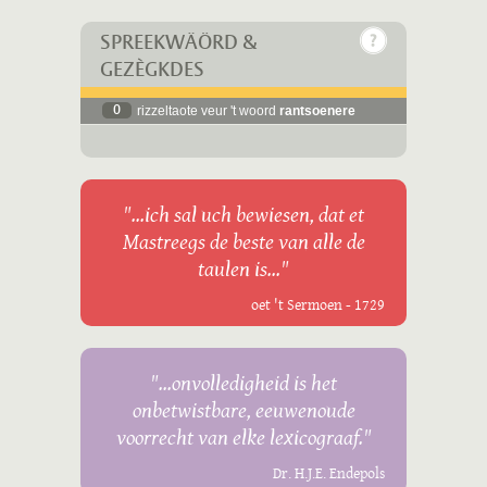
SPREEKWÄÖRD &
GEZÈGKDES
0
rizzeltaote veur 't woord
rantsoenere
"...ich sal uch bewiesen, dat et
Mastreegs de beste van alle de
taulen is..."
oet 't Sermoen - 1729
"...onvolledigheid is het
onbetwistbare, eeuwenoude
voorrecht van elke lexicograaf."
Dr. H.J.E. Endepols