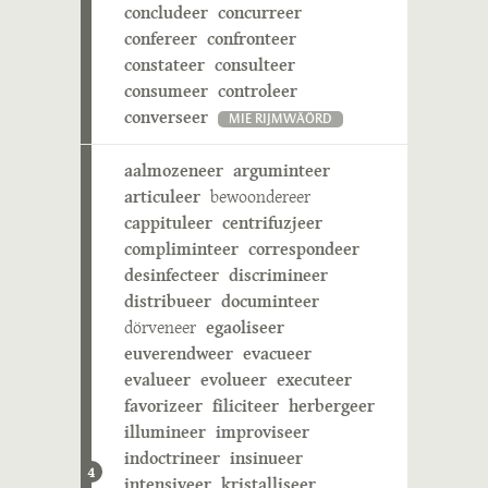
concludeer
concurreer
confereer
confronteer
constateer
consulteer
consumeer
controleer
converseer
MIE RIJMWÄÖRD
aalmozeneer
arguminteer
articuleer
bewoondereer
cappituleer
centrifuzjeer
compliminteer
correspondeer
desinfecteer
discrimineer
distribueer
documinteer
dörveneer
egaoliseer
euverendweer
evacueer
evalueer
evolueer
executeer
favorizeer
filiciteer
herbergeer
illumineer
improviseer
indoctrineer
insinueer
4
intensiveer
kristalliseer