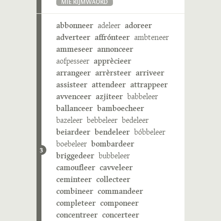
MIE RIJMWÄÖRD
abbonneer
adeleer
adoreer
adverteer
affrónteer
ambteneer
ammeseer
annonceer
aofpesseer
apprècieer
arrangeer
arrèrsteer
arriveer
assisteer
attendeer
attrappeer
avvenceer
azjiteer
babbeleer
ballanceer
bamboecheer
bazeleer
bebbeleer
bedeleer
beiardeer
bendeleer
bóbbeleer
boebeleer
bombardeer
3
briggedeer
bubbeleer
camoufleer
cavveleer
ceminteer
collecteer
combineer
commandeer
completeer
componeer
concentreer
concerteer