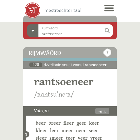
Rijmwäörd
RIJMWÄÖRD
520
rizzeltaote veur 't woord
rantsoeneer
rantsoeneer
/ʀɑntsuˈneˑʀ/
-eˑʀ
Volrijm
beer
breer
fleer
geer
keer
kleer
leer
meer
neer
seer
1
sjeer
smeer
teer
veer
vreer