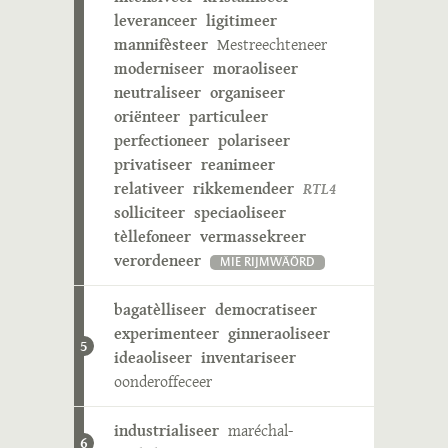
leveranceer
ligitimeer
mannifèsteer
Mestreechteneer
moderniseer
moraoliseer
neutraliseer
organiseer
oriënteer
particuleer
perfectioneer
polariseer
privatiseer
reanimeer
relativeer
rikkemendeer
RTL4
solliciteer
speciaoliseer
tèllefoneer
vermassekreer
verordeneer
MIE RIJMWÄÖRD
bagatèlliseer
democratiseer
experimenteer
ginneraoliseer
5
ideaoliseer
inventariseer
oonderoffeceer
industrialiseer
maréchal-
6