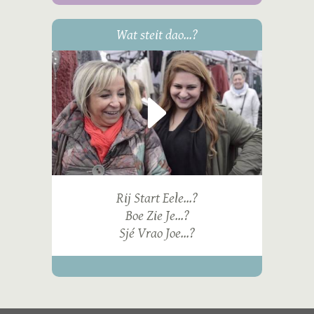
Wat steit dao...?
Rij Start Eele...?
Boe Zie Je...?
Sjé Vrao Joe...?