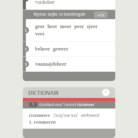
vunkeleer
-eːʀ
Rijmw. aofw. in toenlengde
geer
heer
meer
peer
sjeer
1
veer
beheer
geweer
2
vaanaajdsheer
3
DICTIONAIR
1
rizzeltaot veur 't woord
rizzumeer
rizzumere
/ʀɪzyˈmeˑʀə/
wèrkwoord
1. resumeren