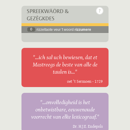
SPREEKWÄÖRD &
GEZÈGKDES
0
rizzeltaote veur 't woord
rizzumere
"...ich sal uch bewiesen, dat et
Mastreegs de beste van alle de
taulen is..."
oet 't Sermoen - 1729
"...onvolledigheid is het
onbetwistbare, eeuwenoude
voorrecht van elke lexicograaf."
Dr. H.J.E. Endepols