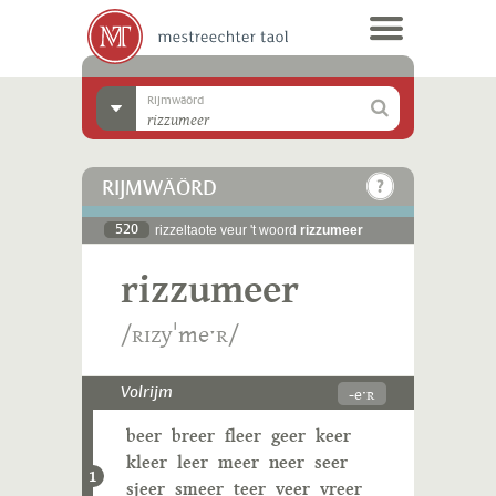
Rijmwäörd
RIJMWÄÖRD
520
rizzeltaote veur 't woord
rizzumeer
rizzumeer
/ʀɪzyˈmeˑʀ/
-eˑʀ
Volrijm
beer
breer
fleer
geer
keer
kleer
leer
meer
neer
seer
1
sjeer
smeer
teer
veer
vreer