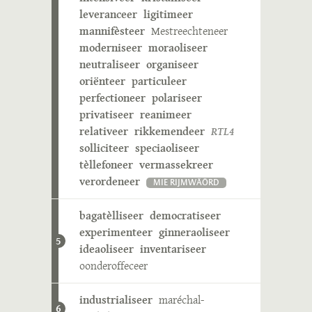
leveranceer
ligitimeer
mannifèsteer
Mestreechteneer
moderniseer
moraoliseer
neutraliseer
organiseer
oriënteer
particuleer
perfectioneer
polariseer
privatiseer
reanimeer
relativeer
rikkemendeer
RTL4
solliciteer
speciaoliseer
tèllefoneer
vermassekreer
verordeneer
MIE RIJMWÄÖRD
bagatèlliseer
democratiseer
experimenteer
ginneraoliseer
5
ideaoliseer
inventariseer
oonderoffeceer
industrialiseer
maréchal-
6