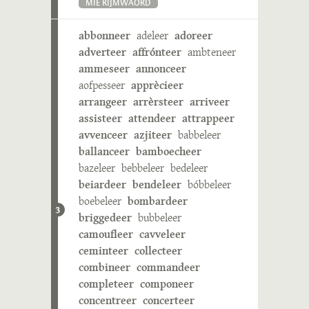
MIE RIJMWÄÖRD
abbonneer
adeleer
adoreer
adverteer
affrónteer
ambteneer
ammeseer
annonceer
aofpesseer
apprècieer
arrangeer
arrèrsteer
arriveer
assisteer
attendeer
attrappeer
avvenceer
azjiteer
babbeleer
ballanceer
bamboecheer
bazeleer
bebbeleer
bedeleer
beiardeer
bendeleer
bóbbeleer
boebeleer
bombardeer
3
briggedeer
bubbeleer
camoufleer
cavveleer
ceminteer
collecteer
combineer
commandeer
completeer
componeer
concentreer
concerteer