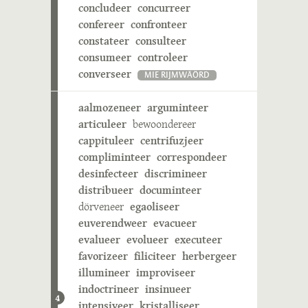
concludeer
concurreer
confereer
confronteer
constateer
consulteer
consumeer
controleer
converseer
MIE RIJMWÄÖRD
aalmozeneer
arguminteer
articuleer
bewoondereer
cappituleer
centrifuzjeer
compliminteer
correspondeer
desinfecteer
discrimineer
distribueer
documinteer
dörveneer
egaoliseer
euverendweer
evacueer
evalueer
evolueer
executeer
favorizeer
filiciteer
herbergeer
illumineer
improviseer
indoctrineer
insinueer
4
intensiveer
kristalliseer