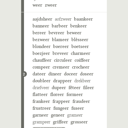
weer
zweer
aajdsheer
aofzweer
baankeer
banneer
barbeer
benkeer
bereer
bevreer
beweer
bezweer
blameer
blèsseer
blondeer
boereer
boetseer
boezjeer
breveer
charmeer
chauffeer
circuleer
coiffeer
compeer
cremeer
crocheer
dateer
dineer
doceer
doseer
2
doubleer
drappeer
drekbeer
driefveer
dupeer
fêteer
fileer
flatteer
floreer
formeer
frankeer
frappeer
fraudeer
frustreer
fungeer
fuseer
garneer
geneer
grameer
grampeer
griffeer
grosseer