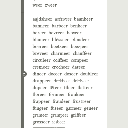
weer
zweer
aajdsheer
aofzweer
baankeer
banneer
barbeer
benkeer
bereer
bevreer
beweer
blameer
blèsseer
blondeer
boereer
boetseer
boezjeer
breveer
charmeer
chauffeer
circuleer
coiffeer
compeer
cremeer
crocheer
dateer
dineer
doceer
doseer
doubleer
2
drappeer
drekbeer
driefveer
dupeer
fêteer
fileer
flatteer
floreer
formeer
frankeer
frappeer
fraudeer
frustreer
fungeer
fuseer
garneer
geneer
grameer
grampeer
griffeer
grosseer
iesbeer