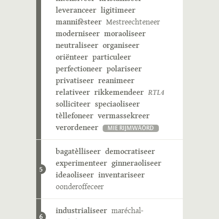
leveranceer
ligitimeer
mannifèsteer
Mestreechteneer
moderniseer
moraoliseer
neutraliseer
organiseer
oriënteer
particuleer
perfectioneer
polariseer
privatiseer
reanimeer
relativeer
rikkemendeer
RTL4
solliciteer
speciaoliseer
tèllefoneer
vermassekreer
verordeneer
MIE RIJMWÄÖRD
bagatèlliseer
democratiseer
experimenteer
ginneraoliseer
5
ideaoliseer
inventariseer
oonderoffeceer
industrialiseer
maréchal-
6