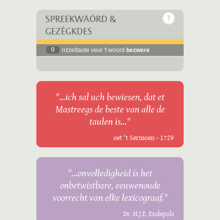
SPREEKWÄÖRD &
GEZÈGKDES
0
rizzeltaote veur 't woord
bezwere
"...ich sal uch bewiesen, dat et
Mastreegs de beste van alle de
taulen is..."
oet 't Sermoen - 1729
"...onvolledigheid is het
onbetwistbare, eeuwenoude
voorrecht van elke lexicograaf."
Dr. H.J.E. Endepols