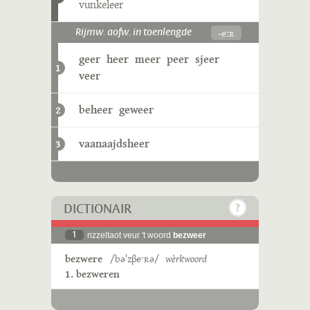
vunkeleer
-eːʀ
Rijmw. aofw. in toenlengde
geer
heer
meer
peer
sjeer
1
veer
beheer
geweer
2
vaanaajdsheer
3
DICTIONAIR
1
rizzeltaot veur 't woord
bezweer
bezwere
/bəˈzβeˑʀə/
wèrkwoord
1. bezweren