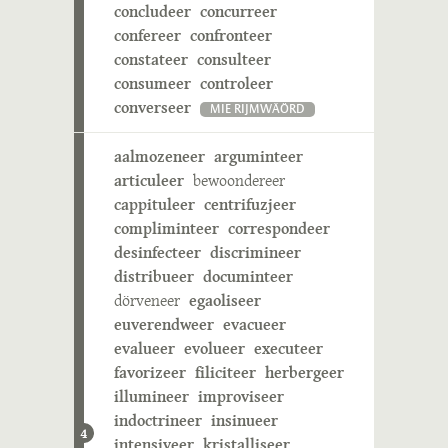
concludeer
concurreer
confereer
confronteer
constateer
consulteer
consumeer
controleer
converseer
MIE RIJMWÄÖRD
aalmozeneer
arguminteer
articuleer
bewoondereer
cappituleer
centrifuzjeer
compliminteer
correspondeer
desinfecteer
discrimineer
distribueer
documinteer
dörveneer
egaoliseer
euverendweer
evacueer
evalueer
evolueer
executeer
favorizeer
filiciteer
herbergeer
illumineer
improviseer
indoctrineer
insinueer
4
intensiveer
kristalliseer