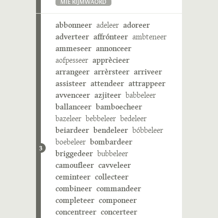
MIE RIJMWÄÖRD
abbonneer
adeleer
adoreer
adverteer
affrónteer
ambteneer
ammeseer
annonceer
aofpesseer
apprècieer
arrangeer
arrèrsteer
arriveer
assisteer
attendeer
attrappeer
avvenceer
azjiteer
babbeleer
ballanceer
bamboecheer
bazeleer
bebbeleer
bedeleer
beiardeer
bendeleer
bóbbeleer
boebeleer
bombardeer
3
briggedeer
bubbeleer
camoufleer
cavveleer
ceminteer
collecteer
combineer
commandeer
completeer
componeer
concentreer
concerteer