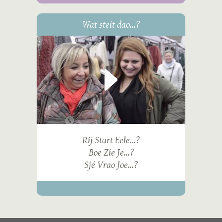
Wat steit dao...?
Rij Start Eele...?
Boe Zie Je...?
Sjé Vrao Joe...?