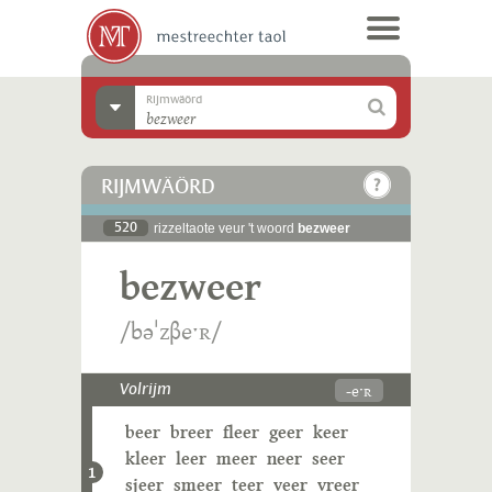
Rijmwäörd
RIJMWÄÖRD
520
rizzeltaote veur 't woord
bezweer
bezweer
/bəˈzβeˑʀ/
-eˑʀ
Volrijm
beer
breer
fleer
geer
keer
kleer
leer
meer
neer
seer
1
sjeer
smeer
teer
veer
vreer