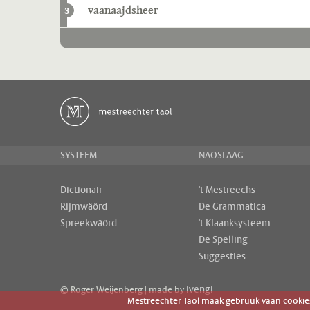
vaanaajdsheer
3
SYSTEEM
NAOSLAAG
Dictionair
't Mestreechs
Rijmwäörd
De Grammatica
Spreekwäörd
't Klaanksysteem
De Spelling
Suggesties
ivengi
© Roger Weijenberg | made by
Mestreechter Taol maak gebruuk vaan cookies 