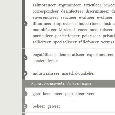
aalmozeneer
arguminteer
articuleer
bewoo
correspondeer
desinfecteer
discrimineer
d
euverendweer
evacueer
evalueer
evolueer
illumineer
improviseer
indoctrineer
insinu
4
mannifèsteer
Mestreechteneer
moderniseer
particuleer
perfectioneer
polariseer
privat
solliciteer
speciaoliseer
tèllefoneer
vermas
bagatèlliseer
democratiseer
experimenteer
5
oonderoffeceer
industrialiseer
maréchal-vunkeleer
6
Rijmwäörd aofwiekend in toenlengde
geer
heer
meer
peer
sjeer
veer
1
beheer
geweer
2