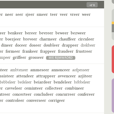
-eˑʀ
er
neer
seer
sjeer
smeer
teer
veer
vreer
weer
eer
benkeer
bereer
bevreer
beweer
bezweer
er
boezjeer
breveer
charmeer
chauffeer
circuleer
dineer
doceer
doseer
doubleer
drappeer
drekbeer
er
formeer
frankeer
frappeer
fraudeer
frustreer
ampeer
griffeer
grosseer
MIE RIJMWÄÖRD
nteer
ambteneer
ammeseer
annonceer
aofpesseer
ssisteer
attendeer
attrappeer
avvenceer
azjiteer
bebbeleer
bedeleer
beiardeer
bendeleer
bóbbeleer
er
cavveleer
ceminteer
collecteer
combineer
ntreer
concerteer
concludeer
concurreer
confereer
er
controleer
converseer
corrigeer