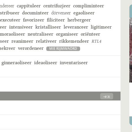
ndereer
cappituleer
centrifuzjeer
compliminteer
istribueer
documinteer
dörveneer
egaoliseer
executeer
favorizeer
filiciteer
herbergeer
eer
intensiveer
kristalliseer
leveranceer
ligitimeer
moraoliseer
neutraliseer
organiseer
oriënteer
iseer
reanimeer
relativeer
rikkemendeer
RTL4
sekreer
verordeneer
MIE RIJMWÄÖRD
ginneraoliseer
ideaoliseer
inventariseer
-eːʀ