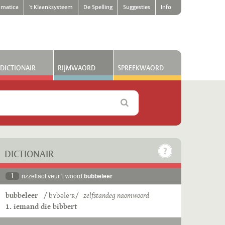
matica
't Klaanksysteem
De Spelling
Suggesties
Info
DICTIONAIR
RIJMWÄÖRD
SPREEKWÄÖRD
DICTIONAIR
1
rizzeltaot veur 't woord
bubbeleer
bubbeleer
/ˈbʏbəleˑʀ/
zelfstandeg naomwoord
1. iemand die bibbert