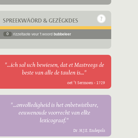
SPREEKWÄÖRD & GEZÈGKDES
0
rizzeltaote veur 't woord
bubbeleer
"...ich sal uch bewiesen, dat et Mastreegs de
beste van alle de taulen is..."
oet 't Sermoen - 1729
"...onvolledigheid is het onbetwistbare,
eeuwenoude voorrecht van elke
lexicograaf."
Dr. H.J.E. Endepols