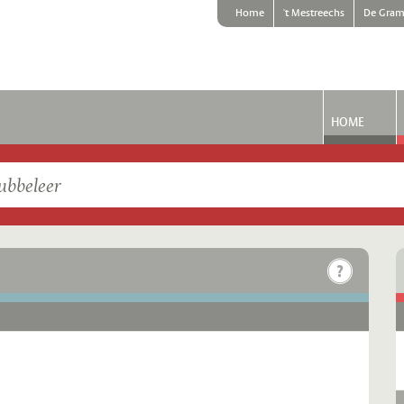
Home
't Mestreechs
De Gram
HOME