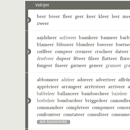
Volrijm
beer
breer
fleer
geer
keer
kleer
leer
me
1
zweer
aajdsheer
aofzweer
baankeer
banneer
barb
blameer
blèsseer
blondeer
boereer
boetse
coiffeer
compeer
cremeer
crocheer
dateer
2
driefveer
dupeer
fêteer
fileer
flatteer
flore
fungeer
fuseer
garneer
geneer
grameer
gr
abbonneer
adeleer
adoreer
adverteer
affró
apprècieer
arrangeer
arrèrsteer
arriveer
a
babbeleer
ballanceer
bamboecheer
bazeleer
boebeleer
bombardeer
briggedeer
camoufle
3
commandeer
completeer
componeer
conce
confronteer
constateer
consulteer
consume
MIE RIJMWÄÖRD