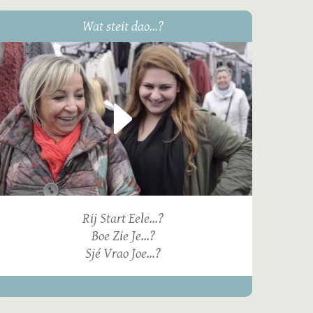
Wat steit dao...?
Rij Start Eele...?
Boe Zie Je...?
Sjé Vrao Joe...?