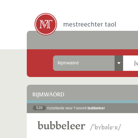
Rijmwäörd
RIJMWÄÖRD
520
rizzeltaote veur 't woord
bubbeleer
bubbeleer
/ˈbʏbəleˑʀ/