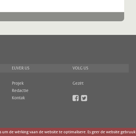
EUVER US
VOLG US
Projek
Gezèt
Redactie
Kontak
um de wèrking vaan de website te optimalisere. Es geer de website gebruuk 