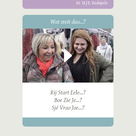
Dr. H.J.E. Endepols
Wat steit dao...?
Rij Start Eele...?
Boe Zie Je...?
Sjé Vrao Joe...?