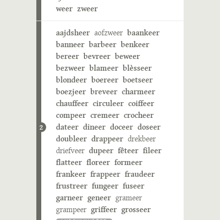
weer
zweer
aajdsheer
aofzweer
baankeer
banneer
barbeer
benkeer
bereer
bevreer
beweer
bezweer
blameer
blèsseer
blondeer
boereer
boetseer
boezjeer
breveer
charmeer
chauffeer
circuleer
coiffeer
compeer
cremeer
crocheer
dateer
dineer
doceer
doseer
2
doubleer
drappeer
drekbeer
driefveer
dupeer
fêteer
fileer
flatteer
floreer
formeer
frankeer
frappeer
fraudeer
frustreer
fungeer
fuseer
garneer
geneer
grameer
grampeer
griffeer
grosseer