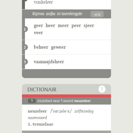
vunkeleer
-eːʀ
Rijmw. aofw. in toenlengde
geer
heer
meer
peer
sjeer
1
veer
beheer
geweer
2
vaanaajdsheer
3
DICTIONAIR
1
rizzeltaot veur 't woord
neuzeleer
neuzeleer
/ˈnøːzəleˑʀ/
zelfstandeg
naomwoord
1. treuzelaar