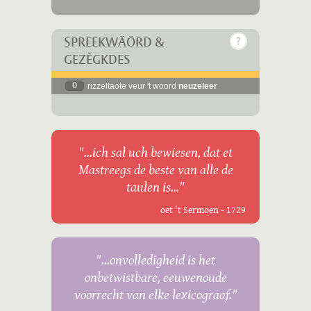
SPREEKWÄÖRD &
GEZÈGKDES
0
rizzeltaote veur 't woord
neuzeleer
"...ich sal uch bewiesen, dat et
Mastreegs de beste van alle de
taulen is..."
oet 't Sermoen - 1729
"...onvolledigheid is het
onbetwistbare, eeuwenoude
voorrecht van elke lexicograaf."