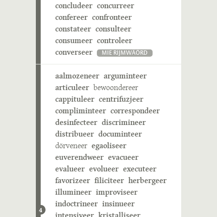
concludeer
concurreer
confereer
confronteer
constateer
consulteer
consumeer
controleer
converseer
MIE RIJMWÄÖRD
aalmozeneer
arguminteer
articuleer
bewoondereer
cappituleer
centrifuzjeer
compliminteer
correspondeer
desinfecteer
discrimineer
distribueer
documinteer
dörveneer
egaoliseer
euverendweer
evacueer
evalueer
evolueer
executeer
favorizeer
filiciteer
herbergeer
illumineer
improviseer
indoctrineer
insinueer
4
intensiveer
kristalliseer