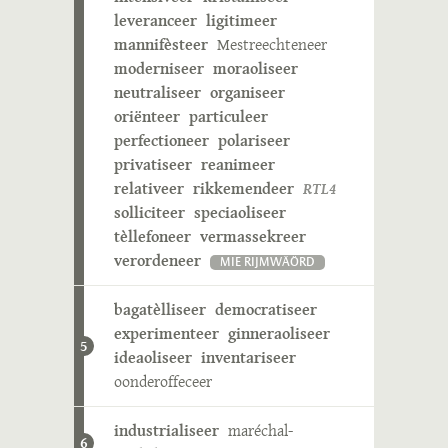
leveranceer
ligitimeer
mannifèsteer
Mestreechteneer
moderniseer
moraoliseer
neutraliseer
organiseer
oriënteer
particuleer
perfectioneer
polariseer
privatiseer
reanimeer
relativeer
rikkemendeer
RTL4
solliciteer
speciaoliseer
tèllefoneer
vermassekreer
verordeneer
MIE RIJMWÄÖRD
bagatèlliseer
democratiseer
experimenteer
ginneraoliseer
5
ideaoliseer
inventariseer
oonderoffeceer
industrialiseer
maréchal-
6