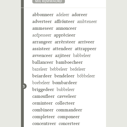
MIE RIJMWÄÖRD
abbonneer
adeleer
adoreer
adverteer
affrónteer
ambteneer
ammeseer
annonceer
aofpesseer
apprècieer
arrangeer
arrèrsteer
arriveer
assisteer
attendeer
attrappeer
avvenceer
azjiteer
babbeleer
ballanceer
bamboecheer
bazeleer
bebbeleer
bedeleer
beiardeer
bendeleer
bóbbeleer
boebeleer
bombardeer
3
briggedeer
bubbeleer
camoufleer
cavveleer
ceminteer
collecteer
combineer
commandeer
completeer
componeer
concentreer
concerteer