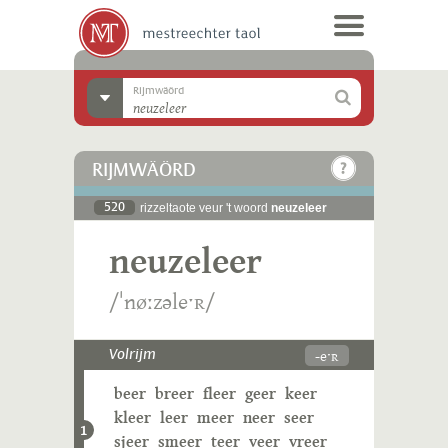
Rijmwäörd
RIJMWÄÖRD
520
rizzeltaote veur 't woord
neuzeleer
neuzeleer
/ˈnøːzəleˑʀ/
-eˑʀ
Volrijm
beer
breer
fleer
geer
keer
kleer
leer
meer
neer
seer
1
sjeer
smeer
teer
veer
vreer