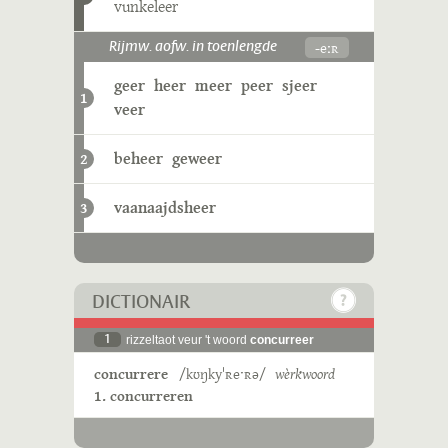
vunkeleer
-eːʀ
Rijmw. aofw. in toenlengde
geer
heer
meer
peer
sjeer
1
veer
beheer
geweer
2
vaanaajdsheer
3
DICTIONAIR
1
rizzeltaot veur 't woord
concurreer
concurrere
/kʊŋkyˈʀeˑʀə/
wèrkwoord
1. concurreren