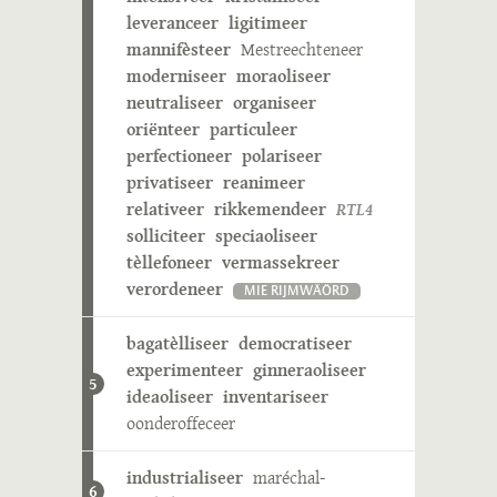
leveranceer
ligitimeer
mannifèsteer
Mestreechteneer
moderniseer
moraoliseer
neutraliseer
organiseer
oriënteer
particuleer
perfectioneer
polariseer
privatiseer
reanimeer
relativeer
rikkemendeer
RTL4
solliciteer
speciaoliseer
tèllefoneer
vermassekreer
verordeneer
MIE RIJMWÄÖRD
bagatèlliseer
democratiseer
experimenteer
ginneraoliseer
5
ideaoliseer
inventariseer
oonderoffeceer
industrialiseer
maréchal-
6