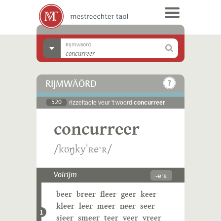
Rijmwäörd
RIJMWÄÖRD
520
rizzeltaote veur 't woord
concurreer
concurreer
/kʊŋkyˈʀeˑʀ/
-eˑʀ
Volrijm
beer
breer
fleer
geer
keer
kleer
leer
meer
neer
seer
1
sjeer
smeer
teer
veer
vreer