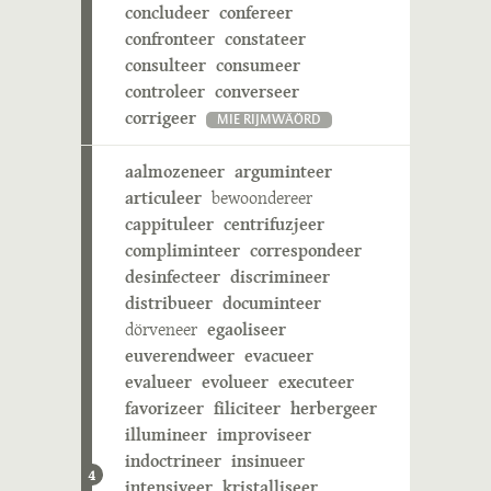
concludeer
confereer
confronteer
constateer
consulteer
consumeer
controleer
converseer
corrigeer
MIE RIJMWÄÖRD
aalmozeneer
arguminteer
articuleer
bewoondereer
cappituleer
centrifuzjeer
compliminteer
correspondeer
desinfecteer
discrimineer
distribueer
documinteer
dörveneer
egaoliseer
euverendweer
evacueer
evalueer
evolueer
executeer
favorizeer
filiciteer
herbergeer
illumineer
improviseer
indoctrineer
insinueer
4
intensiveer
kristalliseer