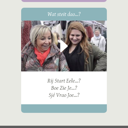
Wat steit dao...?
Rij Start Eele...?
Boe Zie Je...?
Sjé Vrao Joe...?