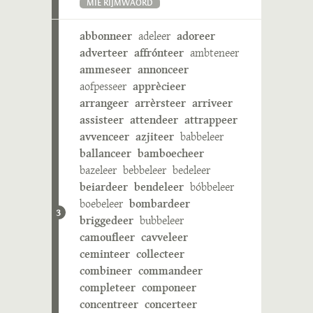
MIE RIJMWÄÖRD
abbonneer
adeleer
adoreer
adverteer
affrónteer
ambteneer
ammeseer
annonceer
aofpesseer
apprècieer
arrangeer
arrèrsteer
arriveer
assisteer
attendeer
attrappeer
avvenceer
azjiteer
babbeleer
ballanceer
bamboecheer
bazeleer
bebbeleer
bedeleer
beiardeer
bendeleer
bóbbeleer
boebeleer
bombardeer
3
briggedeer
bubbeleer
camoufleer
cavveleer
ceminteer
collecteer
combineer
commandeer
completeer
componeer
concentreer
concerteer