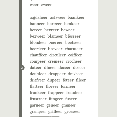
weer
zweer
aajdsheer
aofzweer
baankeer
banneer
barbeer
benkeer
bereer
bevreer
beweer
bezweer
blameer
blèsseer
blondeer
boereer
boetseer
boezjeer
breveer
charmeer
chauffeer
circuleer
coiffeer
compeer
cremeer
crocheer
dateer
dineer
doceer
doseer
2
doubleer
drappeer
drekbeer
driefveer
dupeer
fêteer
fileer
flatteer
floreer
formeer
frankeer
frappeer
fraudeer
frustreer
fungeer
fuseer
garneer
geneer
grameer
grampeer
griffeer
grosseer