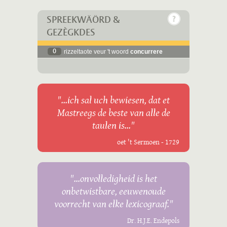
SPREEKWÄÖRD &
GEZÈGKDES
0
rizzeltaote veur 't woord
concurrere
"...ich sal uch bewiesen, dat et
Mastreegs de beste van alle de
taulen is..."
oet 't Sermoen - 1729
"...onvolledigheid is het
onbetwistbare, eeuwenoude
voorrecht van elke lexicograaf."
Dr. H.J.E. Endepols