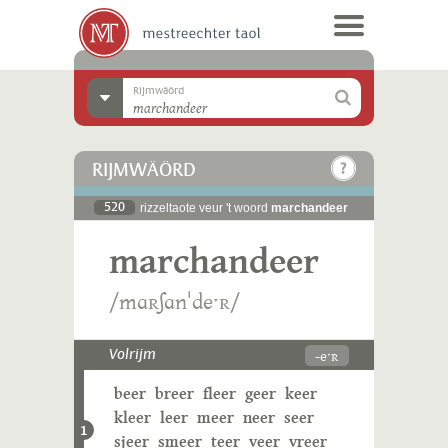
Rijmwäörd
RIJMWÄÖRD
520
rizzeltaote veur 't woord
marchandeer
marchandeer
/mɑʀʃɑnˈdeˑʀ/
-eˑʀ
Volrijm
beer
breer
fleer
geer
keer
kleer
leer
meer
neer
seer
1
sjeer
smeer
teer
veer
vreer