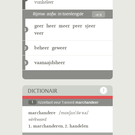
vunkeleer
-eːʀ
Rijmw. aofw. in toenlengde
geer
heer
meer
peer
sjeer
1
veer
beheer
geweer
2
vaanaajdsheer
3
DICTIONAIR
1
rizzeltaot veur 't woord
marchandeer
marchandere
/mɑʀʃɑnˈdeˑʀə/
wèrkwoord
1. marchanderen
,
2. handelen