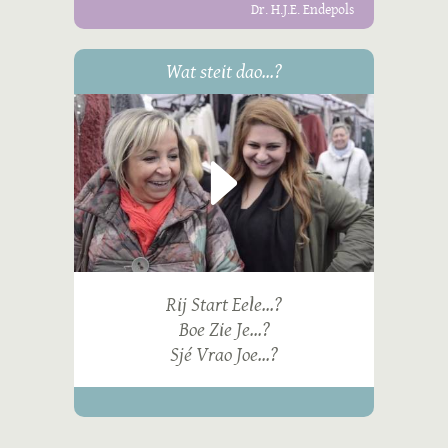
Dr. H.J.E. Endepols
Wat steit dao...?
Rij Start Eele...?
Boe Zie Je...?
Sjé Vrao Joe...?