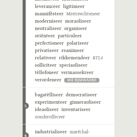
leveranceer
ligitimeer
mannifèsteer
Mestreechteneer
moderniseer
moraoliseer
neutraliseer
organiseer
oriënteer
particuleer
perfectioneer
polariseer
privatiseer
reanimeer
relativeer
rikkemendeer
RTL4
solliciteer
speciaoliseer
tèllefoneer
vermassekreer
verordeneer
MIE RIJMWÄÖRD
bagatèlliseer
democratiseer
experimenteer
ginneraoliseer
5
ideaoliseer
inventariseer
oonderoffeceer
industrialiseer
maréchal-
6