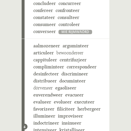
concludeer
concurreer
confereer
confronteer
constateer
consulteer
consumeer
controleer
converseer
MIE RIJMWÄÖRD
aalmozeneer
arguminteer
articuleer
bewoondereer
cappituleer
centrifuzjeer
compliminteer
correspondeer
desinfecteer
discrimineer
distribueer
documinteer
dörveneer
egaoliseer
euverendweer
evacueer
evalueer
evolueer
executeer
favorizeer
filiciteer
herbergeer
illumineer
improviseer
indoctrineer
insinueer
4
intensiveer
kristalliseer