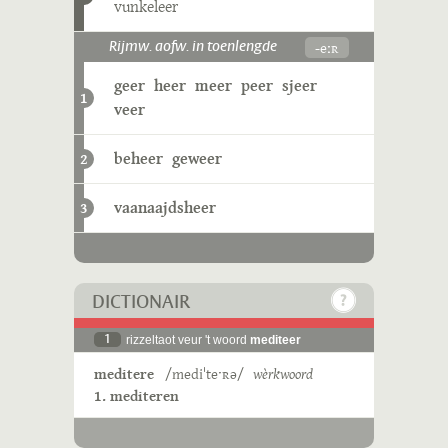
vunkeleer
-eːʀ
Rijmw. aofw. in toenlengde
geer
heer
meer
peer
sjeer
1
veer
beheer
geweer
2
vaanaajdsheer
3
DICTIONAIR
1
rizzeltaot veur 't woord
mediteer
meditere
/mediˈteˑʀə/
wèrkwoord
1. mediteren