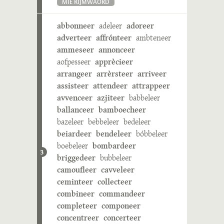
MIE RIJMWÄÖRD
abbonneer
adeleer
adoreer
adverteer
affrónteer
ambteneer
ammeseer
annonceer
aofpesseer
apprècieer
arrangeer
arrèrsteer
arriveer
assisteer
attendeer
attrappeer
avvenceer
azjiteer
babbeleer
ballanceer
bamboecheer
bazeleer
bebbeleer
bedeleer
beiardeer
bendeleer
bóbbeleer
boebeleer
bombardeer
3
briggedeer
bubbeleer
camoufleer
cavveleer
ceminteer
collecteer
combineer
commandeer
completeer
componeer
concentreer
concerteer