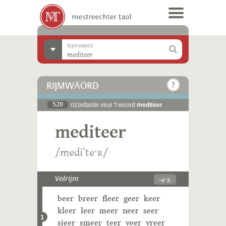
Rijmwäörd
RIJMWÄÖRD
520
rizzeltaote veur 't woord
mediteer
mediteer
/mediˈteˑʀ/
-eˑʀ
Volrijm
beer
breer
fleer
geer
keer
kleer
leer
meer
neer
seer
1
sjeer
smeer
teer
veer
vreer