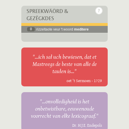
SPREEKWÄÖRD &
GEZÈGKDES
0
rizzeltaote veur 't woord
meditere
"...ich sal uch bewiesen, dat et
Mastreegs de beste van alle de
taulen is..."
oet 't Sermoen - 1729
"...onvolledigheid is het
onbetwistbare, eeuwenoude
voorrecht van elke lexicograaf."
Dr. H.J.E. Endepols