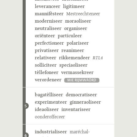
leveranceer
ligitimeer
mannifèsteer
Mestreechteneer
moderniseer
moraoliseer
neutraliseer
organiseer
oriënteer
particuleer
perfectioneer
polariseer
privatiseer
reanimeer
relativeer
rikkemendeer
RTL4
solliciteer
speciaoliseer
tèllefoneer
vermassekreer
verordeneer
MIE RIJMWÄÖRD
bagatèlliseer
democratiseer
experimenteer
ginneraoliseer
5
ideaoliseer
inventariseer
oonderoffeceer
industrialiseer
maréchal-
6