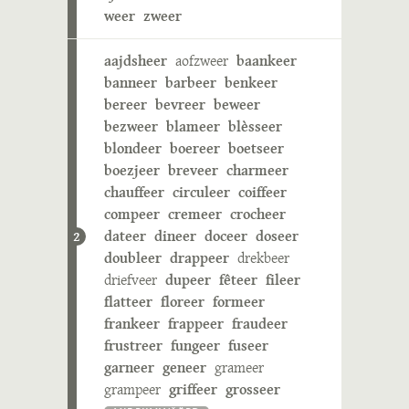
weer
zweer
aajdsheer
aofzweer
baankeer
banneer
barbeer
benkeer
bereer
bevreer
beweer
bezweer
blameer
blèsseer
blondeer
boereer
boetseer
boezjeer
breveer
charmeer
chauffeer
circuleer
coiffeer
compeer
cremeer
crocheer
dateer
dineer
doceer
doseer
2
doubleer
drappeer
drekbeer
driefveer
dupeer
fêteer
fileer
flatteer
floreer
formeer
frankeer
frappeer
fraudeer
frustreer
fungeer
fuseer
garneer
geneer
grameer
grampeer
griffeer
grosseer