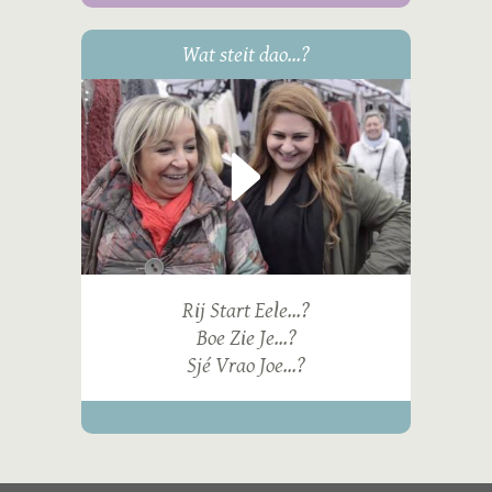
Wat steit dao...?
Rij Start Eele...?
Boe Zie Je...?
Sjé Vrao Joe...?