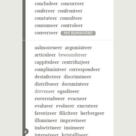
concludeer
concurreer
confereer
confronteer
constateer
consulteer
consumeer
controleer
converseer
MIE RIJMWÄÖRD
aalmozeneer
arguminteer
articuleer
bewoondereer
cappituleer
centrifuzjeer
compliminteer
correspondeer
desinfecteer
discrimineer
distribueer
documinteer
dörveneer
egaoliseer
euverendweer
evacueer
evalueer
evolueer
executeer
favorizeer
filiciteer
herbergeer
illumineer
improviseer
indoctrineer
insinueer
4
intensiveer
kristalliseer