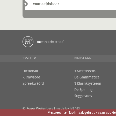
vaanaajdsheer
3
SYSTEEM
NAOSLAAG
Dictionair
't Mestreechs
Rijmwäörd
De Grammatica
Spreekwäörd
't Klaanksysteem
De Spelling
Suggesties
ivengi
© Roger Weijenberg | made by
Mestreechter Taol maak gebruuk vaan cookies 