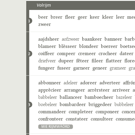
Volrijm
beer
breer
fleer
geer
keer
kleer
leer
me
1
zweer
aajdsheer
aofzweer
baankeer
banneer
barb
blameer
blèsseer
blondeer
boereer
boetse
coiffeer
compeer
cremeer
crocheer
dateer
2
driefveer
dupeer
fêteer
fileer
flatteer
flore
fungeer
fuseer
garneer
geneer
grameer
gr
abbonneer
adeleer
adoreer
adverteer
affró
apprècieer
arrangeer
arrèrsteer
arriveer
a
babbeleer
ballanceer
bamboecheer
bazeleer
boebeleer
bombardeer
briggedeer
bubbeleer
3
commandeer
completeer
componeer
conce
confronteer
constateer
consulteer
consume
MIE RIJMWÄÖRD