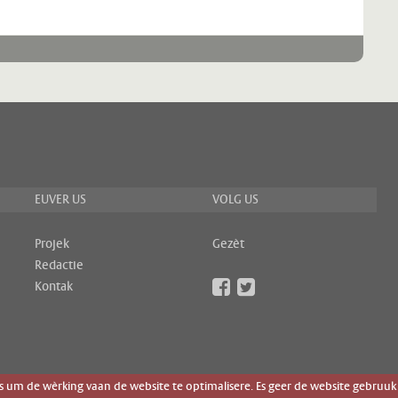
EUVER US
VOLG US
Projek
Gezèt
Redactie
Kontak
um de wèrking vaan de website te optimalisere. Es geer de website gebruuk 