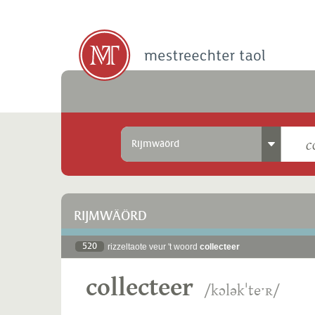
Rijmwäörd
RIJMWÄÖRD
520
rizzeltaote veur 't woord
collecteer
collecteer
/kɔləkˈteˑʀ/