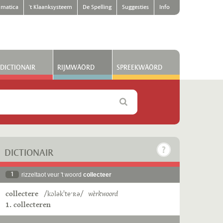
matica
't Klaanksysteem
De Spelling
Suggesties
Info
DICTIONAIR
RIJMWÄÖRD
SPREEKWÄÖRD
DICTIONAIR
1
rizzeltaot veur 't woord
collecteer
collectere
/kɔləkˈteˑʀə/
wèrkwoord
1. collecteren