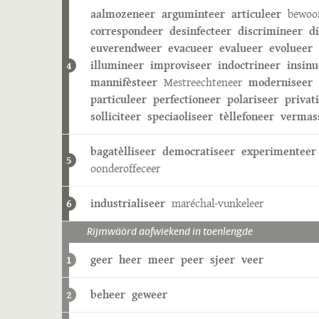
aalmozeneer
arguminteer
articuleer
bewoo
correspondeer
desinfecteer
discrimineer
d
euverendweer
evacueer
evalueer
evolueer
illumineer
improviseer
indoctrineer
insinu
4
mannifèsteer
Mestreechteneer
moderniseer
particuleer
perfectioneer
polariseer
privat
solliciteer
speciaoliseer
tèllefoneer
vermas
bagatèlliseer
democratiseer
experimenteer
5
oonderoffeceer
industrialiseer
maréchal-vunkeleer
6
Rijmwäörd aofwiekend in toenlengde
geer
heer
meer
peer
sjeer
veer
1
beheer
geweer
2