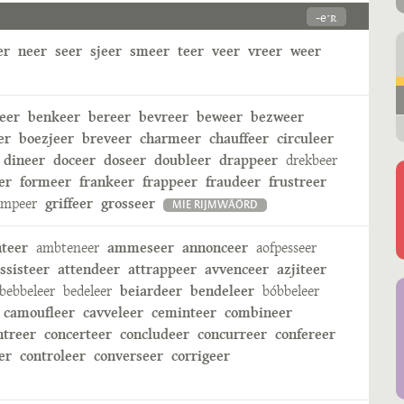
-eˑʀ
er
neer
seer
sjeer
smeer
teer
veer
vreer
weer
eer
benkeer
bereer
bevreer
beweer
bezweer
er
boezjeer
breveer
charmeer
chauffeer
circuleer
dineer
doceer
doseer
doubleer
drappeer
drekbeer
er
formeer
frankeer
frappeer
fraudeer
frustreer
ampeer
griffeer
grosseer
MIE RIJMWÄÖRD
nteer
ambteneer
ammeseer
annonceer
aofpesseer
ssisteer
attendeer
attrappeer
avvenceer
azjiteer
bebbeleer
bedeleer
beiardeer
bendeleer
bóbbeleer
camoufleer
cavveleer
ceminteer
combineer
ntreer
concerteer
concludeer
concurreer
confereer
er
controleer
converseer
corrigeer