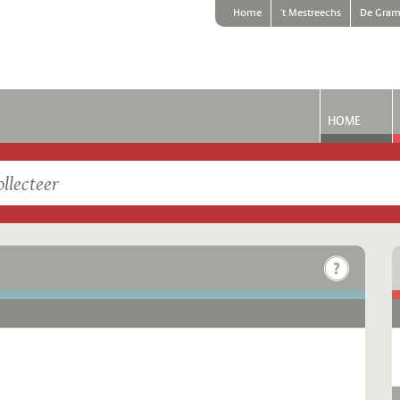
Home
't Mestreechs
De Gram
HOME