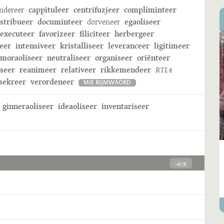
ndereer
cappituleer
centrifuzjeer
compliminteer
istribueer
documinteer
dörveneer
egaoliseer
executeer
favorizeer
filiciteer
herbergeer
eer
intensiveer
kristalliseer
leveranceer
ligitimeer
moraoliseer
neutraliseer
organiseer
oriënteer
iseer
reanimeer
relativeer
rikkemendeer
RTL4
sekreer
verordeneer
MIE RIJMWÄÖRD
ginneraoliseer
ideaoliseer
inventariseer
-eːʀ