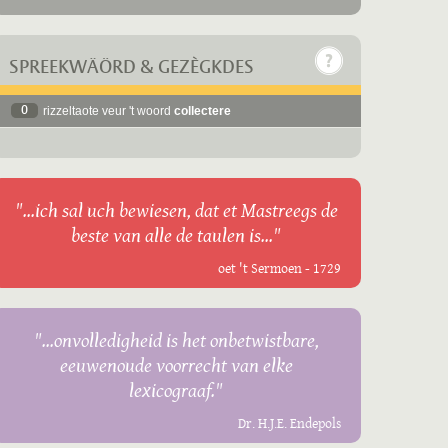
SPREEKWÄÖRD & GEZÈGKDES
0
rizzeltaote veur 't woord
collectere
"...ich sal uch bewiesen, dat et Mastreegs de
beste van alle de taulen is..."
oet 't Sermoen - 1729
"...onvolledigheid is het onbetwistbare,
eeuwenoude voorrecht van elke
lexicograaf."
Dr. H.J.E. Endepols