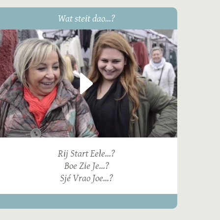
Wat steit dao...?
Rij Start Eele...?
Boe Zie Je...?
Sjé Vrao Joe...?