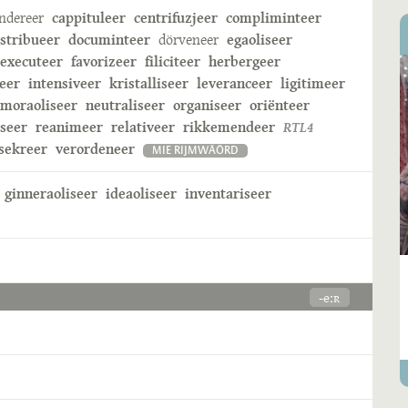
ndereer
cappituleer
centrifuzjeer
compliminteer
istribueer
documinteer
dörveneer
egaoliseer
executeer
favorizeer
filiciteer
herbergeer
eer
intensiveer
kristalliseer
leveranceer
ligitimeer
moraoliseer
neutraliseer
organiseer
oriënteer
iseer
reanimeer
relativeer
rikkemendeer
RTL4
sekreer
verordeneer
MIE RIJMWÄÖRD
ginneraoliseer
ideaoliseer
inventariseer
-eːʀ