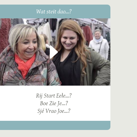
Wat steit dao...?
Rij Start Eele...?
Boe Zie Je...?
Sjé Vrao Joe...?