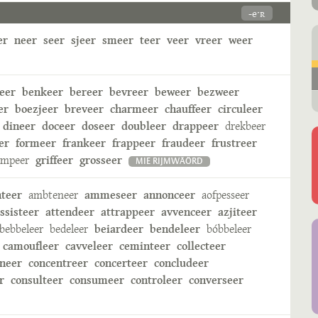
-eˑʀ
er
neer
seer
sjeer
smeer
teer
veer
vreer
weer
eer
benkeer
bereer
bevreer
beweer
bezweer
er
boezjeer
breveer
charmeer
chauffeer
circuleer
dineer
doceer
doseer
doubleer
drappeer
drekbeer
er
formeer
frankeer
frappeer
fraudeer
frustreer
ampeer
griffeer
grosseer
MIE RIJMWÄÖRD
nteer
ambteneer
ammeseer
annonceer
aofpesseer
ssisteer
attendeer
attrappeer
avvenceer
azjiteer
bebbeleer
bedeleer
beiardeer
bendeleer
bóbbeleer
camoufleer
cavveleer
ceminteer
collecteer
neer
concentreer
concerteer
concludeer
r
consulteer
consumeer
controleer
converseer