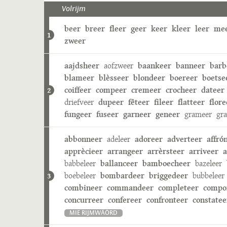
Volrijm
beer
breer
fleer
geer
keer
kleer
leer
me
1
zweer
aajdsheer
aofzweer
baankeer
banneer
barb
blameer
blèsseer
blondeer
boereer
boetse
coiffeer
compeer
cremeer
crocheer
dateer
2
driefveer
dupeer
fêteer
fileer
flatteer
flore
fungeer
fuseer
garneer
geneer
grameer
gr
abbonneer
adeleer
adoreer
adverteer
affró
apprècieer
arrangeer
arrèrsteer
arriveer
a
babbeleer
ballanceer
bamboecheer
bazeleer
boebeleer
bombardeer
briggedeer
bubbeleer
3
combineer
commandeer
completeer
compo
concurreer
confereer
confronteer
constatee
MIE RIJMWÄÖRD