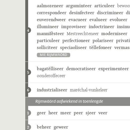
aalmozeneer
arguminteer
articuleer
bewoo
correspondeer
desinfecteer
discrimineer
d
euverendweer
evacueer
evalueer
evolueer
illumineer
improviseer
indoctrineer
insinu
4
mannifèsteer
Mestreechteneer
moderniseer
particuleer
perfectioneer
polariseer
privat
solliciteer
speciaoliseer
tèllefoneer
vermas
MIE RIJMWÄÖRD
bagatèlliseer
democratiseer
experimenteer
5
oonderoffeceer
industrialiseer
maréchal-vunkeleer
6
Rijmwäörd aofwiekend in toenlengde
geer
heer
meer
peer
sjeer
veer
1
beheer
geweer
2