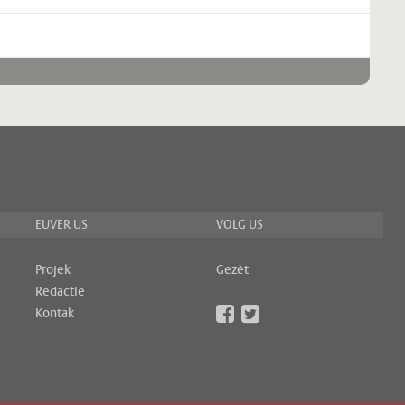
EUVER US
VOLG US
Projek
Gezèt
Redactie
Kontak