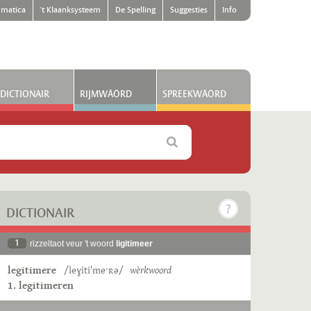
matica
't Klaanksysteem
De Spelling
Suggesties
Info
DICTIONAIR
RIJMWÄÖRD
SPREEKWÄÖRD
DICTIONAIR
1
rizzeltaot veur 't woord
ligitimeer
legitimere
/leɣitiˈmeˑʀə/
wèrkwoord
1. legitimeren