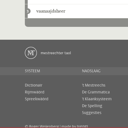
vaanaajdsheer
3
SYSTEEM
NAOSLAAG
Dictionair
't Mestreechs
Rijmwäörd
De Grammatica
Spreekwäörd
't Klaanksysteem
De Spelling
Suggesties
ivengi
© Roger Weijenberg | made by