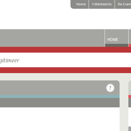
Home
't Mestreechs
De Gram
HOME