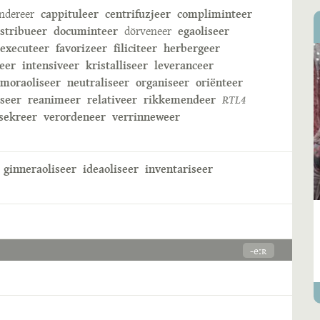
ndereer
cappituleer
centrifuzjeer
compliminteer
istribueer
documinteer
dörveneer
egaoliseer
executeer
favorizeer
filiciteer
herbergeer
eer
intensiveer
kristalliseer
leveranceer
moraoliseer
neutraliseer
organiseer
oriënteer
iseer
reanimeer
relativeer
rikkemendeer
RTL4
sekreer
verordeneer
verrinneweer
ginneraoliseer
ideaoliseer
inventariseer
-eːʀ