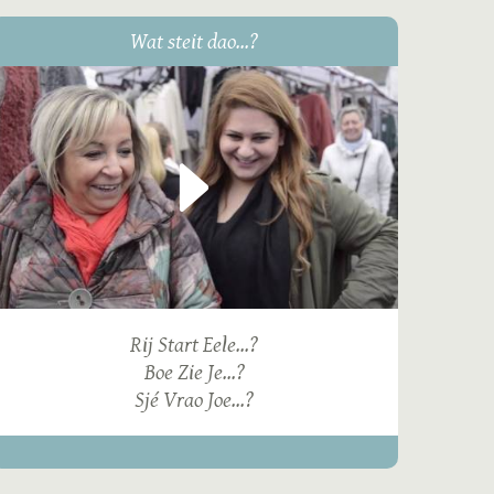
Wat steit dao...?
Rij Start Eele...?
Boe Zie Je...?
Sjé Vrao Joe...?