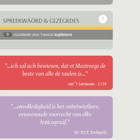
SPREEKWÄÖRD & GEZÈGKDES
0
rizzeltaote veur 't woord
legitimere
"...ich sal uch bewiesen, dat et Mastreegs de
beste van alle de taulen is..."
oet 't Sermoen - 1729
"...onvolledigheid is het onbetwistbare,
eeuwenoude voorrecht van elke
lexicograaf."
Dr. H.J.E. Endepols