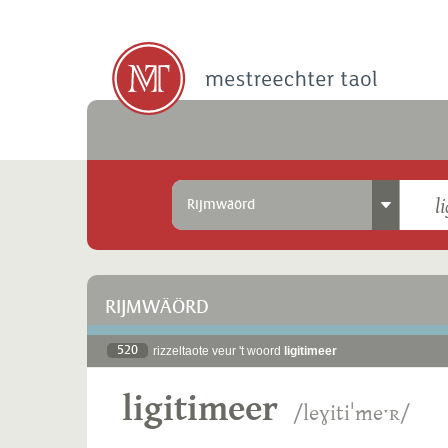
Rijmwäörd
RIJMWÄÖRD
520
rizzeltaote veur 't woord
ligitimeer
ligitimeer
/leɣitiˈmeˑʀ/