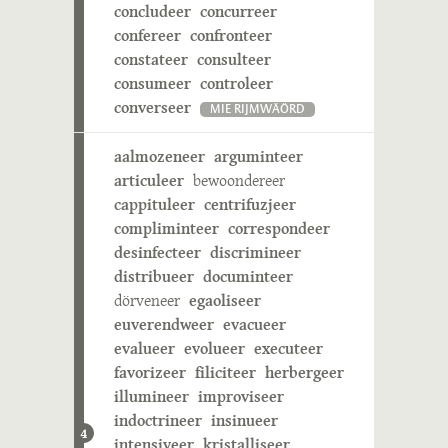
concludeer
concurreer
confereer
confronteer
constateer
consulteer
consumeer
controleer
converseer
MIE RIJMWÄÖRD
aalmozeneer
arguminteer
articuleer
bewoondereer
cappituleer
centrifuzjeer
compliminteer
correspondeer
desinfecteer
discrimineer
distribueer
documinteer
dörveneer
egaoliseer
euverendweer
evacueer
evalueer
evolueer
executeer
favorizeer
filiciteer
herbergeer
illumineer
improviseer
indoctrineer
insinueer
4
intensiveer
kristalliseer