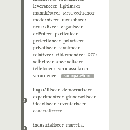
leveranceer
ligitimeer
mannifèsteer
Mestreechteneer
moderniseer
moraoliseer
neutraliseer
organiseer
oriënteer
particuleer
perfectioneer
polariseer
privatiseer
reanimeer
relativeer
rikkemendeer
RTL4
solliciteer
speciaoliseer
tèllefoneer
vermassekreer
verordeneer
MIE RIJMWÄÖRD
bagatèlliseer
democratiseer
experimenteer
ginneraoliseer
5
ideaoliseer
inventariseer
oonderoffeceer
industrialiseer
maréchal-
6