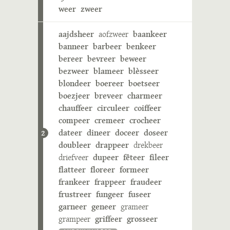
weer
zweer
aajdsheer
aofzweer
baankeer
banneer
barbeer
benkeer
bereer
bevreer
beweer
bezweer
blameer
blèsseer
blondeer
boereer
boetseer
boezjeer
breveer
charmeer
chauffeer
circuleer
coiffeer
compeer
cremeer
crocheer
dateer
dineer
doceer
doseer
2
doubleer
drappeer
drekbeer
driefveer
dupeer
fêteer
fileer
flatteer
floreer
formeer
frankeer
frappeer
fraudeer
frustreer
fungeer
fuseer
garneer
geneer
grameer
grampeer
griffeer
grosseer