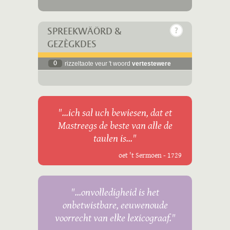
SPREEKWÄÖRD &
GEZÈGKDES
0
rizzeltaote veur 't woord
vertestewere
"...ich sal uch bewiesen, dat et
Mastreegs de beste van alle de
taulen is..."
oet 't Sermoen - 1729
"...onvolledigheid is het
onbetwistbare, eeuwenoude
voorrecht van elke lexicograaf."