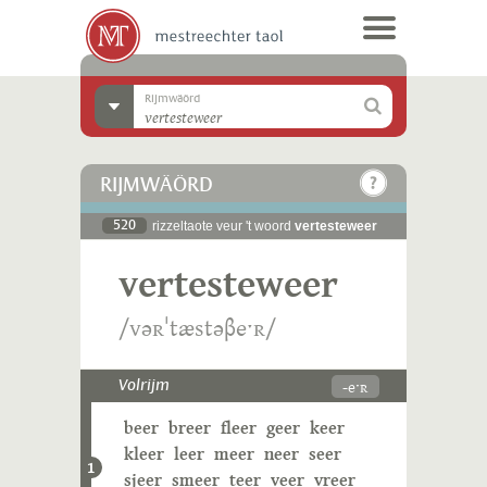
Rijmwäörd
RIJMWÄÖRD
520
rizzeltaote veur 't woord
vertesteweer
vertesteweer
/vəʀˈtæstəβeˑʀ/
-eˑʀ
Volrijm
beer
breer
fleer
geer
keer
kleer
leer
meer
neer
seer
1
sjeer
smeer
teer
veer
vreer