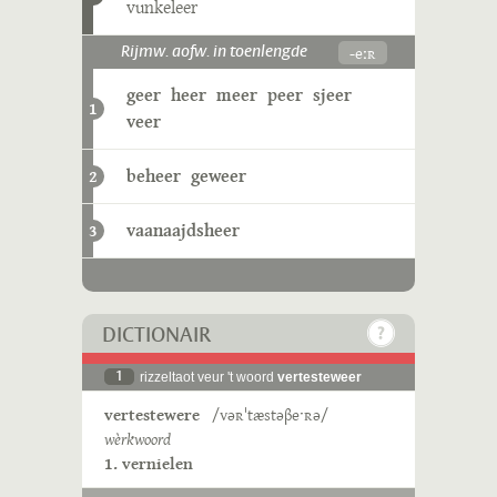
vunkeleer
-eːʀ
Rijmw. aofw. in toenlengde
geer
heer
meer
peer
sjeer
1
veer
beheer
geweer
2
vaanaajdsheer
3
DICTIONAIR
1
rizzeltaot veur 't woord
vertesteweer
vertestewere
/vəʀˈtæstəβeˑʀə/
wèrkwoord
1. vernielen