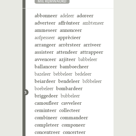
MIE RIJMWÄÖRD
abbonneer
adeleer
adoreer
adverteer
affrónteer
ambteneer
ammeseer
annonceer
aofpesseer
apprècieer
arrangeer
arrèrsteer
arriveer
assisteer
attendeer
attrappeer
avvenceer
azjiteer
babbeleer
ballanceer
bamboecheer
bazeleer
bebbeleer
bedeleer
beiardeer
bendeleer
bóbbeleer
boebeleer
bombardeer
3
briggedeer
bubbeleer
camoufleer
cavveleer
ceminteer
collecteer
combineer
commandeer
completeer
componeer
concentreer
concerteer