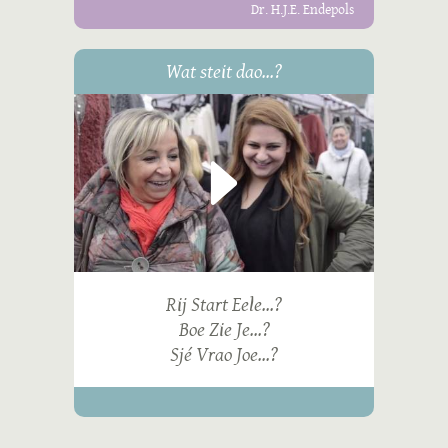
Dr. H.J.E. Endepols
Wat steit dao...?
Rij Start Eele...?
Boe Zie Je...?
Sjé Vrao Joe...?