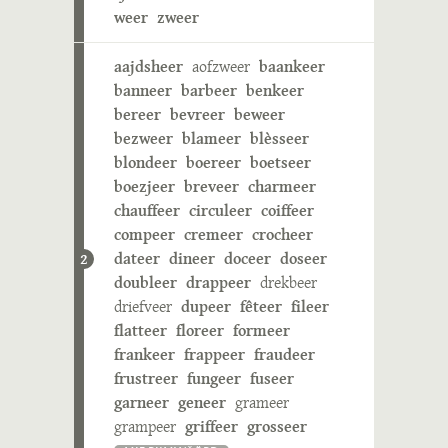
weer
zweer
aajdsheer
aofzweer
baankeer
banneer
barbeer
benkeer
bereer
bevreer
beweer
bezweer
blameer
blèsseer
blondeer
boereer
boetseer
boezjeer
breveer
charmeer
chauffeer
circuleer
coiffeer
compeer
cremeer
crocheer
dateer
dineer
doceer
doseer
2
doubleer
drappeer
drekbeer
driefveer
dupeer
fêteer
fileer
flatteer
floreer
formeer
frankeer
frappeer
fraudeer
frustreer
fungeer
fuseer
garneer
geneer
grameer
grampeer
griffeer
grosseer