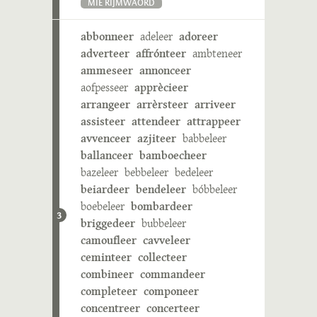
MIE RIJMWÄÖRD
abbonneer
adeleer
adoreer
adverteer
affrónteer
ambteneer
ammeseer
annonceer
aofpesseer
apprècieer
arrangeer
arrèrsteer
arriveer
assisteer
attendeer
attrappeer
avvenceer
azjiteer
babbeleer
ballanceer
bamboecheer
bazeleer
bebbeleer
bedeleer
beiardeer
bendeleer
bóbbeleer
boebeleer
bombardeer
3
briggedeer
bubbeleer
camoufleer
cavveleer
ceminteer
collecteer
combineer
commandeer
completeer
componeer
concentreer
concerteer