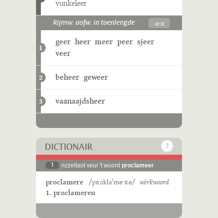
vunkeleer
-eːʀ
Rijmw. aofw. in toenlengde
geer
heer
meer
peer
sjeer
1
veer
beheer
geweer
2
vaanaajdsheer
3
DICTIONAIR
1
rizzeltaot veur 't woord
proclameer
proclamere
/pʀɔklaˈmeˑʀə/
wèrkwoord
1. proclameren