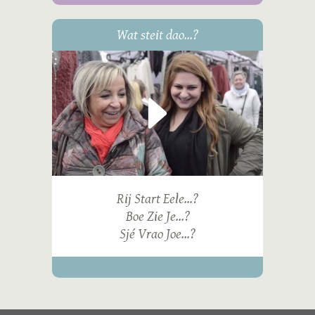
Wat steit dao...?
Rij Start Eele...?
Boe Zie Je...?
Sjé Vrao Joe...?