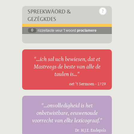
SPREEKWÄÖRD &
GEZÈGKDES
0
rizzeltaote veur 't woord
proclamere
"...ich sal uch bewiesen, dat et
Mastreegs de beste van alle de
taulen is..."
oet 't Sermoen - 1729
"...onvolledigheid is het
onbetwistbare, eeuwenoude
voorrecht van elke lexicograaf."
Dr. H.J.E. Endepols