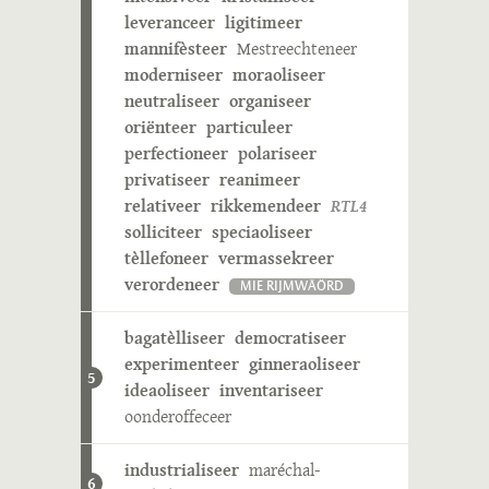
leveranceer
ligitimeer
mannifèsteer
Mestreechteneer
moderniseer
moraoliseer
neutraliseer
organiseer
oriënteer
particuleer
perfectioneer
polariseer
privatiseer
reanimeer
relativeer
rikkemendeer
RTL4
solliciteer
speciaoliseer
tèllefoneer
vermassekreer
verordeneer
MIE RIJMWÄÖRD
bagatèlliseer
democratiseer
experimenteer
ginneraoliseer
5
ideaoliseer
inventariseer
oonderoffeceer
industrialiseer
maréchal-
6