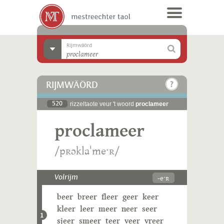
Rijmwäörd
RIJMWÄÖRD
520
rizzeltaote veur 't woord
proclameer
proclameer
/pʀɔklaˈmeˑʀ/
-eˑʀ
Volrijm
beer
breer
fleer
geer
keer
kleer
leer
meer
neer
seer
1
sjeer
smeer
teer
veer
vreer