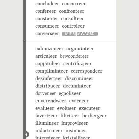
concludeer
concurreer
confereer
confronteer
constateer
consulteer
consumeer
controleer
converseer
MIE RIJMWÄÖRD
aalmozeneer
arguminteer
articuleer
bewoondereer
cappituleer
centrifuzjeer
compliminteer
correspondeer
desinfecteer
discrimineer
distribueer
documinteer
dörveneer
egaoliseer
euverendweer
evacueer
evalueer
evolueer
executeer
favorizeer
filiciteer
herbergeer
illumineer
improviseer
indoctrineer
insinueer
4
intensiveer
kristalliseer