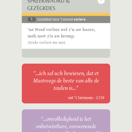
SPREEKWÄÖRD &
GEZÈGKDES
1
rizzeltaot veur 't woord
verlere
‘ne Wouf verluis wel z’n aw haore,
meh neet z’n aw kremp.
Streke verliert me neet.
"...ich sal uch bewiesen, dat et
Mastreegs de beste van alle de
taulen is..."
oet 't Sermoen - 1729
"...onvolledigheid is het
onbetwistbare, eeuwenoude