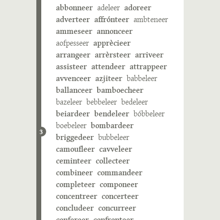
abbonneer
adeleer
adoreer
adverteer
affrónteer
ambteneer
ammeseer
annonceer
aofpesseer
apprècieer
arrangeer
arrèrsteer
arriveer
assisteer
attendeer
attrappeer
avvenceer
azjiteer
babbeleer
ballanceer
bamboecheer
bazeleer
bebbeleer
bedeleer
beiardeer
bendeleer
bóbbeleer
boebeleer
bombardeer
3
briggedeer
bubbeleer
camoufleer
cavveleer
ceminteer
collecteer
combineer
commandeer
completeer
componeer
concentreer
concerteer
concludeer
concurreer
confereer
confronteer