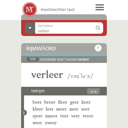
Rijmwäörd
RIJMWÄÖRD
520
rizzeltaote veur 't woord
verleer
verleer
/vəʀˈleˑʀ/
-eˑʀ
Volrijm
beer
breer
fleer
geer
keer
kleer
leer
meer
neer
seer
1
sjeer
smeer
teer
veer
vreer
weer
zweer