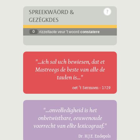
SPREEKWÄÖRD &
GEZÈGKDES
0
rizzeltaote veur 't woord
constatere
"...ich sal uch bewiesen, dat et
Mastreegs de beste van alle de
taulen is..."
oet 't Sermoen - 1729
"...onvolledigheid is het
onbetwistbare, eeuwenoude
voorrecht van elke lexicograaf."
Dr. H.J.E. Endepols