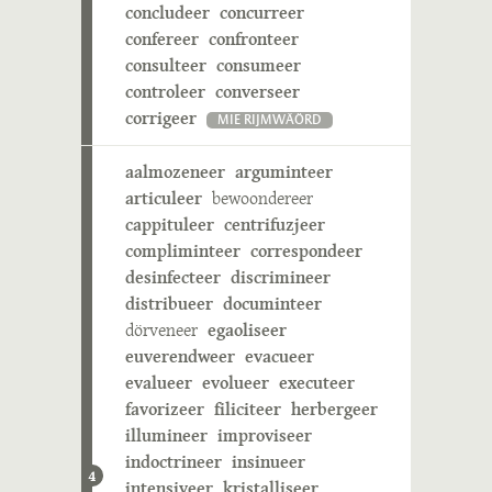
concludeer
concurreer
confereer
confronteer
consulteer
consumeer
controleer
converseer
corrigeer
MIE RIJMWÄÖRD
aalmozeneer
arguminteer
articuleer
bewoondereer
cappituleer
centrifuzjeer
compliminteer
correspondeer
desinfecteer
discrimineer
distribueer
documinteer
dörveneer
egaoliseer
euverendweer
evacueer
evalueer
evolueer
executeer
favorizeer
filiciteer
herbergeer
illumineer
improviseer
indoctrineer
insinueer
4
intensiveer
kristalliseer