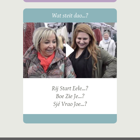
Wat steit dao...?
Rij Start Eele...?
Boe Zie Je...?
Sjé Vrao Joe...?