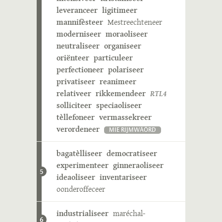
leveranceer
ligitimeer
mannifèsteer
Mestreechteneer
moderniseer
moraoliseer
neutraliseer
organiseer
oriënteer
particuleer
perfectioneer
polariseer
privatiseer
reanimeer
relativeer
rikkemendeer
RTL4
solliciteer
speciaoliseer
tèllefoneer
vermassekreer
verordeneer
MIE RIJMWÄÖRD
bagatèlliseer
democratiseer
experimenteer
ginneraoliseer
5
ideaoliseer
inventariseer
oonderoffeceer
industrialiseer
maréchal-
6