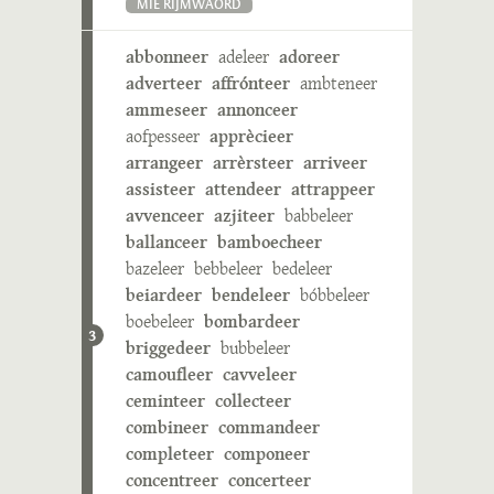
MIE RIJMWÄÖRD
abbonneer
adeleer
adoreer
adverteer
affrónteer
ambteneer
ammeseer
annonceer
aofpesseer
apprècieer
arrangeer
arrèrsteer
arriveer
assisteer
attendeer
attrappeer
avvenceer
azjiteer
babbeleer
ballanceer
bamboecheer
bazeleer
bebbeleer
bedeleer
beiardeer
bendeleer
bóbbeleer
boebeleer
bombardeer
3
briggedeer
bubbeleer
camoufleer
cavveleer
ceminteer
collecteer
combineer
commandeer
completeer
componeer
concentreer
concerteer