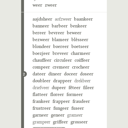
weer
zweer
aajdsheer
aofzweer
baankeer
banneer
barbeer
benkeer
bereer
bevreer
beweer
bezweer
blameer
blèsseer
blondeer
boereer
boetseer
boezjeer
breveer
charmeer
chauffeer
circuleer
coiffeer
compeer
cremeer
crocheer
dateer
dineer
doceer
doseer
2
doubleer
drappeer
drekbeer
driefveer
dupeer
fêteer
fileer
flatteer
floreer
formeer
frankeer
frappeer
fraudeer
frustreer
fungeer
fuseer
garneer
geneer
grameer
grampeer
griffeer
grosseer