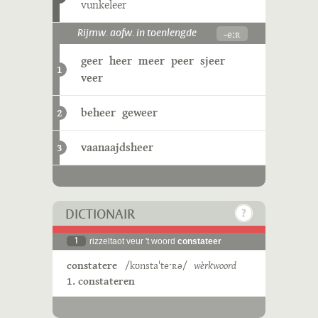
vunkeleer
-eːʀ
Rijmw. aofw. in toenlengde
geer
heer
meer
peer
sjeer
1
veer
beheer
geweer
2
vaanaajdsheer
3
DICTIONAIR
1
rizzeltaot veur 't woord
constateer
constatere
/kʊnstaˈteˑʀə/
wèrkwoord
1. constateren