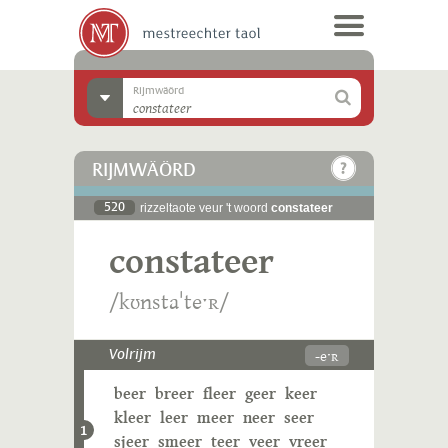
Rijmwäörd
RIJMWÄÖRD
520
rizzeltaote veur 't woord
constateer
constateer
/kʊnstaˈteˑʀ/
-eˑʀ
Volrijm
beer
breer
fleer
geer
keer
kleer
leer
meer
neer
seer
1
sjeer
smeer
teer
veer
vreer