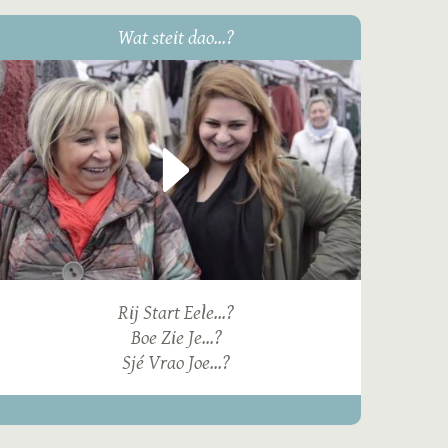
Wat steit dao...?
Rij Start Eele...?
Boe Zie Je...?
Sjé Vrao Joe...?