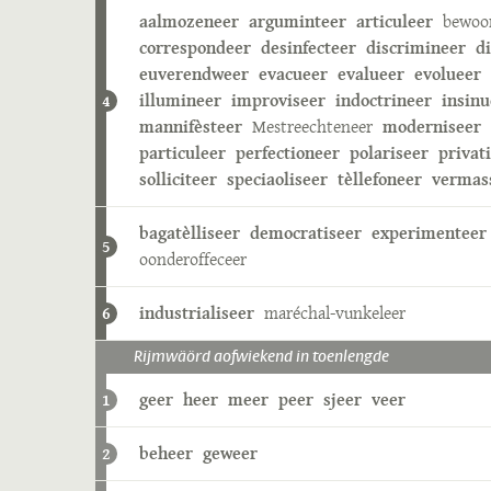
aalmozeneer
arguminteer
articuleer
bewoo
correspondeer
desinfecteer
discrimineer
d
euverendweer
evacueer
evalueer
evolueer
illumineer
improviseer
indoctrineer
insinu
4
mannifèsteer
Mestreechteneer
moderniseer
particuleer
perfectioneer
polariseer
privat
solliciteer
speciaoliseer
tèllefoneer
vermas
bagatèlliseer
democratiseer
experimenteer
5
oonderoffeceer
industrialiseer
maréchal-vunkeleer
6
Rijmwäörd aofwiekend in toenlengde
geer
heer
meer
peer
sjeer
veer
1
beheer
geweer
2