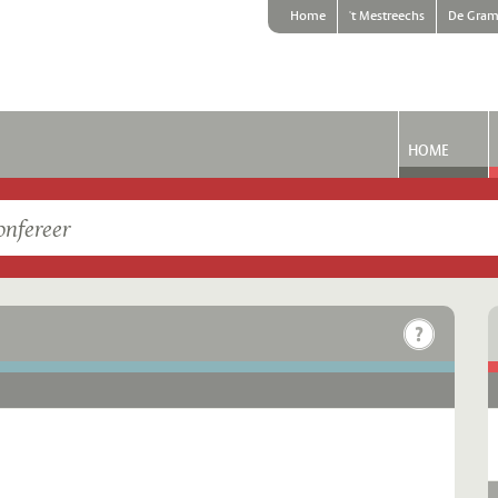
Home
't Mestreechs
De Gram
HOME