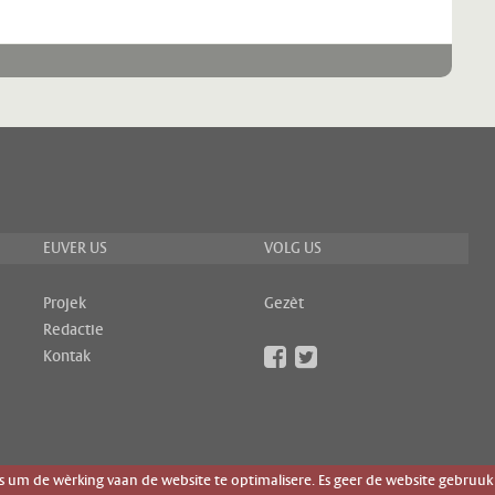
EUVER US
VOLG US
Projek
Gezèt
Redactie
Kontak
um de wèrking vaan de website te optimalisere. Es geer de website gebruuk 