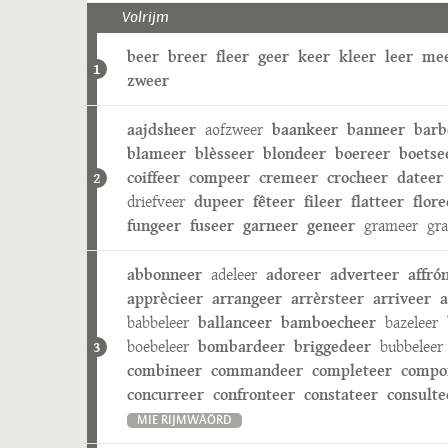
Volrijm
beer
breer
fleer
geer
keer
kleer
leer
me
1
zweer
aajdsheer
aofzweer
baankeer
banneer
barb
blameer
blèsseer
blondeer
boereer
boetse
coiffeer
compeer
cremeer
crocheer
dateer
2
driefveer
dupeer
fêteer
fileer
flatteer
flore
fungeer
fuseer
garneer
geneer
grameer
gr
abbonneer
adeleer
adoreer
adverteer
affró
apprècieer
arrangeer
arrèrsteer
arriveer
a
babbeleer
ballanceer
bamboecheer
bazeleer
boebeleer
bombardeer
briggedeer
bubbeleer
3
combineer
commandeer
completeer
compo
concurreer
confronteer
constateer
consulte
MIE RIJMWÄÖRD