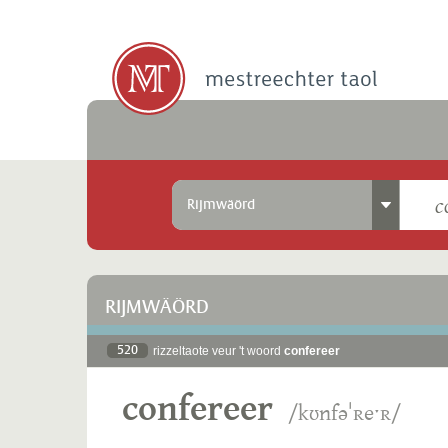
Rijmwäörd
RIJMWÄÖRD
520
rizzeltaote veur 't woord
confereer
confereer
/kʊnfəˈʀeˑʀ/