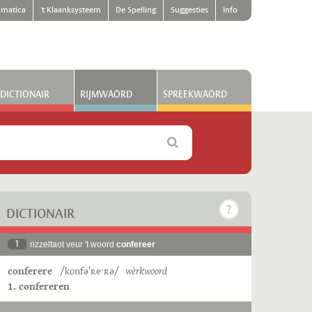
matica
't Klaanksysteem
De Spelling
Suggesties
Info
DICTIONAIR
RIJMWÄÖRD
SPREEKWÄÖRD
DICTIONAIR
1
rizzeltaot veur 't woord
confereer
conferere
/kʊnfəˈʀeˑʀə/
wèrkwoord
1. confereren