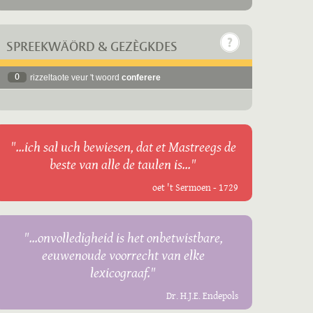
SPREEKWÄÖRD & GEZÈGKDES
0
rizzeltaote veur 't woord
conferere
"...ich sal uch bewiesen, dat et Mastreegs de
beste van alle de taulen is..."
oet 't Sermoen - 1729
"...onvolledigheid is het onbetwistbare,
eeuwenoude voorrecht van elke
lexicograaf."
Dr. H.J.E. Endepols