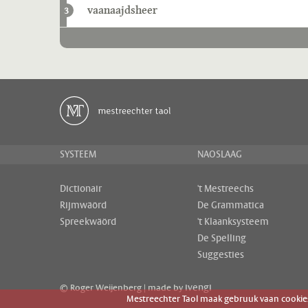
vaanaajdsheer
3
SYSTEEM
NAOSLAAG
Dictionair
't Mestreechs
Rijmwäörd
De Grammatica
Spreekwäörd
't Klaanksysteem
De Spelling
Suggesties
ivengi
© Roger Weijenberg | made by
Mestreechter Taol maak gebruuk vaan cookies 