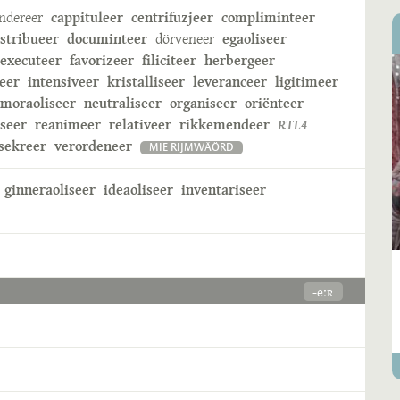
ndereer
cappituleer
centrifuzjeer
compliminteer
istribueer
documinteer
dörveneer
egaoliseer
executeer
favorizeer
filiciteer
herbergeer
eer
intensiveer
kristalliseer
leveranceer
ligitimeer
moraoliseer
neutraliseer
organiseer
oriënteer
iseer
reanimeer
relativeer
rikkemendeer
RTL4
sekreer
verordeneer
MIE RIJMWÄÖRD
ginneraoliseer
ideaoliseer
inventariseer
-eːʀ