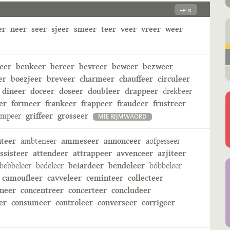
-eˑʀ
er
neer
seer
sjeer
smeer
teer
veer
vreer
weer
eer
benkeer
bereer
bevreer
beweer
bezweer
er
boezjeer
breveer
charmeer
chauffeer
circuleer
dineer
doceer
doseer
doubleer
drappeer
drekbeer
er
formeer
frankeer
frappeer
fraudeer
frustreer
ampeer
griffeer
grosseer
MIE RIJMWÄÖRD
nteer
ambteneer
ammeseer
annonceer
aofpesseer
ssisteer
attendeer
attrappeer
avvenceer
azjiteer
bebbeleer
bedeleer
beiardeer
bendeleer
bóbbeleer
camoufleer
cavveleer
ceminteer
collecteer
neer
concentreer
concerteer
concludeer
er
consumeer
controleer
converseer
corrigeer