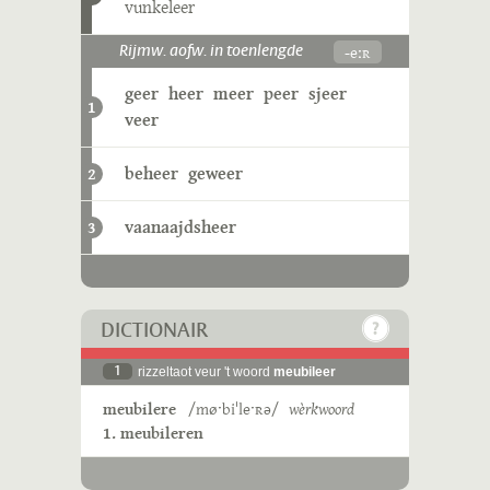
vunkeleer
-eːʀ
Rijmw. aofw. in toenlengde
geer
heer
meer
peer
sjeer
1
veer
beheer
geweer
2
vaanaajdsheer
3
DICTIONAIR
1
rizzeltaot veur 't woord
meubileer
meubilere
/møˑbiˈleˑʀə/
wèrkwoord
1. meubileren