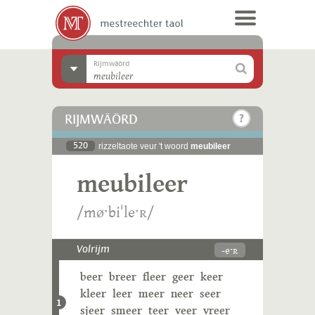
Rijmwäörd
RIJMWÄÖRD
520
rizzeltaote veur 't woord
meubileer
meubileer
/møˑbiˈleˑʀ/
-eˑʀ
Volrijm
beer
breer
fleer
geer
keer
kleer
leer
meer
neer
seer
1
sjeer
smeer
teer
veer
vreer