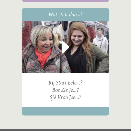
Wat steit dao...?
Rij Start Eele...?
Boe Zie Je...?
Sjé Vrao Joe...?