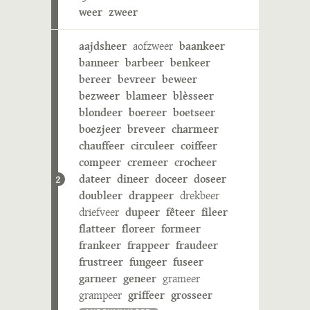
weer
zweer
aajdsheer
aofzweer
baankeer
banneer
barbeer
benkeer
bereer
bevreer
beweer
bezweer
blameer
blèsseer
blondeer
boereer
boetseer
boezjeer
breveer
charmeer
chauffeer
circuleer
coiffeer
compeer
cremeer
crocheer
dateer
dineer
doceer
doseer
2
doubleer
drappeer
drekbeer
driefveer
dupeer
fêteer
fileer
flatteer
floreer
formeer
frankeer
frappeer
fraudeer
frustreer
fungeer
fuseer
garneer
geneer
grameer
grampeer
griffeer
grosseer