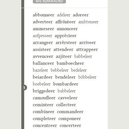
MIE RIJMWÄÖRD
abbonneer
adeleer
adoreer
adverteer
affrónteer
ambteneer
ammeseer
annonceer
aofpesseer
apprècieer
arrangeer
arrèrsteer
arriveer
assisteer
attendeer
attrappeer
avvenceer
azjiteer
babbeleer
ballanceer
bamboecheer
bazeleer
bebbeleer
bedeleer
beiardeer
bendeleer
bóbbeleer
boebeleer
bombardeer
3
briggedeer
bubbeleer
camoufleer
cavveleer
ceminteer
collecteer
combineer
commandeer
completeer
componeer
concentreer
concerteer