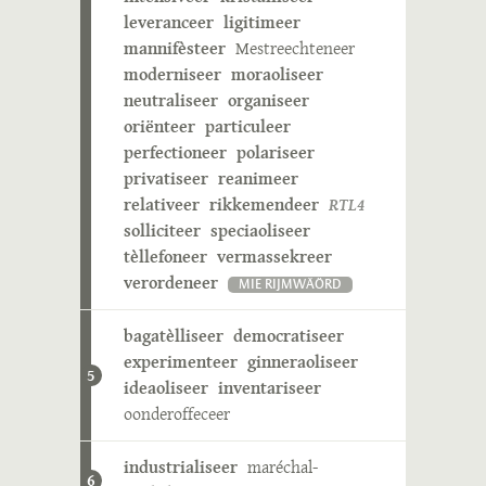
leveranceer
ligitimeer
mannifèsteer
Mestreechteneer
moderniseer
moraoliseer
neutraliseer
organiseer
oriënteer
particuleer
perfectioneer
polariseer
privatiseer
reanimeer
relativeer
rikkemendeer
RTL4
solliciteer
speciaoliseer
tèllefoneer
vermassekreer
verordeneer
MIE RIJMWÄÖRD
bagatèlliseer
democratiseer
experimenteer
ginneraoliseer
5
ideaoliseer
inventariseer
oonderoffeceer
industrialiseer
maréchal-
6