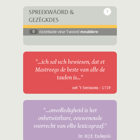
SPREEKWÄÖRD &
GEZÈGKDES
0
rizzeltaote veur 't woord
meubilere
"...ich sal uch bewiesen, dat et
Mastreegs de beste van alle de
taulen is..."
oet 't Sermoen - 1729
"...onvolledigheid is het
onbetwistbare, eeuwenoude
voorrecht van elke lexicograaf."
Dr. H.J.E. Endepols