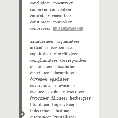
concludeer
concurreer
confereer
confronteer
constateer
consulteer
consumeer
controleer
converseer
MIE RIJMWÄÖRD
aalmozeneer
arguminteer
articuleer
bewoondereer
cappituleer
centrifuzjeer
compliminteer
correspondeer
desinfecteer
discrimineer
distribueer
documinteer
dörveneer
egaoliseer
euverendweer
evacueer
evalueer
evolueer
executeer
favorizeer
filiciteer
herbergeer
illumineer
improviseer
indoctrineer
insinueer
4
intensiveer
kristalliseer