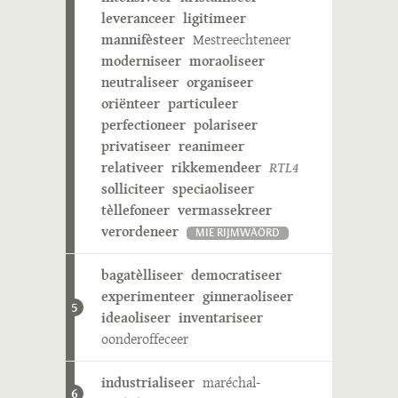
leveranceer
ligitimeer
mannifèsteer
Mestreechteneer
moderniseer
moraoliseer
neutraliseer
organiseer
oriënteer
particuleer
perfectioneer
polariseer
privatiseer
reanimeer
relativeer
rikkemendeer
RTL4
solliciteer
speciaoliseer
tèllefoneer
vermassekreer
verordeneer
MIE RIJMWÄÖRD
bagatèlliseer
democratiseer
experimenteer
ginneraoliseer
5
ideaoliseer
inventariseer
oonderoffeceer
industrialiseer
maréchal-
6