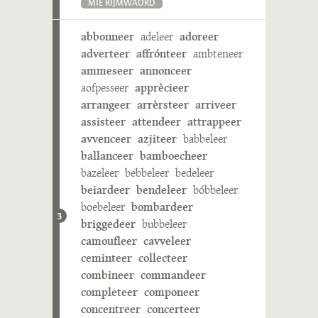
MIE RIJMWÄÖRD
abbonneer
adeleer
adoreer
adverteer
affrónteer
ambteneer
ammeseer
annonceer
aofpesseer
apprècieer
arrangeer
arrèrsteer
arriveer
assisteer
attendeer
attrappeer
avvenceer
azjiteer
babbeleer
ballanceer
bamboecheer
bazeleer
bebbeleer
bedeleer
beiardeer
bendeleer
bóbbeleer
boebeleer
bombardeer
3
briggedeer
bubbeleer
camoufleer
cavveleer
ceminteer
collecteer
combineer
commandeer
completeer
componeer
concentreer
concerteer