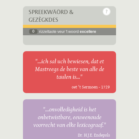
SPREEKWÄÖRD &
GEZÈGKDES
0
rizzeltaote veur 't woord
excellere
"...ich sal uch bewiesen, dat et
Mastreegs de beste van alle de
taulen is..."
oet 't Sermoen - 1729
"...onvolledigheid is het
onbetwistbare, eeuwenoude
voorrecht van elke lexicograaf."
Dr. H.J.E. Endepols