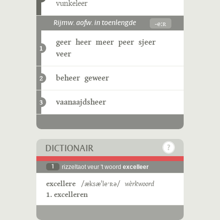
vunkeleer
-eːʀ
Rijmw. aofw. in toenlengde
geer
heer
meer
peer
sjeer
1
veer
beheer
geweer
2
vaanaajdsheer
3
DICTIONAIR
1
rizzeltaot veur 't woord
excelleer
excellere
/æksæˈleˑʀə/
wèrkwoord
1. excelleren