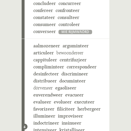
concludeer
concurreer
confereer
confronteer
constateer
consulteer
consumeer
controleer
converseer
MIE RIJMWÄÖRD
aalmozeneer
arguminteer
articuleer
bewoondereer
cappituleer
centrifuzjeer
compliminteer
correspondeer
desinfecteer
discrimineer
distribueer
documinteer
dörveneer
egaoliseer
euverendweer
evacueer
evalueer
evolueer
executeer
favorizeer
filiciteer
herbergeer
illumineer
improviseer
indoctrineer
insinueer
4
intensiveer
kristalliseer