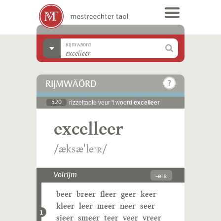
Rijmwäörd
RIJMWÄÖRD
520
rizzeltaote veur 't woord
excelleer
excelleer
/æksæˈleˑʀ/
-eˑʀ
Volrijm
beer
breer
fleer
geer
keer
kleer
leer
meer
neer
seer
1
sjeer
smeer
teer
veer
vreer