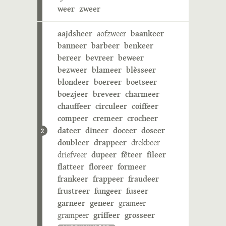
weer
zweer
aajdsheer
aofzweer
baankeer
banneer
barbeer
benkeer
bereer
bevreer
beweer
bezweer
blameer
blèsseer
blondeer
boereer
boetseer
boezjeer
breveer
charmeer
chauffeer
circuleer
coiffeer
compeer
cremeer
crocheer
dateer
dineer
doceer
doseer
2
doubleer
drappeer
drekbeer
driefveer
dupeer
fêteer
fileer
flatteer
floreer
formeer
frankeer
frappeer
fraudeer
frustreer
fungeer
fuseer
garneer
geneer
grameer
grampeer
griffeer
grosseer