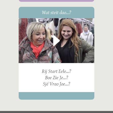
Wat steit dao...?
Rij Start Eele...?
Boe Zie Je...?
Sjé Vrao Joe...?