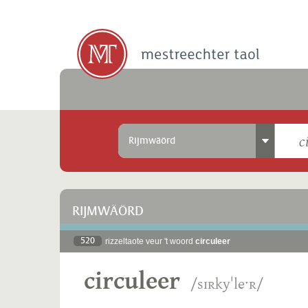
Rijmwäörd
RIJMWÄÖRD
520
rizzeltaote veur 't woord
circuleer
circuleer
/sɪʀkyˈleˑʀ/