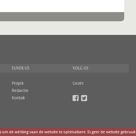
EUVER US
VOLG US
Projek
Gezèt
Redactie
Kontak
um de wèrking vaan de website te optimalisere. Es geer de website gebruuk 