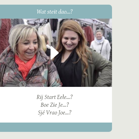
Wat steit dao...?
Rij Start Eele...?
Boe Zie Je...?
Sjé Vrao Joe...?