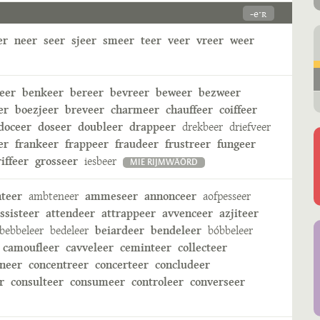
-eˑʀ
er
neer
seer
sjeer
smeer
teer
veer
vreer
weer
eer
benkeer
bereer
bevreer
beweer
bezweer
er
boezjeer
breveer
charmeer
chauffeer
coiffeer
doceer
doseer
doubleer
drappeer
drekbeer
driefveer
er
frankeer
frappeer
fraudeer
frustreer
fungeer
riffeer
grosseer
iesbeer
MIE RIJMWÄÖRD
nteer
ambteneer
ammeseer
annonceer
aofpesseer
ssisteer
attendeer
attrappeer
avvenceer
azjiteer
bebbeleer
bedeleer
beiardeer
bendeleer
bóbbeleer
camoufleer
cavveleer
ceminteer
collecteer
neer
concentreer
concerteer
concludeer
r
consulteer
consumeer
controleer
converseer