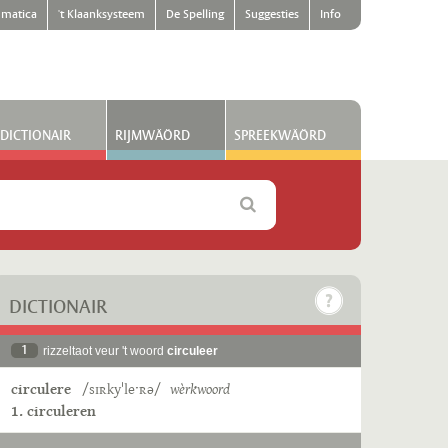
matica
't Klaanksysteem
De Spelling
Suggesties
Info
DICTIONAIR
RIJMWÄÖRD
SPREEKWÄÖRD
DICTIONAIR
1
rizzeltaot veur 't woord
circuleer
circulere
/sɪʀkyˈleˑʀə/
wèrkwoord
1. circuleren