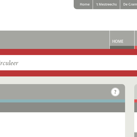
Home
't Mestreechs
De Gram
HOME