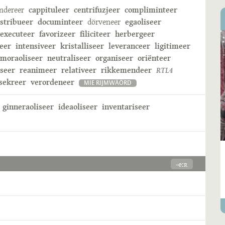
ndereer
cappituleer
centrifuzjeer
compliminteer
istribueer
documinteer
dörveneer
egaoliseer
executeer
favorizeer
filiciteer
herbergeer
eer
intensiveer
kristalliseer
leveranceer
ligitimeer
moraoliseer
neutraliseer
organiseer
oriënteer
iseer
reanimeer
relativeer
rikkemendeer
RTL4
sekreer
verordeneer
MIE RIJMWÄÖRD
ginneraoliseer
ideaoliseer
inventariseer
-eːʀ