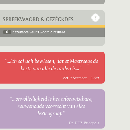
SPREEKWÄÖRD & GEZÈGKDES
0
rizzeltaote veur 't woord
circulere
"...ich sal uch bewiesen, dat et Mastreegs de
beste van alle de taulen is..."
oet 't Sermoen - 1729
"...onvolledigheid is het onbetwistbare,
eeuwenoude voorrecht van elke
lexicograaf."
Dr. H.J.E. Endepols