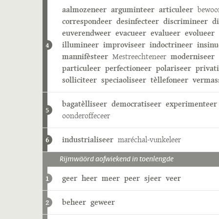
aalmozeneer
arguminteer
articuleer
bewoo
correspondeer
desinfecteer
discrimineer
d
euverendweer
evacueer
evalueer
evolueer
illumineer
improviseer
indoctrineer
insinu
4
mannifèsteer
Mestreechteneer
moderniseer
particuleer
perfectioneer
polariseer
privat
solliciteer
speciaoliseer
tèllefoneer
vermas
bagatèlliseer
democratiseer
experimenteer
5
oonderoffeceer
industrialiseer
maréchal-vunkeleer
6
Rijmwäörd aofwiekend in toenlengde
geer
heer
meer
peer
sjeer
veer
1
beheer
geweer
2