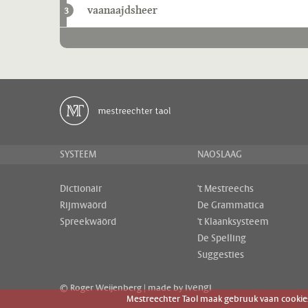
vaanaajdsheer
3
SYSTEEM
NAOSLAAG
Dictionair
't Mestreechs
Rijmwäörd
De Grammatica
Spreekwäörd
't Klaanksysteem
De Spelling
Suggesties
ivengi
© Roger Weijenberg | made by
Mestreechter Taol maak gebruuk vaan cookies 