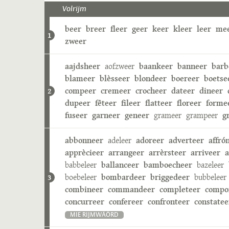
Volrijm
beer
breer
fleer
geer
keer
kleer
leer
me
1
zweer
aajdsheer
aofzweer
baankeer
banneer
barb
blameer
blèsseer
blondeer
boereer
boetse
compeer
cremeer
crocheer
dateer
dineer
2
dupeer
fêteer
fileer
flatteer
floreer
forme
fuseer
garneer
geneer
grameer
grampeer
g
abbonneer
adeleer
adoreer
adverteer
affró
apprècieer
arrangeer
arrèrsteer
arriveer
a
babbeleer
ballanceer
bamboecheer
bazeleer
boebeleer
bombardeer
briggedeer
bubbeleer
3
combineer
commandeer
completeer
compo
concurreer
confereer
confronteer
constatee
MIE RIJMWÄÖRD