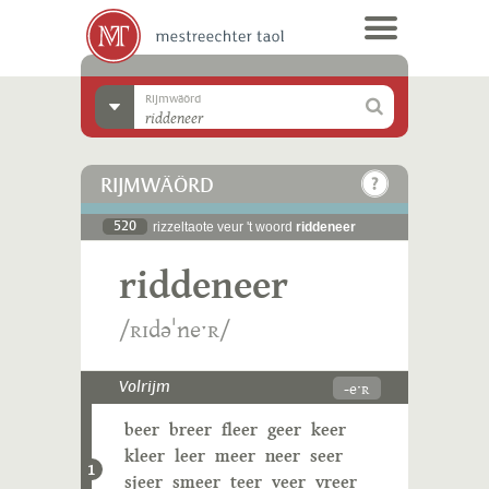
Rijmwäörd
RIJMWÄÖRD
520
rizzeltaote veur 't woord
riddeneer
riddeneer
/ʀɪdəˈneˑʀ/
-eˑʀ
Volrijm
beer
breer
fleer
geer
keer
kleer
leer
meer
neer
seer
1
sjeer
smeer
teer
veer
vreer