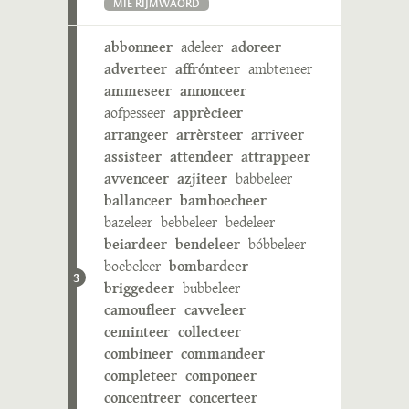
MIE RIJMWÄÖRD
abbonneer
adeleer
adoreer
adverteer
affrónteer
ambteneer
ammeseer
annonceer
aofpesseer
apprècieer
arrangeer
arrèrsteer
arriveer
assisteer
attendeer
attrappeer
avvenceer
azjiteer
babbeleer
ballanceer
bamboecheer
bazeleer
bebbeleer
bedeleer
beiardeer
bendeleer
bóbbeleer
boebeleer
bombardeer
3
briggedeer
bubbeleer
camoufleer
cavveleer
ceminteer
collecteer
combineer
commandeer
completeer
componeer
concentreer
concerteer