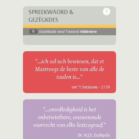
SPREEKWÄÖRD &
GEZÈGKDES
0
rizzeltaote veur 't woord
riddenere
"...ich sal uch bewiesen, dat et
Mastreegs de beste van alle de
taulen is..."
oet 't Sermoen - 1729
"...onvolledigheid is het
onbetwistbare, eeuwenoude
voorrecht van elke lexicograaf."
Dr. H.J.E. Endepols