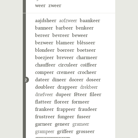
weer
zweer
aajdsheer
aofzweer
baankeer
banneer
barbeer
benkeer
bereer
bevreer
beweer
bezweer
blameer
blèsseer
blondeer
boereer
boetseer
boezjeer
breveer
charmeer
chauffeer
circuleer
coiffeer
compeer
cremeer
crocheer
dateer
dineer
doceer
doseer
2
doubleer
drappeer
drekbeer
driefveer
dupeer
fêteer
fileer
flatteer
floreer
formeer
frankeer
frappeer
fraudeer
frustreer
fungeer
fuseer
garneer
geneer
grameer
grampeer
griffeer
grosseer