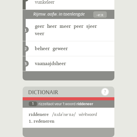
vunkeleer
-eːʀ
Rijmw. aofw. in toenlengde
geer
heer
meer
peer
sjeer
1
veer
beheer
geweer
2
vaanaajdsheer
3
DICTIONAIR
1
rizzeltaot veur 't woord
riddeneer
riddenere
/ʀɪdəˈneˑʀə/
wèrkwoord
1. redeneren