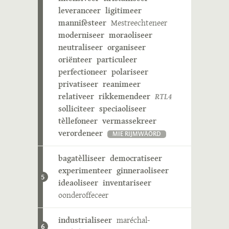
leveranceer
ligitimeer
mannifèsteer
Mestreechteneer
moderniseer
moraoliseer
neutraliseer
organiseer
oriënteer
particuleer
perfectioneer
polariseer
privatiseer
reanimeer
relativeer
rikkemendeer
RTL4
solliciteer
speciaoliseer
tèllefoneer
vermassekreer
verordeneer
MIE RIJMWÄÖRD
bagatèlliseer
democratiseer
experimenteer
ginneraoliseer
5
ideaoliseer
inventariseer
oonderoffeceer
industrialiseer
maréchal-
6