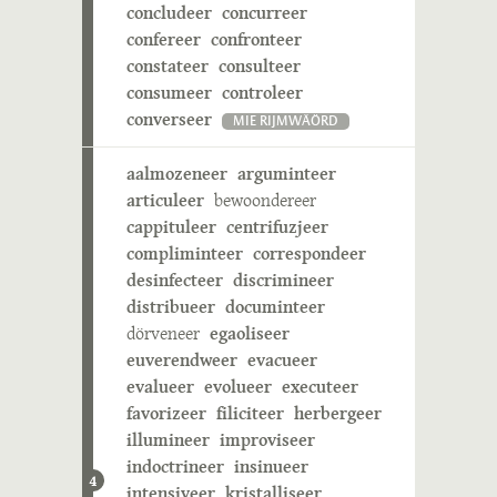
concludeer
concurreer
confereer
confronteer
constateer
consulteer
consumeer
controleer
converseer
MIE RIJMWÄÖRD
aalmozeneer
arguminteer
articuleer
bewoondereer
cappituleer
centrifuzjeer
compliminteer
correspondeer
desinfecteer
discrimineer
distribueer
documinteer
dörveneer
egaoliseer
euverendweer
evacueer
evalueer
evolueer
executeer
favorizeer
filiciteer
herbergeer
illumineer
improviseer
indoctrineer
insinueer
4
intensiveer
kristalliseer