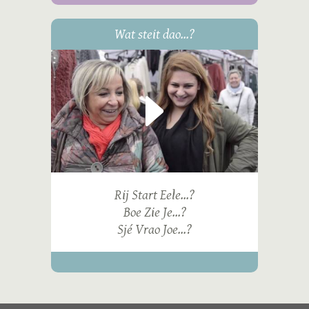
Wat steit dao...?
Rij Start Eele...?
Boe Zie Je...?
Sjé Vrao Joe...?