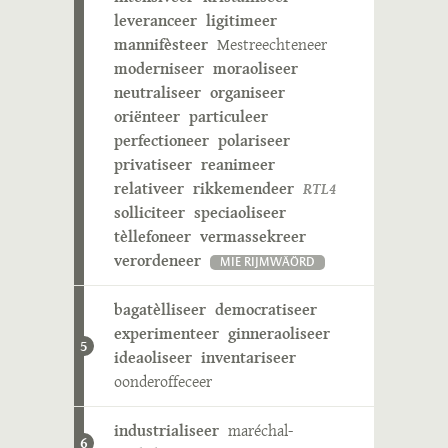
leveranceer
ligitimeer
mannifèsteer
Mestreechteneer
moderniseer
moraoliseer
neutraliseer
organiseer
oriënteer
particuleer
perfectioneer
polariseer
privatiseer
reanimeer
relativeer
rikkemendeer
RTL4
solliciteer
speciaoliseer
tèllefoneer
vermassekreer
verordeneer
MIE RIJMWÄÖRD
bagatèlliseer
democratiseer
experimenteer
ginneraoliseer
5
ideaoliseer
inventariseer
oonderoffeceer
industrialiseer
maréchal-
6