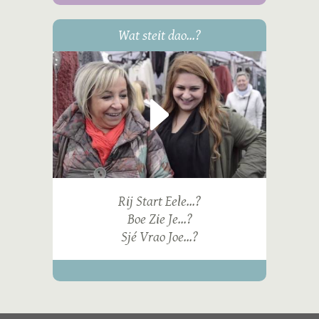
Wat steit dao...?
Rij Start Eele...?
Boe Zie Je...?
Sjé Vrao Joe...?