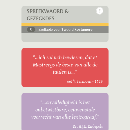
SPREEKWÄÖRD &
GEZÈGKDES
0
rizzeltaote veur 't woord
kostumere
"...ich sal uch bewiesen, dat et
Mastreegs de beste van alle de
taulen is..."
oet 't Sermoen - 1729
"...onvolledigheid is het
onbetwistbare, eeuwenoude
voorrecht van elke lexicograaf."
Dr. H.J.E. Endepols