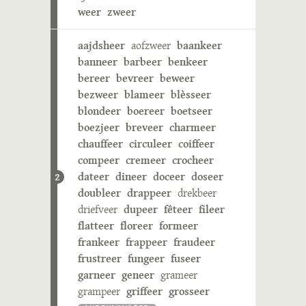
weer
zweer
aajdsheer
aofzweer
baankeer
banneer
barbeer
benkeer
bereer
bevreer
beweer
bezweer
blameer
blèsseer
blondeer
boereer
boetseer
boezjeer
breveer
charmeer
chauffeer
circuleer
coiffeer
compeer
cremeer
crocheer
dateer
dineer
doceer
doseer
2
doubleer
drappeer
drekbeer
driefveer
dupeer
fêteer
fileer
flatteer
floreer
formeer
frankeer
frappeer
fraudeer
frustreer
fungeer
fuseer
garneer
geneer
grameer
grampeer
griffeer
grosseer