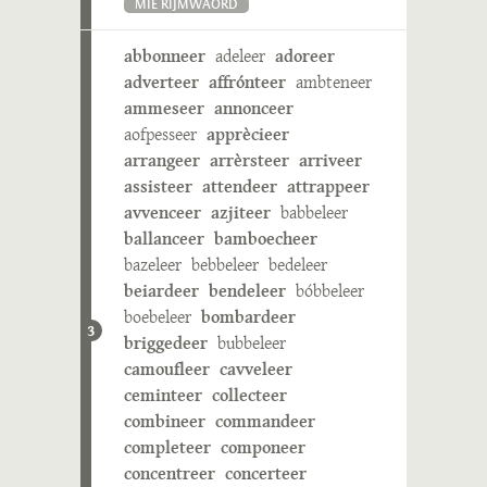
MIE RIJMWÄÖRD
abbonneer
adeleer
adoreer
adverteer
affrónteer
ambteneer
ammeseer
annonceer
aofpesseer
apprècieer
arrangeer
arrèrsteer
arriveer
assisteer
attendeer
attrappeer
avvenceer
azjiteer
babbeleer
ballanceer
bamboecheer
bazeleer
bebbeleer
bedeleer
beiardeer
bendeleer
bóbbeleer
boebeleer
bombardeer
3
briggedeer
bubbeleer
camoufleer
cavveleer
ceminteer
collecteer
combineer
commandeer
completeer
componeer
concentreer
concerteer