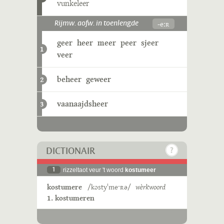
vunkeleer
-eːʀ
Rijmw. aofw. in toenlengde
geer
heer
meer
peer
sjeer
1
veer
beheer
geweer
2
vaanaajdsheer
3
DICTIONAIR
1
rizzeltaot veur 't woord
kostumeer
kostumere
/kɔstyˈmeˑʀə/
wèrkwoord
1. kostumeren