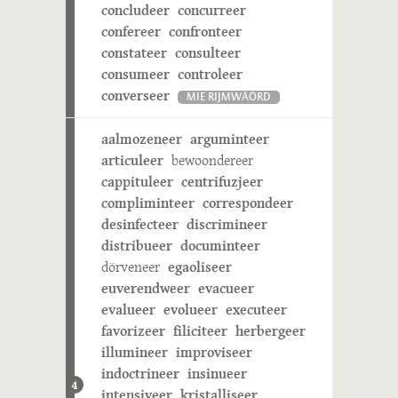
concludeer
concurreer
confereer
confronteer
constateer
consulteer
consumeer
controleer
converseer
MIE RIJMWÄÖRD
aalmozeneer
arguminteer
articuleer
bewoondereer
cappituleer
centrifuzjeer
compliminteer
correspondeer
desinfecteer
discrimineer
distribueer
documinteer
dörveneer
egaoliseer
euverendweer
evacueer
evalueer
evolueer
executeer
favorizeer
filiciteer
herbergeer
illumineer
improviseer
indoctrineer
insinueer
4
intensiveer
kristalliseer