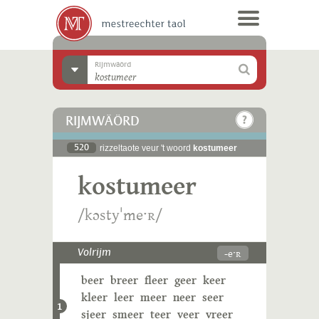
Rijmwäörd
RIJMWÄÖRD
520
rizzeltaote veur 't woord
kostumeer
kostumeer
/kɔstyˈmeˑʀ/
-eˑʀ
Volrijm
beer
breer
fleer
geer
keer
kleer
leer
meer
neer
seer
1
sjeer
smeer
teer
veer
vreer