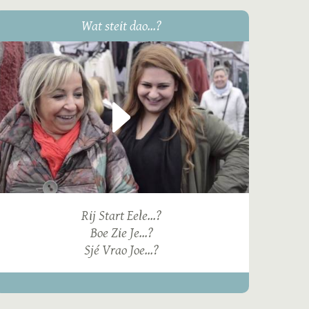
Wat steit dao...?
Rij Start Eele...?
Boe Zie Je...?
Sjé Vrao Joe...?