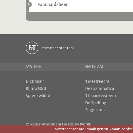
vaanaajdsheer
3
SYSTEEM
NAOSLAAG
Dictionair
't Mestreechs
Rijmwäörd
De Grammatica
Spreekwäörd
't Klaanksysteem
De Spelling
Suggesties
ivengi
© Roger Weijenberg | made by
Mestreechter Taol maak gebruuk vaan cookies 