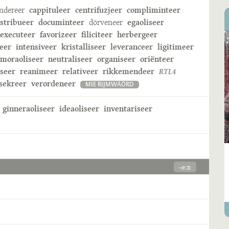
ndereer
cappituleer
centrifuzjeer
compliminteer
istribueer
documinteer
dörveneer
egaoliseer
executeer
favorizeer
filiciteer
herbergeer
eer
intensiveer
kristalliseer
leveranceer
ligitimeer
moraoliseer
neutraliseer
organiseer
oriënteer
iseer
reanimeer
relativeer
rikkemendeer
RTL4
sekreer
verordeneer
MIE RIJMWÄÖRD
ginneraoliseer
ideaoliseer
inventariseer
-eːʀ