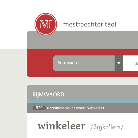
Rijmwäörd
RIJMWÄÖRD
520
rizzeltaote veur 't woord
winkeleer
winkeleer
/βɪŋkəˈleˑʀ/