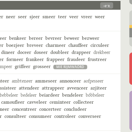
-eˑʀ
er
neer
seer
sjeer
smeer
teer
veer
vreer
weer
eer
benkeer
bereer
bevreer
beweer
bezweer
er
boezjeer
breveer
charmeer
chauffeer
circuleer
dineer
doceer
doseer
doubleer
drappeer
drekbeer
er
formeer
frankeer
frappeer
fraudeer
frustreer
ampeer
griffeer
grosseer
MIE RIJMWÄÖRD
nteer
ambteneer
ammeseer
annonceer
aofpesseer
ssisteer
attendeer
attrappeer
avvenceer
azjiteer
bebbeleer
bedeleer
beiardeer
bendeleer
bóbbeleer
camoufleer
cavveleer
ceminteer
collecteer
neer
concentreer
concerteer
concludeer
r
consulteer
consumeer
controleer
converseer