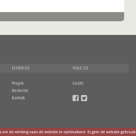
EUVER US
VOLG US
Projek
Gezèt
Redactie
Kontak
um de wèrking vaan de website te optimalisere. Es geer de website gebruuk 