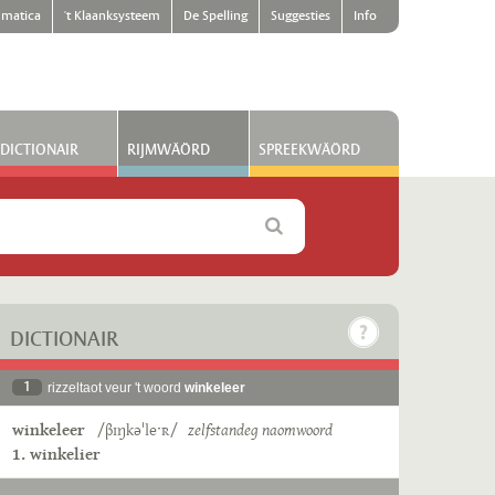
matica
't Klaanksysteem
De Spelling
Suggesties
Info
DICTIONAIR
RIJMWÄÖRD
SPREEKWÄÖRD
DICTIONAIR
1
rizzeltaot veur 't woord
winkeleer
winkeleer
/βɪŋkəˈleˑʀ/
zelfstandeg naomwoord
1. winkelier