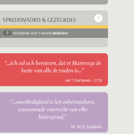
SPREEKWÄÖRD & GEZÈGKDES
0
rizzeltaote veur 't woord
winkeleer
"...ich sal uch bewiesen, dat et Mastreegs de
beste van alle de taulen is..."
oet 't Sermoen - 1729
"...onvolledigheid is het onbetwistbare,
eeuwenoude voorrecht van elke
lexicograaf."
Dr. H.J.E. Endepols