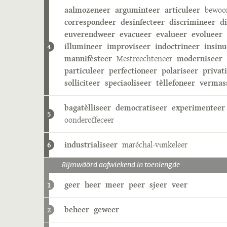
aalmozeneer
arguminteer
articuleer
bewoo
correspondeer
desinfecteer
discrimineer
d
euverendweer
evacueer
evalueer
evolueer
illumineer
improviseer
indoctrineer
insinu
4
mannifèsteer
Mestreechteneer
moderniseer
particuleer
perfectioneer
polariseer
privat
solliciteer
speciaoliseer
tèllefoneer
vermas
bagatèlliseer
democratiseer
experimenteer
5
oonderoffeceer
industrialiseer
maréchal-vunkeleer
6
Rijmwäörd aofwiekend in toenlengde
geer
heer
meer
peer
sjeer
veer
1
beheer
geweer
2