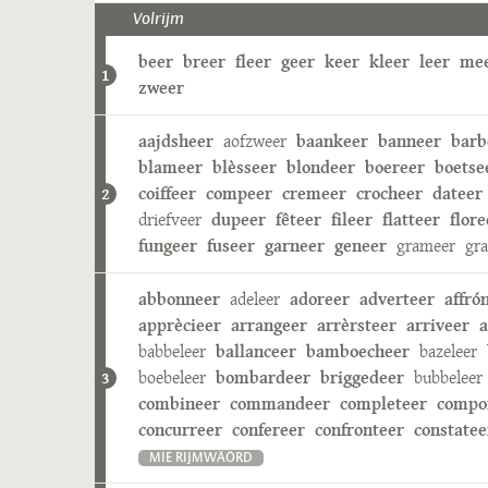
Volrijm
beer
breer
fleer
geer
keer
kleer
leer
me
1
zweer
aajdsheer
aofzweer
baankeer
banneer
barb
blameer
blèsseer
blondeer
boereer
boetse
coiffeer
compeer
cremeer
crocheer
dateer
2
driefveer
dupeer
fêteer
fileer
flatteer
flore
fungeer
fuseer
garneer
geneer
grameer
gr
abbonneer
adeleer
adoreer
adverteer
affró
apprècieer
arrangeer
arrèrsteer
arriveer
a
babbeleer
ballanceer
bamboecheer
bazeleer
boebeleer
bombardeer
briggedeer
bubbeleer
3
combineer
commandeer
completeer
compo
concurreer
confereer
confronteer
constatee
MIE RIJMWÄÖRD