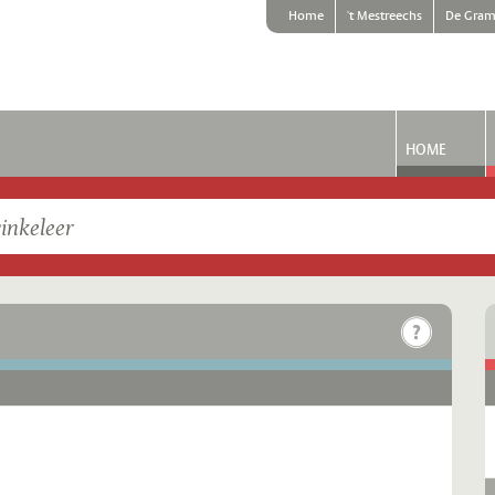
Home
't Mestreechs
De Gram
HOME