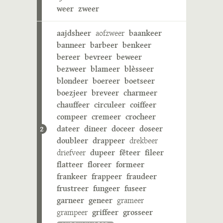
weer
zweer
aajdsheer
aofzweer
baankeer
banneer
barbeer
benkeer
bereer
bevreer
beweer
bezweer
blameer
blèsseer
blondeer
boereer
boetseer
boezjeer
breveer
charmeer
chauffeer
circuleer
coiffeer
compeer
cremeer
crocheer
dateer
dineer
doceer
doseer
2
doubleer
drappeer
drekbeer
driefveer
dupeer
fêteer
fileer
flatteer
floreer
formeer
frankeer
frappeer
fraudeer
frustreer
fungeer
fuseer
garneer
geneer
grameer
grampeer
griffeer
grosseer