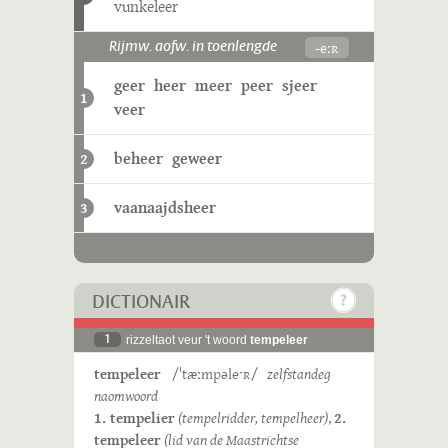
vunkeleer
-eːʀ
Rijmw. aofw. in toenlengde
geer
heer
meer
peer
sjeer
1
veer
beheer
geweer
2
vaanaajdsheer
3
DICTIONAIR
1
rizzeltaot veur 't woord
tempeleer
tempeleer
/ˈtæːmpəleˑʀ/
zelfstandeg
naomwoord
1. tempelier
(tempelridder, tempelheer)
,
2.
tempeleer
(lid van de Maastrichtse