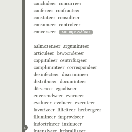
concludeer
concurreer
confereer
confronteer
constateer
consulteer
consumeer
controleer
converseer
MIE RIJMWÄÖRD
aalmozeneer
arguminteer
articuleer
bewoondereer
cappituleer
centrifuzjeer
compliminteer
correspondeer
desinfecteer
discrimineer
distribueer
documinteer
dörveneer
egaoliseer
euverendweer
evacueer
evalueer
evolueer
executeer
favorizeer
filiciteer
herbergeer
illumineer
improviseer
indoctrineer
insinueer
4
intensiveer
kristalliseer