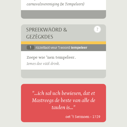
carnavalsvereniging De Tempeleers)
SPREEKWÄÖRD &
GEZÈGKDES
1
rizzeltaot veur 't woord
tempeleer
Zoepe wie 'nen tempeleer.
Iemes dee väöl drink.
"...ich sal uch bewiesen, dat et
Mastreegs de beste van alle de
taulen is..."
oet 't Sermoen - 1729