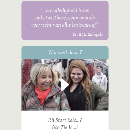
"...onvolledigheid is het
onbetwistbare, eeuwenoude
voorrecht van elke lexicograaf."
Dr. H.J.E. Endepols
Wat steit dao...?
Rij Start Eele...?
Boe Zie Je...?