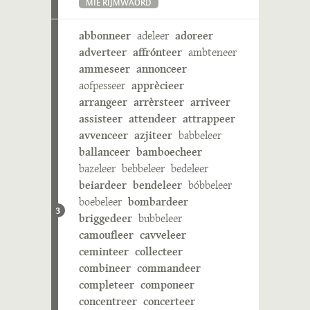
MIE RIJMWÄÖRD
abbonneer
adeleer
adoreer
adverteer
affrónteer
ambteneer
ammeseer
annonceer
aofpesseer
apprècieer
arrangeer
arrèrsteer
arriveer
assisteer
attendeer
attrappeer
avvenceer
azjiteer
babbeleer
ballanceer
bamboecheer
bazeleer
bebbeleer
bedeleer
beiardeer
bendeleer
bóbbeleer
boebeleer
bombardeer
3
briggedeer
bubbeleer
camoufleer
cavveleer
ceminteer
collecteer
combineer
commandeer
completeer
componeer
concentreer
concerteer