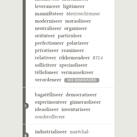
leveranceer
ligitimeer
mannifèsteer
Mestreechteneer
moderniseer
moraoliseer
neutraliseer
organiseer
oriënteer
particuleer
perfectioneer
polariseer
privatiseer
reanimeer
relativeer
rikkemendeer
RTL4
solliciteer
speciaoliseer
tèllefoneer
vermassekreer
verordeneer
MIE RIJMWÄÖRD
bagatèlliseer
democratiseer
experimenteer
ginneraoliseer
5
ideaoliseer
inventariseer
oonderoffeceer
industrialiseer
maréchal-
6