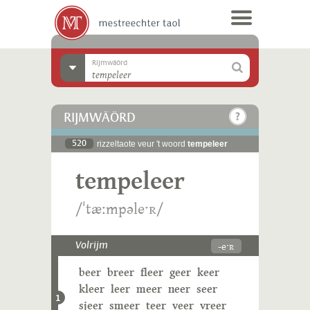
Rijmwäörd
RIJMWÄÖRD
520
rizzeltaote veur 't woord
tempeleer
tempeleer
/ˈtæːmpəleˑʀ/
-eˑʀ
Volrijm
beer
breer
fleer
geer
keer
kleer
leer
meer
neer
seer
1
sjeer
smeer
teer
veer
vreer