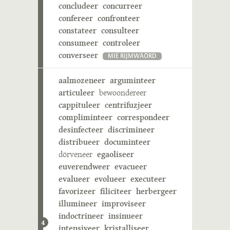
concludeer
concurreer
confereer
confronteer
constateer
consulteer
consumeer
controleer
converseer
MIE RIJMWÄÖRD
aalmozeneer
arguminteer
articuleer
bewoondereer
cappituleer
centrifuzjeer
compliminteer
correspondeer
desinfecteer
discrimineer
distribueer
documinteer
dörveneer
egaoliseer
euverendweer
evacueer
evalueer
evolueer
executeer
favorizeer
filiciteer
herbergeer
illumineer
improviseer
indoctrineer
insinueer
4
intensiveer
kristalliseer