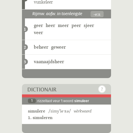
vunkeleer
-eːʀ
Rijmw. aofw. in toenlengde
geer
heer
meer
peer
sjeer
1
veer
beheer
geweer
2
vaanaajdsheer
3
DICTIONAIR
1
rizzeltaot veur 't woord
simuleer
simulere
/simyˈleˑʀə/
wèrkwoord
1. simuleren