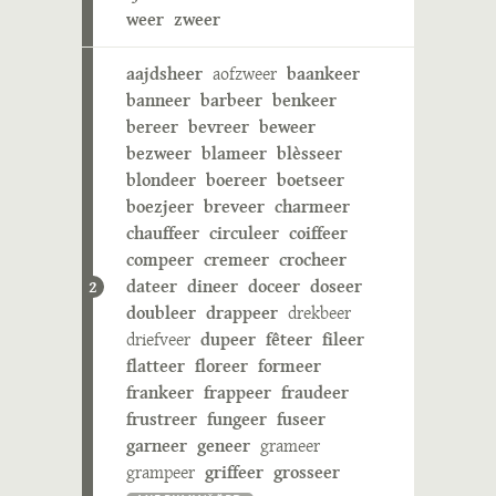
weer
zweer
aajdsheer
aofzweer
baankeer
banneer
barbeer
benkeer
bereer
bevreer
beweer
bezweer
blameer
blèsseer
blondeer
boereer
boetseer
boezjeer
breveer
charmeer
chauffeer
circuleer
coiffeer
compeer
cremeer
crocheer
dateer
dineer
doceer
doseer
2
doubleer
drappeer
drekbeer
driefveer
dupeer
fêteer
fileer
flatteer
floreer
formeer
frankeer
frappeer
fraudeer
frustreer
fungeer
fuseer
garneer
geneer
grameer
grampeer
griffeer
grosseer