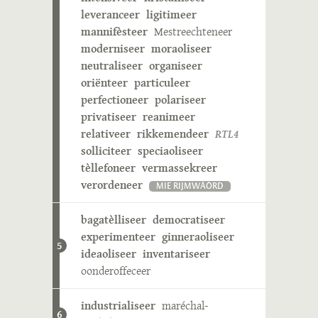
leveranceer
ligitimeer
mannifèsteer
Mestreechteneer
moderniseer
moraoliseer
neutraliseer
organiseer
oriënteer
particuleer
perfectioneer
polariseer
privatiseer
reanimeer
relativeer
rikkemendeer
RTL4
solliciteer
speciaoliseer
tèllefoneer
vermassekreer
verordeneer
MIE RIJMWÄÖRD
bagatèlliseer
democratiseer
experimenteer
ginneraoliseer
5
ideaoliseer
inventariseer
oonderoffeceer
industrialiseer
maréchal-
6