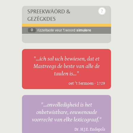
SPREEKWÄÖRD &
GEZÈGKDES
0
rizzeltaote veur 't woord
simulere
"...ich sal uch bewiesen, dat et
Mastreegs de beste van alle de
taulen is..."
oet 't Sermoen - 1729
"...onvolledigheid is het
onbetwistbare, eeuwenoude
voorrecht van elke lexicograaf."
Dr. H.J.E. Endepols