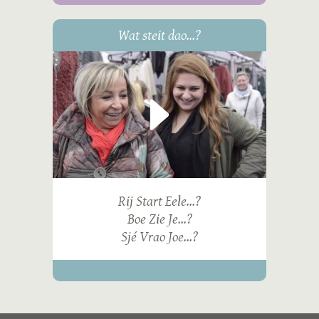
Wat steit dao...?
Rij Start Eele...?
Boe Zie Je...?
Sjé Vrao Joe...?