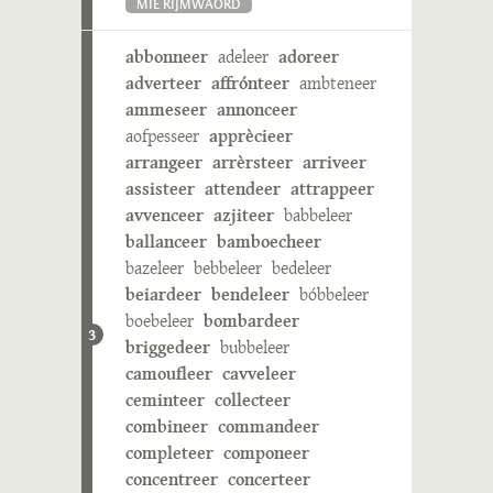
MIE RIJMWÄÖRD
abbonneer
adeleer
adoreer
adverteer
affrónteer
ambteneer
ammeseer
annonceer
aofpesseer
apprècieer
arrangeer
arrèrsteer
arriveer
assisteer
attendeer
attrappeer
avvenceer
azjiteer
babbeleer
ballanceer
bamboecheer
bazeleer
bebbeleer
bedeleer
beiardeer
bendeleer
bóbbeleer
boebeleer
bombardeer
3
briggedeer
bubbeleer
camoufleer
cavveleer
ceminteer
collecteer
combineer
commandeer
completeer
componeer
concentreer
concerteer