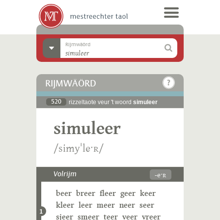
Rijmwäörd
RIJMWÄÖRD
520
rizzeltaote veur 't woord
simuleer
simuleer
/simyˈleˑʀ/
-eˑʀ
Volrijm
beer
breer
fleer
geer
keer
kleer
leer
meer
neer
seer
1
sjeer
smeer
teer
veer
vreer