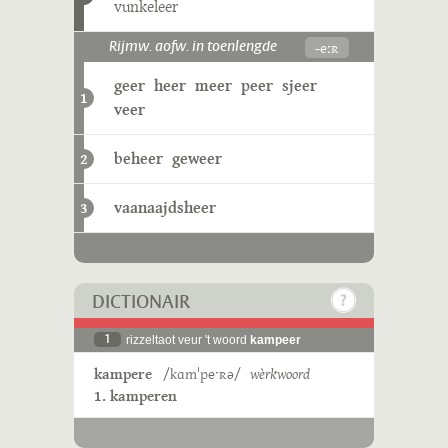
vunkeleer
-eːʀ
Rijmw. aofw. in toenlengde
geer
heer
meer
peer
sjeer
1
veer
beheer
geweer
2
vaanaajdsheer
3
DICTIONAIR
1
rizzeltaot veur 't woord
kampeer
kampere
/kɑmˈpeˑʀə/
wèrkwoord
1. kamperen