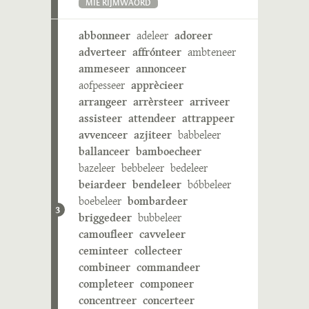
MIE RIJMWÄÖRD
abbonneer
adeleer
adoreer
adverteer
affrónteer
ambteneer
ammeseer
annonceer
aofpesseer
apprècieer
arrangeer
arrèrsteer
arriveer
assisteer
attendeer
attrappeer
avvenceer
azjiteer
babbeleer
ballanceer
bamboecheer
bazeleer
bebbeleer
bedeleer
beiardeer
bendeleer
bóbbeleer
boebeleer
bombardeer
3
briggedeer
bubbeleer
camoufleer
cavveleer
ceminteer
collecteer
combineer
commandeer
completeer
componeer
concentreer
concerteer