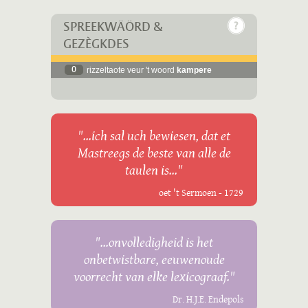
SPREEKWÄÖRD &
GEZÈGKDES
0
rizzeltaote veur 't woord
kampere
"...ich sal uch bewiesen, dat et
Mastreegs de beste van alle de
taulen is..."
oet 't Sermoen - 1729
"...onvolledigheid is het
onbetwistbare, eeuwenoude
voorrecht van elke lexicograaf."
Dr. H.J.E. Endepols