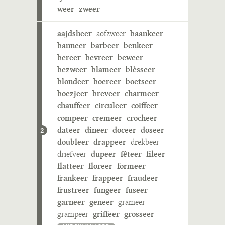
weer
zweer
aajdsheer
aofzweer
baankeer
banneer
barbeer
benkeer
bereer
bevreer
beweer
bezweer
blameer
blèsseer
blondeer
boereer
boetseer
boezjeer
breveer
charmeer
chauffeer
circuleer
coiffeer
compeer
cremeer
crocheer
dateer
dineer
doceer
doseer
2
doubleer
drappeer
drekbeer
driefveer
dupeer
fêteer
fileer
flatteer
floreer
formeer
frankeer
frappeer
fraudeer
frustreer
fungeer
fuseer
garneer
geneer
grameer
grampeer
griffeer
grosseer