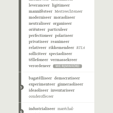
leveranceer
ligitimeer
mannifèsteer
Mestreechteneer
moderniseer
moraoliseer
neutraliseer
organiseer
oriënteer
particuleer
perfectioneer
polariseer
privatiseer
reanimeer
relativeer
rikkemendeer
RTL4
solliciteer
speciaoliseer
tèllefoneer
vermassekreer
verordeneer
MIE RIJMWÄÖRD
bagatèlliseer
democratiseer
experimenteer
ginneraoliseer
5
ideaoliseer
inventariseer
oonderoffeceer
industrialiseer
maréchal-
6