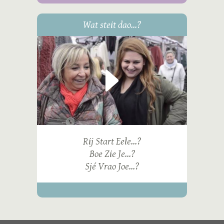
Wat steit dao...?
Rij Start Eele...?
Boe Zie Je...?
Sjé Vrao Joe...?