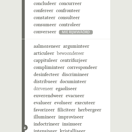
concludeer
concurreer
confereer
confronteer
constateer
consulteer
consumeer
controleer
converseer
MIE RIJMWÄÖRD
aalmozeneer
arguminteer
articuleer
bewoondereer
cappituleer
centrifuzjeer
compliminteer
correspondeer
desinfecteer
discrimineer
distribueer
documinteer
dörveneer
egaoliseer
euverendweer
evacueer
evalueer
evolueer
executeer
favorizeer
filiciteer
herbergeer
illumineer
improviseer
indoctrineer
insinueer
4
intensiveer
kristalliseer