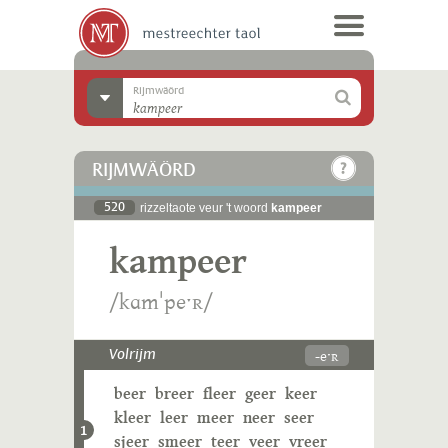
Rijmwäörd
RIJMWÄÖRD
520
rizzeltaote veur 't woord
kampeer
kampeer
/kɑmˈpeˑʀ/
-eˑʀ
Volrijm
beer
breer
fleer
geer
keer
kleer
leer
meer
neer
seer
1
sjeer
smeer
teer
veer
vreer