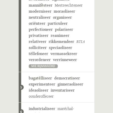
mannifèsteer
Mestreechteneer
moderniseer
moraoliseer
neutraliseer
organiseer
oriënteer
particuleer
perfectioneer
polariseer
privatiseer
reanimeer
relativeer
rikkemendeer
RTL4
solliciteer
speciaoliseer
tèllefoneer
vermassekreer
verordeneer
verrinneweer
MIE RIJMWÄÖRD
bagatèlliseer
democratiseer
experimenteer
ginneraoliseer
5
ideaoliseer
inventariseer
oonderoffeceer
industrialiseer
maréchal-
6