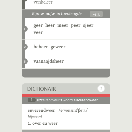
vunkeleer
-eːʀ
Rijmw. aofw. in toenlengde
geer
heer
meer
peer
sjeer
1
veer
beheer
geweer
2
vaanaajdsheer
3
DICTIONAIR
1
rizzeltaot veur 't woord
euverendweer
euverendweer
/øˑvəʀæntˈβeˑʀ/
bijwoord
1. over en weer