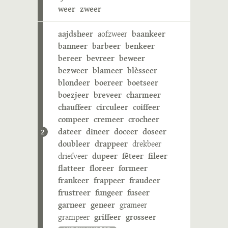
weer
zweer
aajdsheer
aofzweer
baankeer
banneer
barbeer
benkeer
bereer
bevreer
beweer
bezweer
blameer
blèsseer
blondeer
boereer
boetseer
boezjeer
breveer
charmeer
chauffeer
circuleer
coiffeer
compeer
cremeer
crocheer
dateer
dineer
doceer
doseer
2
doubleer
drappeer
drekbeer
driefveer
dupeer
fêteer
fileer
flatteer
floreer
formeer
frankeer
frappeer
fraudeer
frustreer
fungeer
fuseer
garneer
geneer
grameer
grampeer
griffeer
grosseer