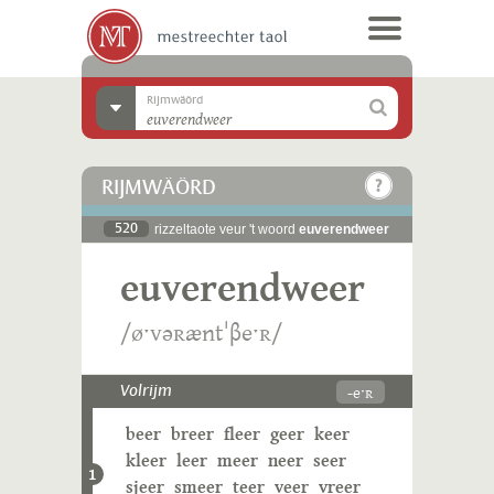
Rijmwäörd
RIJMWÄÖRD
520
rizzeltaote veur 't woord
euverendweer
euverendweer
/øˑvəʀæntˈβeˑʀ/
-eˑʀ
Volrijm
beer
breer
fleer
geer
keer
kleer
leer
meer
neer
seer
1
sjeer
smeer
teer
veer
vreer