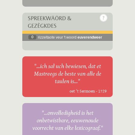
SPREEKWÄÖRD &
GEZÈGKDES
0
rizzeltaote veur 't woord
euverendweer
"...ich sal uch bewiesen, dat et
Mastreegs de beste van alle de
taulen is..."
oet 't Sermoen - 1729
"...onvolledigheid is het
onbetwistbare, eeuwenoude
voorrecht van elke lexicograaf."