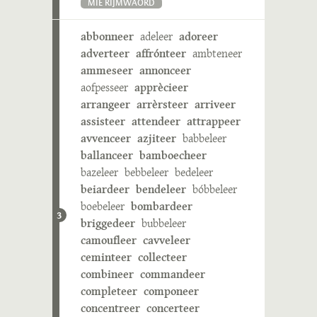
MIE RIJMWÄÖRD
abbonneer
adeleer
adoreer
adverteer
affrónteer
ambteneer
ammeseer
annonceer
aofpesseer
apprècieer
arrangeer
arrèrsteer
arriveer
assisteer
attendeer
attrappeer
avvenceer
azjiteer
babbeleer
ballanceer
bamboecheer
bazeleer
bebbeleer
bedeleer
beiardeer
bendeleer
bóbbeleer
boebeleer
bombardeer
3
briggedeer
bubbeleer
camoufleer
cavveleer
ceminteer
collecteer
combineer
commandeer
completeer
componeer
concentreer
concerteer