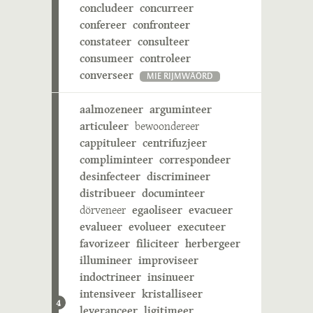
concludeer
concurreer
confereer
confronteer
constateer
consulteer
consumeer
controleer
converseer
MIE RIJMWÄÖRD
aalmozeneer
arguminteer
articuleer
bewoondereer
cappituleer
centrifuzjeer
compliminteer
correspondeer
desinfecteer
discrimineer
distribueer
documinteer
dörveneer
egaoliseer
evacueer
evalueer
evolueer
executeer
favorizeer
filiciteer
herbergeer
illumineer
improviseer
indoctrineer
insinueer
intensiveer
kristalliseer
4
leveranceer
ligitimeer