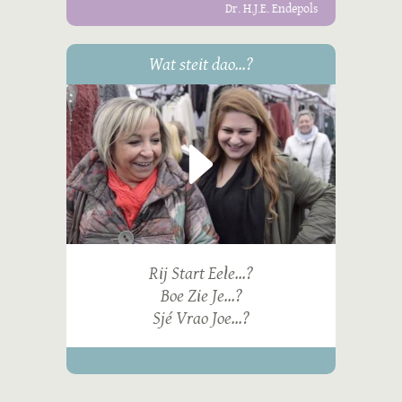
Dr. H.J.E. Endepols
Wat steit dao...?
Rij Start Eele...?
Boe Zie Je...?
Sjé Vrao Joe...?