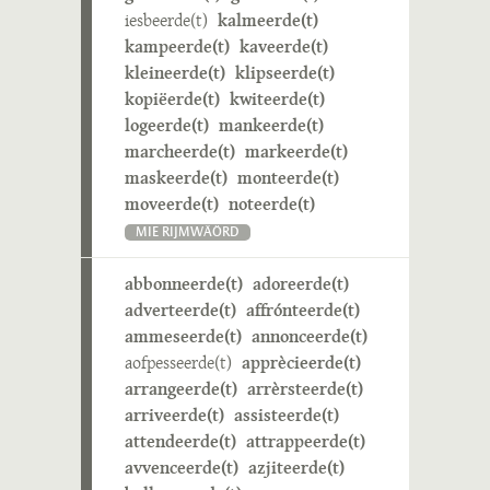
iesbeerde(t)
kalmeerde(t)
kampeerde(t)
kaveerde(t)
kleineerde(t)
klipseerde(t)
kopiëerde(t)
kwiteerde(t)
logeerde(t)
mankeerde(t)
marcheerde(t)
markeerde(t)
maskeerde(t)
monteerde(t)
moveerde(t)
noteerde(t)
MIE RIJMWÄÖRD
abbonneerde(t)
adoreerde(t)
adverteerde(t)
affrónteerde(t)
ammeseerde(t)
annonceerde(t)
aofpesseerde(t)
apprècieerde(t)
arrangeerde(t)
arrèrsteerde(t)
arriveerde(t)
assisteerde(t)
attendeerde(t)
attrappeerde(t)
avvenceerde(t)
azjiteerde(t)