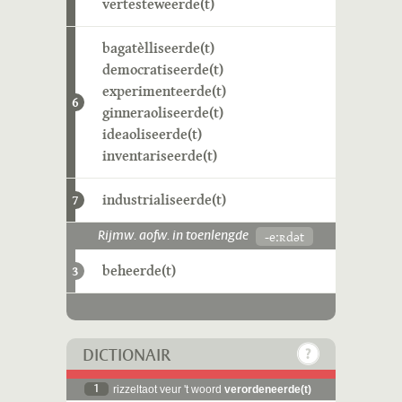
vertesteweerde(t)
bagatèlliseerde(t)
democratiseerde(t)
experimenteerde(t)
6
ginneraoliseerde(t)
ideaoliseerde(t)
inventariseerde(t)
industrialiseerde(t)
7
-eːʀdət
Rijmw. aofw. in toenlengde
beheerde(t)
3
DICTIONAIR
1
rizzeltaot veur 't woord
verordeneerde(t)