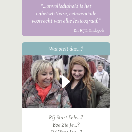
"...onvolledigheid is het
onbetwistbare, eeuwenoude
voorrecht van elke lexicograaf."
Dr. H.J.E. Endepols
Wat steit dao...?
Rij Start Eele...?
Boe Zie Je...?