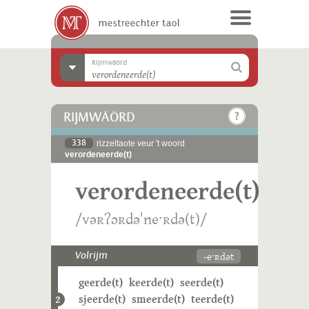
Rijmwäörd
RIJMWÄÖRD
338
rizzeltaote veur 't woord
verordeneerde(t)
verordeneerde(t)
/vəʀʔɔʀdəˈneˑʀdə(t)/
-eˑʀdət
Volrijm
geerde(t)
keerde(t)
seerde(t)
sjeerde(t)
smeerde(t)
teerde(t)
2