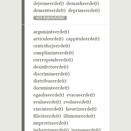
dejeuneerde(t)
demaskeerde(t)
dementeerde(t)
deprimeerde(t)
MIE RIJMWÄÖRD
arguminteerde(t)
articuleerde(t)
cappituleerde(t)
centrifuzjeerde(t)
compliminteerde(t)
correspondeerde(t)
desinfecteerde(t)
discrimineerde(t)
distribueerde(t)
documinteerde(t)
egaoliseerde(t)
evacueerde(t)
evalueerde(t)
evolueerde(t)
executeerde(t)
favorizeerde(t)
filiciteerde(t)
illumineerde(t)
improviseerde(t)
indoctrineerde(t)
insinueerde(t)