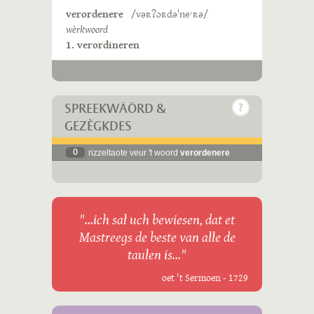
verordenere
/vəʀʔɔʀdəˈneˑʀə/
wèrkwoord
1. verordineren
SPREEKWÄÖRD &
GEZÈGKDES
0
rizzeltaote veur 't woord
verordenere
"...ich sal uch bewiesen, dat et
Mastreegs de beste van alle de
taulen is..."
oet 't Sermoen - 1729