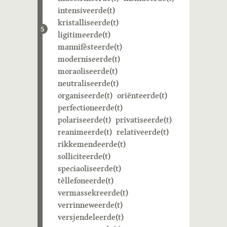
intensiveerde(t)
kristalliseerde(t)
5
ligitimeerde(t)
mannifèsteerde(t)
moderniseerde(t)
moraoliseerde(t)
neutraliseerde(t)
organiseerde(t)
oriënteerde(t)
perfectioneerde(t)
polariseerde(t)
privatiseerde(t)
reanimeerde(t)
relativeerde(t)
rikkemendeerde(t)
solliciteerde(t)
speciaoliseerde(t)
tèllefoneerde(t)
vermassekreerde(t)
verrinneweerde(t)
versjendeleerde(t)