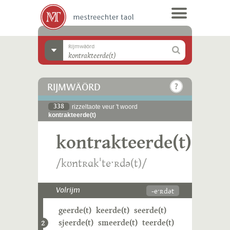
Rijmwäörd
RIJMWÄÖRD
338
rizzeltaote veur 't woord
kontrakteerde(t)
kontrakteerde(t)
/kʊntʀɑkˈteˑʀdə(t)/
-eˑʀdət
Volrijm
geerde(t)
keerde(t)
seerde(t)
sjeerde(t)
smeerde(t)
teerde(t)
2