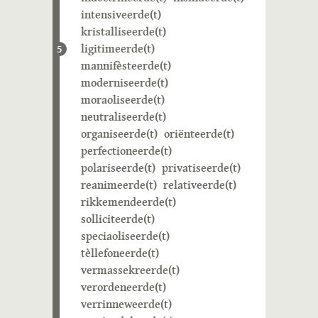
intensiveerde(t)
kristalliseerde(t)
ligitimeerde(t)
5
mannifèsteerde(t)
moderniseerde(t)
moraoliseerde(t)
neutraliseerde(t)
organiseerde(t)
oriënteerde(t)
perfectioneerde(t)
polariseerde(t)
privatiseerde(t)
reanimeerde(t)
relativeerde(t)
rikkemendeerde(t)
solliciteerde(t)
speciaoliseerde(t)
tèllefoneerde(t)
vermassekreerde(t)
verordeneerde(t)
verrinneweerde(t)