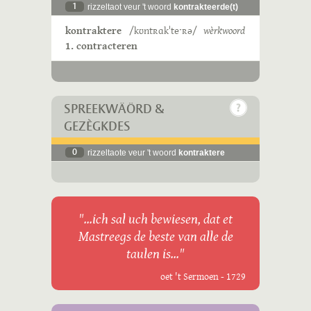
1
rizzeltaot veur 't woord
kontrakteerde(t)
kontraktere
/kʊntʀɑkˈteˑʀə/
wèrkwoord
1. contracteren
SPREEKWÄÖRD &
GEZÈGKDES
0
rizzeltaote veur 't woord
kontraktere
"...ich sal uch bewiesen, dat et
Mastreegs de beste van alle de
taulen is..."
oet 't Sermoen - 1729