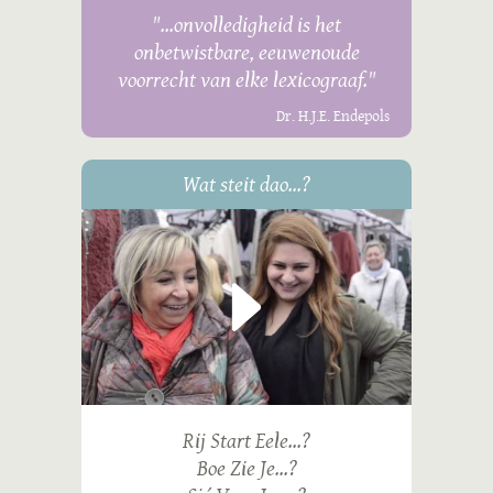
"...onvolledigheid is het
onbetwistbare, eeuwenoude
voorrecht van elke lexicograaf."
Dr. H.J.E. Endepols
Wat steit dao...?
Rij Start Eele...?
Boe Zie Je...?