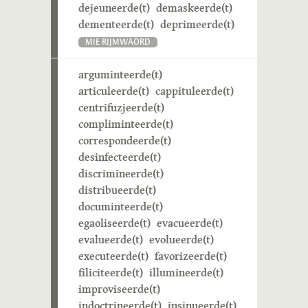
dejeuneerde(t)
demaskeerde(t)
dementeerde(t)
deprimeerde(t)
MIE RIJMWÄÖRD
arguminteerde(t)
articuleerde(t)
cappituleerde(t)
centrifuzjeerde(t)
compliminteerde(t)
correspondeerde(t)
desinfecteerde(t)
discrimineerde(t)
distribueerde(t)
documinteerde(t)
egaoliseerde(t)
evacueerde(t)
evalueerde(t)
evolueerde(t)
executeerde(t)
favorizeerde(t)
filiciteerde(t)
illumineerde(t)
improviseerde(t)
indoctrineerde(t)
insinueerde(t)