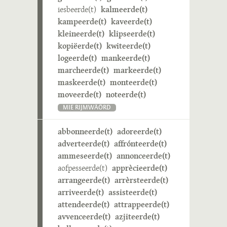
iesbeerde(t)
kalmeerde(t)
kampeerde(t)
kaveerde(t)
kleineerde(t)
klipseerde(t)
kopiëerde(t)
kwiteerde(t)
logeerde(t)
mankeerde(t)
marcheerde(t)
markeerde(t)
maskeerde(t)
monteerde(t)
moveerde(t)
noteerde(t)
MIE RIJMWÄÖRD
abbonneerde(t)
adoreerde(t)
adverteerde(t)
affrónteerde(t)
ammeseerde(t)
annonceerde(t)
aofpesseerde(t)
apprècieerde(t)
arrangeerde(t)
arrèrsteerde(t)
arriveerde(t)
assisteerde(t)
attendeerde(t)
attrappeerde(t)
avvenceerde(t)
azjiteerde(t)