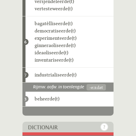
versjendeleerde(t)
vertesteweerde(t)
bagatèlliseerde(t)
democratiseerde(t)
experimenteerde(t)
6
ginneraoliseerde(t)
ideaoliseerde(t)
inventariseerde(t)
industrialiseerde(t)
7
-eːʀdət
Rijmw. aofw. in toenlengde
beheerde(t)
3
DICTIONAIR