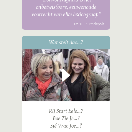
onbetwistbare, eeuwenoude
voorrecht van elke lexicograaf."
Dr. H.J.E. Endepols
Wat steit dao...?
Rij Start Eele...?
Boe Zie Je...?
Sjé Vrao Joe...?