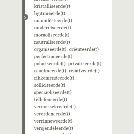
kristalliseerde(t)
ligitimeerde(t)
5
mannifèsteerde(t)
moderniseerde(t)
moraoliseerde(t)
neutraliseerde(t)
organiseerde(t)
oriënteerde(t)
perfectioneerde(t)
polariseerde(t)
privatiseerde(t)
reanimeerde(t)
relativeerde(t)
rikkemendeerde(t)
solliciteerde(t)
speciaoliseerde(t)
tèllefoneerde(t)
vermassekreerde(t)
verordeneerde(t)
verrinneweerde(t)
versjendeleerde(t)