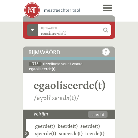
Rijmwäörd
RIJMWÄÖRD
338
rizzeltaote veur 't woord
egaoliseerde(t)
egaoliseerde(t)
/eɣɒliˈzeˑʀdə(t)/
-eˑʀdət
Volrijm
geerde(t)
keerde(t)
seerde(t)
sjeerde(t)
smeerde(t)
teerde(t)
2