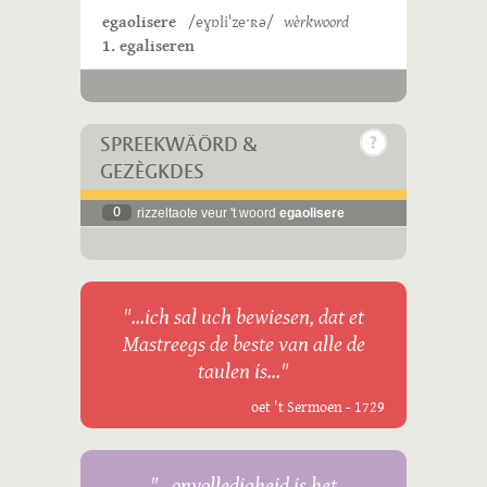
egaolisere
/eɣɒliˈzeˑʀə/
wèrkwoord
1. egaliseren
SPREEKWÄÖRD &
GEZÈGKDES
0
rizzeltaote veur 't woord
egaolisere
"...ich sal uch bewiesen, dat et
Mastreegs de beste van alle de
taulen is..."
oet 't Sermoen - 1729
"...onvolledigheid is het