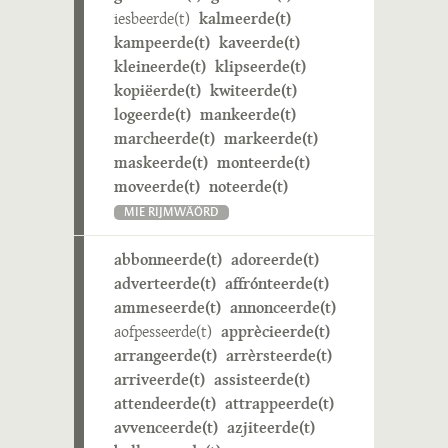
iesbeerde(t)
kalmeerde(t)
kampeerde(t)
kaveerde(t)
kleineerde(t)
klipseerde(t)
kopiëerde(t)
kwiteerde(t)
logeerde(t)
mankeerde(t)
marcheerde(t)
markeerde(t)
maskeerde(t)
monteerde(t)
moveerde(t)
noteerde(t)
MIE RIJMWÄÖRD
abbonneerde(t)
adoreerde(t)
adverteerde(t)
affrónteerde(t)
ammeseerde(t)
annonceerde(t)
aofpesseerde(t)
apprècieerde(t)
arrangeerde(t)
arrèrsteerde(t)
arriveerde(t)
assisteerde(t)
attendeerde(t)
attrappeerde(t)
avvenceerde(t)
azjiteerde(t)