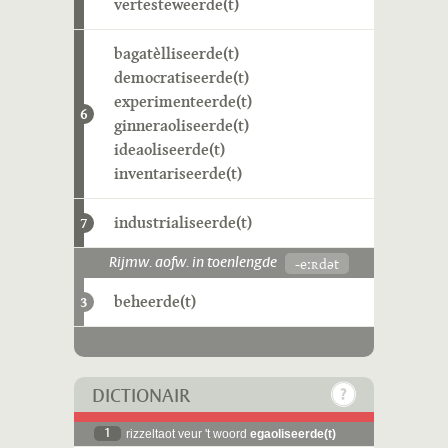
vertesteweerde(t)
bagatèlliseerde(t)
democratiseerde(t)
experimenteerde(t)
6
ginneraoliseerde(t)
ideaoliseerde(t)
inventariseerde(t)
industrialiseerde(t)
7
-eːʀdət
Rijmw. aofw. in toenlengde
beheerde(t)
3
DICTIONAIR
1
rizzeltaot veur 't woord
egaoliseerde(t)