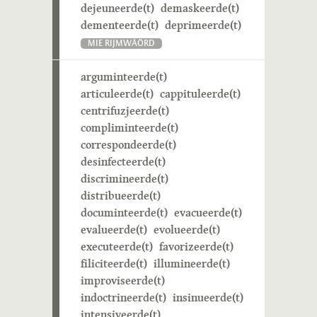
dejeuneerde(t)
demaskeerde(t)
dementeerde(t)
deprimeerde(t)
MIE RIJMWÄÖRD
arguminteerde(t)
articuleerde(t)
cappituleerde(t)
centrifuzjeerde(t)
compliminteerde(t)
correspondeerde(t)
desinfecteerde(t)
discrimineerde(t)
distribueerde(t)
documinteerde(t)
evacueerde(t)
evalueerde(t)
evolueerde(t)
executeerde(t)
favorizeerde(t)
filiciteerde(t)
illumineerde(t)
improviseerde(t)
indoctrineerde(t)
insinueerde(t)
intensiveerde(t)