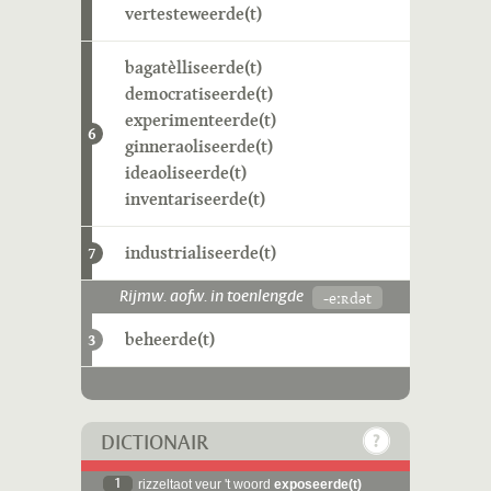
vertesteweerde(t)
bagatèlliseerde(t)
democratiseerde(t)
experimenteerde(t)
6
ginneraoliseerde(t)
ideaoliseerde(t)
inventariseerde(t)
industrialiseerde(t)
7
-eːʀdət
Rijmw. aofw. in toenlengde
beheerde(t)
3
DICTIONAIR
1
rizzeltaot veur 't woord
exposeerde(t)