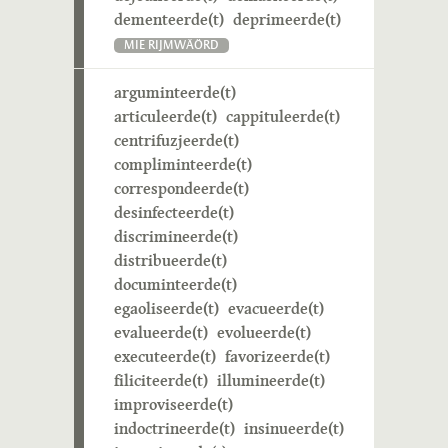
dementeerde(t)
deprimeerde(t)
MIE RIJMWÄÖRD
arguminteerde(t)
articuleerde(t)
cappituleerde(t)
centrifuzjeerde(t)
compliminteerde(t)
correspondeerde(t)
desinfecteerde(t)
discrimineerde(t)
distribueerde(t)
documinteerde(t)
egaoliseerde(t)
evacueerde(t)
evalueerde(t)
evolueerde(t)
executeerde(t)
favorizeerde(t)
filiciteerde(t)
illumineerde(t)
improviseerde(t)
indoctrineerde(t)
insinueerde(t)