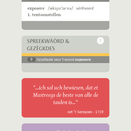
exposere
/ækspoˈzeˑʀə/
wèrkwoord
1. tentoonstellen
SPREEKWÄÖRD &
GEZÈGKDES
0
rizzeltaote veur 't woord
exposere
"...ich sal uch bewiesen, dat et
Mastreegs de beste van alle de
taulen is..."
oet 't Sermoen - 1729