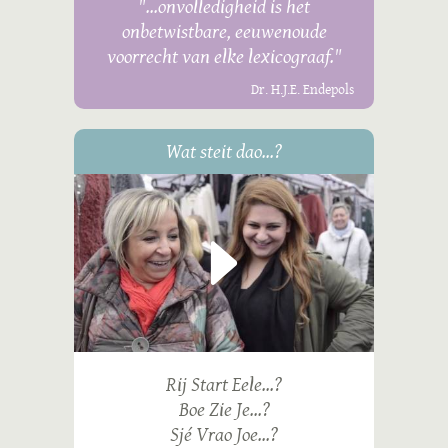
"...onvolledigheid is het
onbetwistbare, eeuwenoude
voorrecht van elke lexicograaf."
Dr. H.J.E. Endepols
Wat steit dao...?
Rij Start Eele...?
Boe Zie Je...?
Sjé Vrao Joe...?