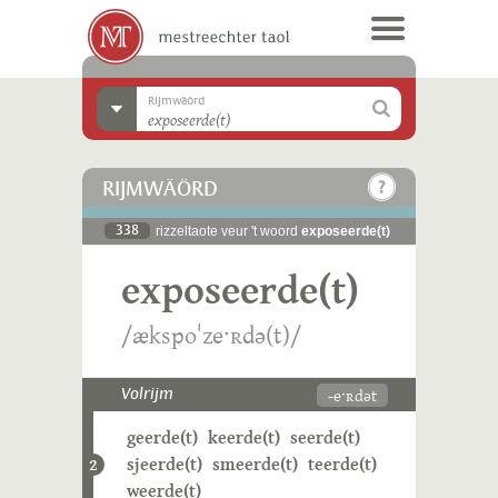
Rijmwäörd
RIJMWÄÖRD
338
rizzeltaote veur 't woord
exposeerde(t)
exposeerde(t)
/ækspoˈzeˑʀdə(t)/
-eˑʀdət
Volrijm
geerde(t)
keerde(t)
seerde(t)
sjeerde(t)
smeerde(t)
teerde(t)
2
weerde(t)