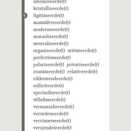
intensiveerde(t)
kristalliseerde(t)
ligitimeerde(t)
5
mannifèsteerde(t)
moderniseerde(t)
moraoliseerde(t)
neutraliseerde(t)
organiseerde(t)
oriënteerde(t)
perfectioneerde(t)
polariseerde(t)
privatiseerde(t)
reanimeerde(t)
relativeerde(t)
rikkemendeerde(t)
solliciteerde(t)
speciaoliseerde(t)
tèllefoneerde(t)
vermassekreerde(t)
verordeneerde(t)
verrinneweerde(t)
versjendeleerde(t)