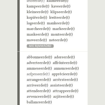
iesbeerde(t)
kalmeerde(t)
kampeerde(t)
kaveerde(t)
kleineerde(t)
klipseerde(t)
kopiëerde(t)
kwiteerde(t)
logeerde(t)
mankeerde(t)
marcheerde(t)
markeerde(t)
maskeerde(t)
monteerde(t)
moveerde(t)
noteerde(t)
MIE RIJMWÄÖRD
abbonneerde(t)
adoreerde(t)
adverteerde(t)
affrónteerde(t)
ammeseerde(t)
annonceerde(t)
aofpesseerde(t)
apprècieerde(t)
arrangeerde(t)
arrèrsteerde(t)
arriveerde(t)
assisteerde(t)
attendeerde(t)
attrappeerde(t)
avvenceerde(t)
azjiteerde(t)
ballanceerde(t)