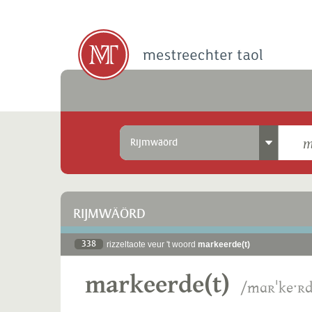
Rijmwäörd
RIJMWÄÖRD
338
rizzeltaote veur 't woord
markeerde(t)
markeerde(t)
/mɑʀˈkeˑʀd