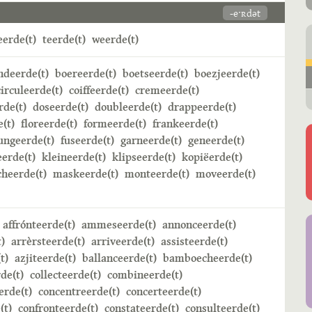
-eˑʀdət
erde(t)
teerde(t)
weerde(t)
ndeerde(t)
boereerde(t)
boetseerde(t)
boezjeerde(t)
circuleerde(t)
coiffeerde(t)
cremeerde(t)
rde(t)
doseerde(t)
doubleerde(t)
drappeerde(t)
e(t)
floreerde(t)
formeerde(t)
frankeerde(t)
ungeerde(t)
fuseerde(t)
garneerde(t)
geneerde(t)
erde(t)
kleineerde(t)
klipseerde(t)
kopiëerde(t)
heerde(t)
maskeerde(t)
monteerde(t)
moveerde(t)
affrónteerde(t)
ammeseerde(t)
annonceerde(t)
)
arrèrsteerde(t)
arriveerde(t)
assisteerde(t)
t)
azjiteerde(t)
ballanceerde(t)
bamboecheerde(t)
de(t)
collecteerde(t)
combineerde(t)
rde(t)
concentreerde(t)
concerteerde(t)
(t)
confronteerde(t)
constateerde(t)
consulteerde(t)