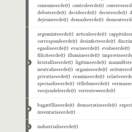
consumeerde(t)
controleerde(t)
converseerd
debuteerde(t)
decideerde(t)
decoreerde(t)
d
dejeuneerde(t)
demaskeerde(t)
dementeerde
arguminteerde(t)
articuleerde(t)
cappitulee
correspondeerde(t)
desinfecteerde(t)
discri
egaoliseerde(t)
evacueerde(t)
evalueerde(t)
filiciteerde(t)
illumineerde(t)
improviseerde
kristalliseerde(t)
ligitimeerde(t)
mannifèste
5
neutraliseerde(t)
organiseerde(t)
oriënteerd
privatiseerde(t)
reanimeerde(t)
relativeerde
speciaoliseerde(t)
tèllefoneerde(t)
vermasse
versjendeleerde(t)
vertesteweerde(t)
bagatèlliseerde(t)
democratiseerde(t)
exper
6
inventariseerde(t)
industrialiseerde(t)
7