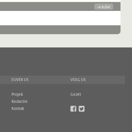
-eːʀdət
EUVER US
VOLG US
Projek
Gezèt
Redactie
Kontak