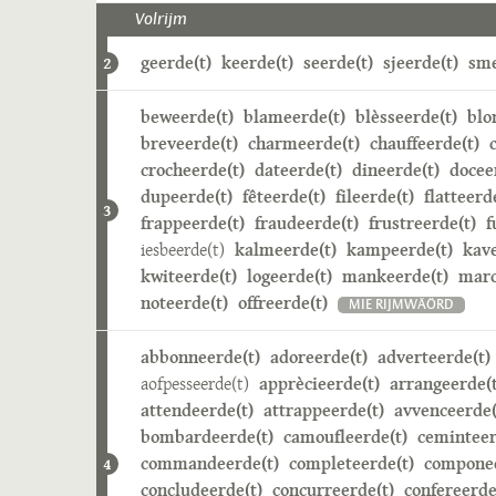
Volrijm
geerde(t)
keerde(t)
seerde(t)
sjeerde(t)
sme
2
beweerde(t)
blameerde(t)
blèsseerde(t)
blo
breveerde(t)
charmeerde(t)
chauffeerde(t)
crocheerde(t)
dateerde(t)
dineerde(t)
docee
dupeerde(t)
fêteerde(t)
fileerde(t)
flatteerd
3
frappeerde(t)
fraudeerde(t)
frustreerde(t)
f
iesbeerde(t)
kalmeerde(t)
kampeerde(t)
kave
kwiteerde(t)
logeerde(t)
mankeerde(t)
marc
noteerde(t)
offreerde(t)
MIE RIJMWÄÖRD
abbonneerde(t)
adoreerde(t)
adverteerde(t)
aofpesseerde(t)
apprècieerde(t)
arrangeerde(t
attendeerde(t)
attrappeerde(t)
avvenceerde(
bombardeerde(t)
camoufleerde(t)
ceminteer
commandeerde(t)
completeerde(t)
componee
4
concludeerde(t)
concurreerde(t)
confereerde