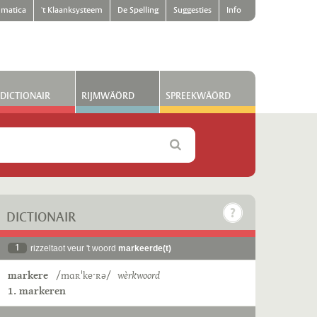
matica
't Klaanksysteem
De Spelling
Suggesties
Info
DICTIONAIR
RIJMWÄÖRD
SPREEKWÄÖRD
DICTIONAIR
1
rizzeltaot veur 't woord
markeerde(t)
markere
/mɑʀˈkeˑʀə/
wèrkwoord
1. markeren