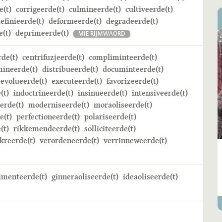
e(t)
corrigeerde(t)
culmineerde(t)
cultiveerde(t)
efinieerde(t)
deformeerde(t)
degradeerde(t)
(t)
deprimeerde(t)
MIE RIJMWÄÖRD
rde(t)
centrifuzjeerde(t)
compliminteerde(t)
mineerde(t)
distribueerde(t)
documinteerde(t)
evolueerde(t)
executeerde(t)
favorizeerde(t)
(t)
indoctrineerde(t)
insinueerde(t)
intensiveerde(t)
erde(t)
moderniseerde(t)
moraoliseerde(t)
e(t)
perfectioneerde(t)
polariseerde(t)
(t)
rikkemendeerde(t)
solliciteerde(t)
kreerde(t)
verordeneerde(t)
verrinneweerde(t)
imenteerde(t)
ginneraoliseerde(t)
ideaoliseerde(t)