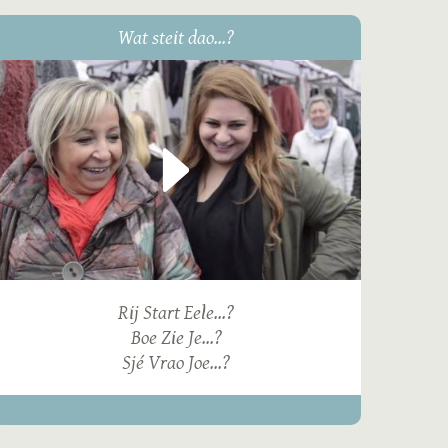
Wat steit dao...?
Rij Start Eele...?
Boe Zie Je...?
Sjé Vrao Joe...?