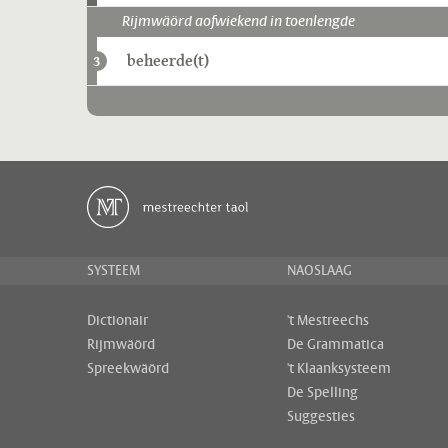
Rijmwäörd aofwiekend in toenlengde
beheerde(t)
3
SYSTEEM
NAOSLAAG
Dictionair
't Mestreechs
Rijmwäörd
De Grammatica
Spreekwäörd
't Klaanksysteem
De Spelling
Suggesties