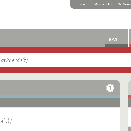
Home
't Mestreechs
De Gram
HOME
ə(t)/