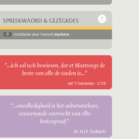
SPREEKWÄÖRD & GEZÈGKDES
0
rizzeltaote veur 't woord
markere
"...ich sal uch bewiesen, dat et Mastreegs de
beste van alle de taulen is..."
oet 't Sermoen - 1729
"...onvolledigheid is het onbetwistbare,
eeuwenoude voorrecht van elke
lexicograaf."
Dr. H.J.E. Endepols