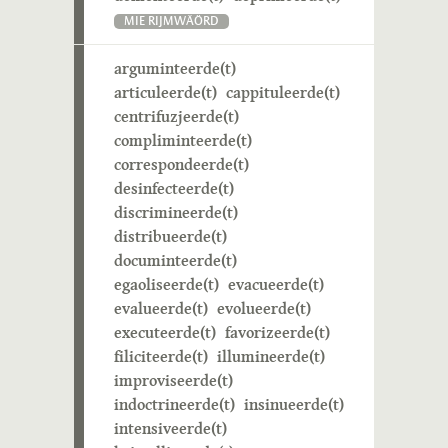
MIE RIJMWÄÖRD
arguminteerde(t)
articuleerde(t)
cappituleerde(t)
centrifuzjeerde(t)
compliminteerde(t)
correspondeerde(t)
desinfecteerde(t)
discrimineerde(t)
distribueerde(t)
documinteerde(t)
egaoliseerde(t)
evacueerde(t)
evalueerde(t)
evolueerde(t)
executeerde(t)
favorizeerde(t)
filiciteerde(t)
illumineerde(t)
improviseerde(t)
indoctrineerde(t)
insinueerde(t)
intensiveerde(t)