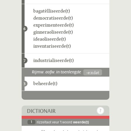
bagatèlliseerde(t)
democratiseerde(t)
experimenteerde(t)
6
ginneraoliseerde(t)
ideaoliseerde(t)
inventariseerde(t)
industrialiseerde(t)
7
-eːʀdət
Rijmw. aofw. in toenlengde
beheerde(t)
3
DICTIONAIR
1
rizzeltaot veur 't woord
weerde(t)