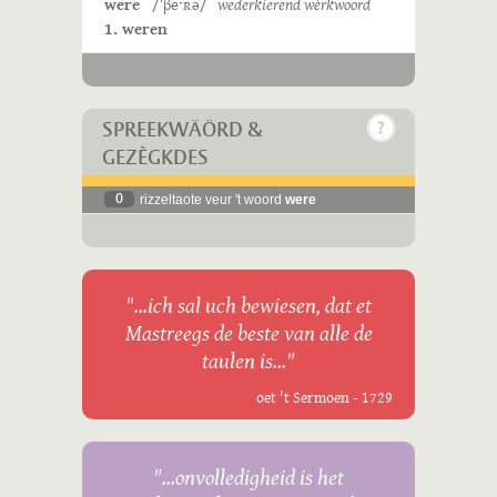
were
/ˈβeˑʀə/
wederkierend wèrkwoord
1. weren
SPREEKWÄÖRD &
GEZÈGKDES
0
rizzeltaote veur 't woord
were
"...ich sal uch bewiesen, dat et
Mastreegs de beste van alle de
taulen is..."
oet 't Sermoen - 1729
"...onvolledigheid is het