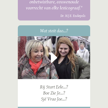
onbetwistbare, eeuwenoude
voorrecht van elke lexicograaf."
Dr. H.J.E. Endepols
Wat steit dao...?
Rij Start Eele...?
Boe Zie Je...?
Sjé Vrao Joe...?