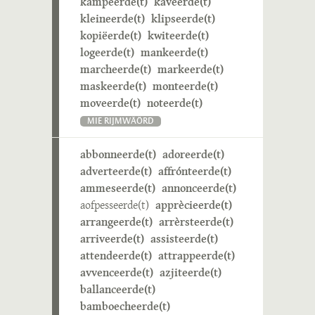
kampeerde(t)
kaveerde(t)
kleineerde(t)
klipseerde(t)
kopiëerde(t)
kwiteerde(t)
logeerde(t)
mankeerde(t)
marcheerde(t)
markeerde(t)
maskeerde(t)
monteerde(t)
moveerde(t)
noteerde(t)
MIE RIJMWÄÖRD
abbonneerde(t)
adoreerde(t)
adverteerde(t)
affrónteerde(t)
ammeseerde(t)
annonceerde(t)
aofpesseerde(t)
apprècieerde(t)
arrangeerde(t)
arrèrsteerde(t)
arriveerde(t)
assisteerde(t)
attendeerde(t)
attrappeerde(t)
avvenceerde(t)
azjiteerde(t)
ballanceerde(t)
bamboecheerde(t)