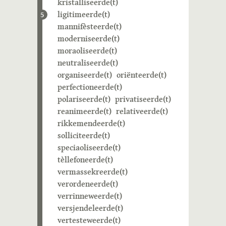
kristalliseerde(t)
ligitimeerde(t)
5
mannifèsteerde(t)
moderniseerde(t)
moraoliseerde(t)
neutraliseerde(t)
organiseerde(t)
oriënteerde(t)
perfectioneerde(t)
polariseerde(t)
privatiseerde(t)
reanimeerde(t)
relativeerde(t)
rikkemendeerde(t)
solliciteerde(t)
speciaoliseerde(t)
tèllefoneerde(t)
vermassekreerde(t)
verordeneerde(t)
verrinneweerde(t)
versjendeleerde(t)
vertesteweerde(t)