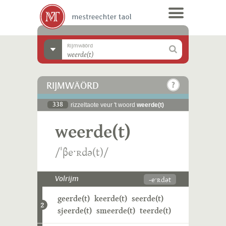
Rijmwäörd
RIJMWÄÖRD
338
rizzeltaote veur 't woord
weerde(t)
weerde(t)
/ˈβeˑʀdə(t)/
-eˑʀdət
Volrijm
geerde(t)
keerde(t)
seerde(t)
2
sjeerde(t)
smeerde(t)
teerde(t)