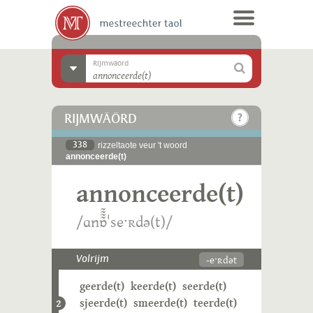
Rijmwäörd
RIJMWÄÖRD
338
rizzeltaote veur 't woord
annonceerde(t)
annonceerde(t)
/ɑnɒ̃̃̃̃ˈseˑʀdə(t)/
-eˑʀdət
Volrijm
geerde(t)
keerde(t)
seerde(t)
sjeerde(t)
smeerde(t)
teerde(t)
2