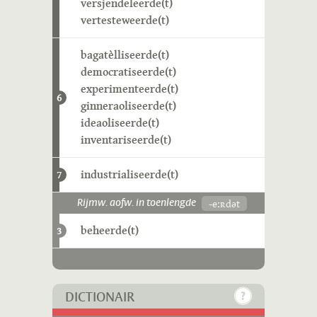
versjendeleerde(t)
vertesteweerde(t)
bagatèlliseerde(t)
democratiseerde(t)
experimenteerde(t)
6
ginneraoliseerde(t)
ideaoliseerde(t)
inventariseerde(t)
industrialiseerde(t)
7
-eːʀdət
Rijmw. aofw. in toenlengde
beheerde(t)
3
DICTIONAIR