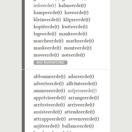
iesbeerde(t)
kalmeerde(t)
kampeerde(t)
kaveerde(t)
kleineerde(t)
klipseerde(t)
kopiëerde(t)
kwiteerde(t)
logeerde(t)
mankeerde(t)
marcheerde(t)
markeerde(t)
maskeerde(t)
monteerde(t)
moveerde(t)
noteerde(t)
MIE RIJMWÄÖRD
abbonneerde(t)
adoreerde(t)
adverteerde(t)
affrónteerde(t)
ammeseerde(t)
aofpesseerde(t)
apprècieerde(t)
arrangeerde(t)
arrèrsteerde(t)
arriveerde(t)
assisteerde(t)
attendeerde(t)
attrappeerde(t)
avvenceerde(t)
azjiteerde(t)
ballanceerde(t)