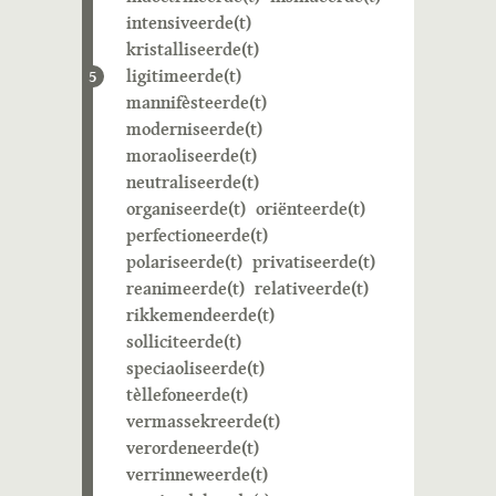
intensiveerde(t)
kristalliseerde(t)
ligitimeerde(t)
5
mannifèsteerde(t)
moderniseerde(t)
moraoliseerde(t)
neutraliseerde(t)
organiseerde(t)
oriënteerde(t)
perfectioneerde(t)
polariseerde(t)
privatiseerde(t)
reanimeerde(t)
relativeerde(t)
rikkemendeerde(t)
solliciteerde(t)
speciaoliseerde(t)
tèllefoneerde(t)
vermassekreerde(t)
verordeneerde(t)
verrinneweerde(t)