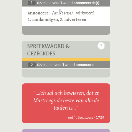
1
rizzeltaot veur 't woord
annonceerde(t)
annoncere
/ɑnɒ̃̃̃̃ˈseˑʀə/
wèrkwoord
1. aankondigen
,
2. adverteren
SPREEKWÄÖRD &
GEZÈGKDES
0
rizzeltaote veur 't woord
annoncere
"...ich sal uch bewiesen, dat et
Mastreegs de beste van alle de
taulen is..."
oet 't Sermoen - 1729