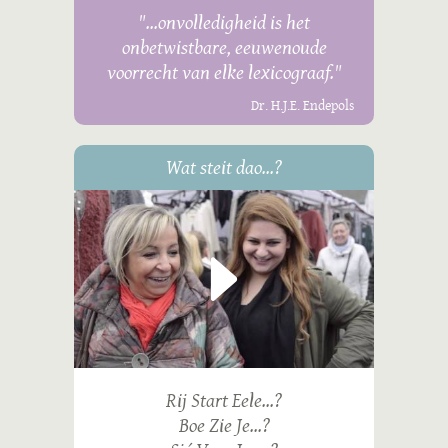
"...onvolledigheid is het
onbetwistbare, eeuwenoude
voorrecht van elke lexicograaf."
Dr. H.J.E. Endepols
Wat steit dao...?
Rij Start Eele...?
Boe Zie Je...?