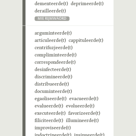
dementeerde(t)
deprimeerde(t)
derailleerde(t)
MIE RIJMWÄÖRD
arguminteerde(t)
articuleerde(t)
cappituleerde(t)
centrifuzjeerde(t)
compliminteerde(t)
correspondeerde(t)
desinfecteerde(t)
discrimineerde(t)
distribueerde(t)
documinteerde(t)
egaoliseerde(t)
evacueerde(t)
evalueerde(t)
evolueerde(t)
executeerde(t)
favorizeerde(t)
filiciteerde(t)
illumineerde(t)
improviseerde(t)
indoctrineerde(t)
insinueerde(t)