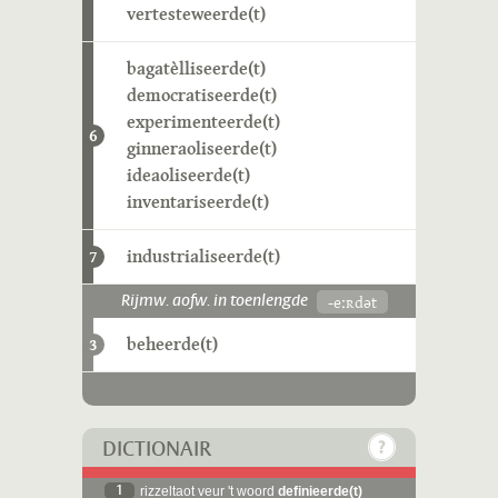
vertesteweerde(t)
bagatèlliseerde(t)
democratiseerde(t)
experimenteerde(t)
6
ginneraoliseerde(t)
ideaoliseerde(t)
inventariseerde(t)
industrialiseerde(t)
7
-eːʀdət
Rijmw. aofw. in toenlengde
beheerde(t)
3
DICTIONAIR
1
rizzeltaot veur 't woord
definieerde(t)