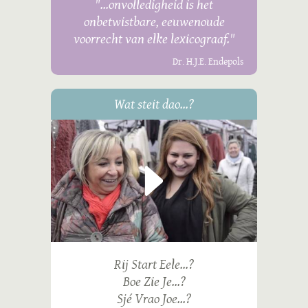
"...onvolledigheid is het
onbetwistbare, eeuwenoude
voorrecht van elke lexicograaf."
Dr. H.J.E. Endepols
Wat steit dao...?
Rij Start Eele...?
Boe Zie Je...?
Sjé Vrao Joe...?