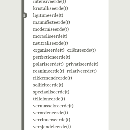
intensiveerde(t)
kristalliseerde(t)
ligitimeerde(t)
5
mannifèsteerde(t)
moderniseerde(t)
moraoliseerde(t)
neutraliseerde(t)
organiseerde(t)
oriënteerde(t)
perfectioneerde(t)
polariseerde(t)
privatiseerde(t)
reanimeerde(t)
relativeerde(t)
rikkemendeerde(t)
solliciteerde(t)
speciaoliseerde(t)
tèllefoneerde(t)
vermassekreerde(t)
verordeneerde(t)
verrinneweerde(t)
versjendeleerde(t)