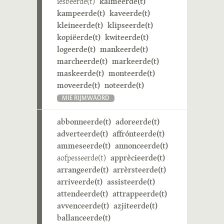
iesbeerde(t)
kalmeerde(t)
kampeerde(t)
kaveerde(t)
kleineerde(t)
klipseerde(t)
kopiëerde(t)
kwiteerde(t)
logeerde(t)
mankeerde(t)
marcheerde(t)
markeerde(t)
maskeerde(t)
monteerde(t)
moveerde(t)
noteerde(t)
MIE RIJMWÄÖRD
abbonneerde(t)
adoreerde(t)
adverteerde(t)
affrónteerde(t)
ammeseerde(t)
annonceerde(t)
aofpesseerde(t)
apprècieerde(t)
arrangeerde(t)
arrèrsteerde(t)
arriveerde(t)
assisteerde(t)
attendeerde(t)
attrappeerde(t)
avvenceerde(t)
azjiteerde(t)
ballanceerde(t)