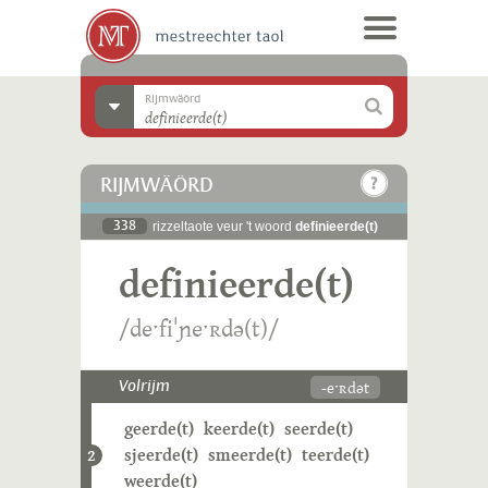
Rijmwäörd
RIJMWÄÖRD
338
rizzeltaote veur 't woord
definieerde(t)
definieerde(t)
/deˑfiˈɲeˑʀdə(t)/
-eˑʀdət
Volrijm
geerde(t)
keerde(t)
seerde(t)
sjeerde(t)
smeerde(t)
teerde(t)
2
weerde(t)