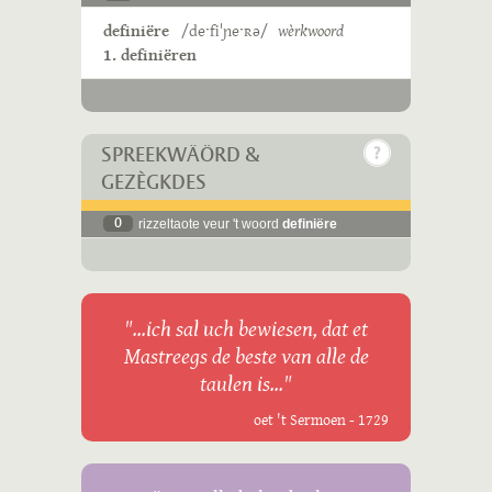
definiëre
/deˑfiˈɲeˑʀə/
wèrkwoord
1. definiëren
SPREEKWÄÖRD &
GEZÈGKDES
0
rizzeltaote veur 't woord
definiëre
"...ich sal uch bewiesen, dat et
Mastreegs de beste van alle de
taulen is..."
oet 't Sermoen - 1729