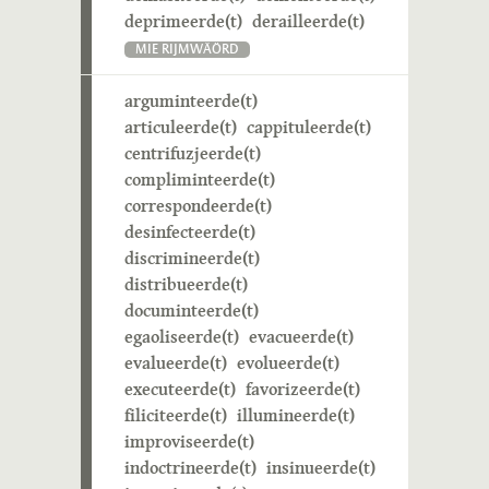
deprimeerde(t)
derailleerde(t)
MIE RIJMWÄÖRD
arguminteerde(t)
articuleerde(t)
cappituleerde(t)
centrifuzjeerde(t)
compliminteerde(t)
correspondeerde(t)
desinfecteerde(t)
discrimineerde(t)
distribueerde(t)
documinteerde(t)
egaoliseerde(t)
evacueerde(t)
evalueerde(t)
evolueerde(t)
executeerde(t)
favorizeerde(t)
filiciteerde(t)
illumineerde(t)
improviseerde(t)
indoctrineerde(t)
insinueerde(t)