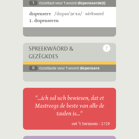
1
rizzeltaot veur 't woord
dispenseerde(t)
dispensere
/dɪspənˈzeˑʀə/
wèrkwoord
1. dispenseren
SPREEKWÄÖRD &
GEZÈGKDES
0
rizzeltaote veur 't woord
dispensere
"...ich sal uch bewiesen, dat et
Mastreegs de beste van alle de
taulen is..."
oet 't Sermoen - 1729