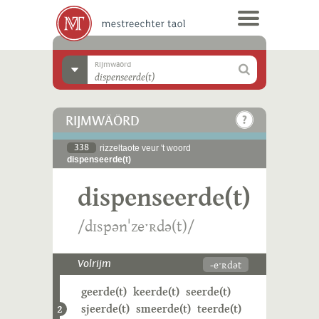
Rijmwäörd
RIJMWÄÖRD
338
rizzeltaote veur 't woord
dispenseerde(t)
dispenseerde(t)
/dɪspənˈzeˑʀdə(t)/
-eˑʀdət
Volrijm
geerde(t)
keerde(t)
seerde(t)
sjeerde(t)
smeerde(t)
teerde(t)
2