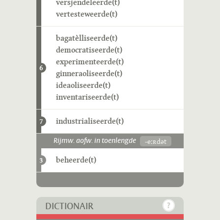
versjendeleerde(t)
vertesteweerde(t)
bagatèlliseerde(t)
democratiseerde(t)
experimenteerde(t)
6
ginneraoliseerde(t)
ideaoliseerde(t)
inventariseerde(t)
industrialiseerde(t)
7
-eːʀdət
Rijmw. aofw. in toenlengde
beheerde(t)
3
DICTIONAIR