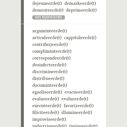
dejeuneerde(t)
demaskeerde(t)
dementeerde(t)
deprimeerde(t)
MIE RIJMWÄÖRD
arguminteerde(t)
articuleerde(t)
cappituleerde(t)
centrifuzjeerde(t)
compliminteerde(t)
correspondeerde(t)
desinfecteerde(t)
discrimineerde(t)
distribueerde(t)
documinteerde(t)
egaoliseerde(t)
evacueerde(t)
evalueerde(t)
evolueerde(t)
executeerde(t)
favorizeerde(t)
filiciteerde(t)
illumineerde(t)
improviseerde(t)
indoctrineerde(t)
insinueerde(t)