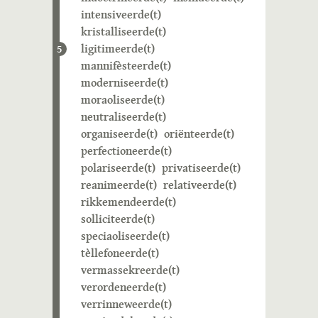
intensiveerde(t)
kristalliseerde(t)
ligitimeerde(t)
5
mannifèsteerde(t)
moderniseerde(t)
moraoliseerde(t)
neutraliseerde(t)
organiseerde(t)
oriënteerde(t)
perfectioneerde(t)
polariseerde(t)
privatiseerde(t)
reanimeerde(t)
relativeerde(t)
rikkemendeerde(t)
solliciteerde(t)
speciaoliseerde(t)
tèllefoneerde(t)
vermassekreerde(t)
verordeneerde(t)
verrinneweerde(t)