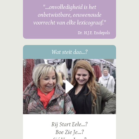
"...onvolledigheid is het
onbetwistbare, eeuwenoude
voorrecht van elke lexicograaf."
Dr. H.J.E. Endepols
Wat steit dao...?
Rij Start Eele...?
Boe Zie Je...?