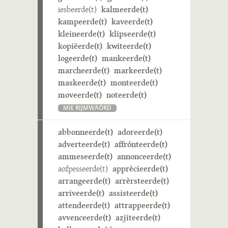
iesbeerde(t)
kalmeerde(t)
kampeerde(t)
kaveerde(t)
kleineerde(t)
klipseerde(t)
kopiëerde(t)
kwiteerde(t)
logeerde(t)
mankeerde(t)
marcheerde(t)
markeerde(t)
maskeerde(t)
monteerde(t)
moveerde(t)
noteerde(t)
MIE RIJMWÄÖRD
abbonneerde(t)
adoreerde(t)
adverteerde(t)
affrónteerde(t)
ammeseerde(t)
annonceerde(t)
aofpesseerde(t)
apprècieerde(t)
arrangeerde(t)
arrèrsteerde(t)
arriveerde(t)
assisteerde(t)
attendeerde(t)
attrappeerde(t)
avvenceerde(t)
azjiteerde(t)