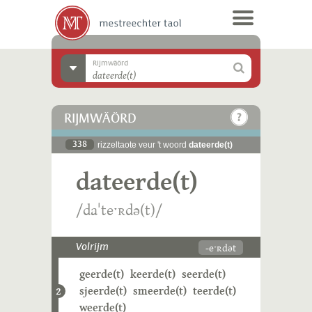
Rijmwäörd
RIJMWÄÖRD
338
rizzeltaote veur 't woord
dateerde(t)
dateerde(t)
/daˈteˑʀdə(t)/
-eˑʀdət
Volrijm
geerde(t)
keerde(t)
seerde(t)
sjeerde(t)
smeerde(t)
teerde(t)
2
weerde(t)