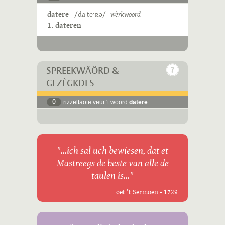
datere
/daˈteˑʀə/
wèrkwoord
1. dateren
SPREEKWÄÖRD &
GEZÈGKDES
0
rizzeltaote veur 't woord
datere
"...ich sal uch bewiesen, dat et
Mastreegs de beste van alle de
taulen is..."
oet 't Sermoen - 1729