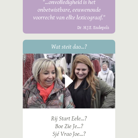
"...onvolledigheid is het
onbetwistbare, eeuwenoude
voorrecht van elke lexicograaf."
Dr. H.J.E. Endepols
Wat steit dao...?
Rij Start Eele...?
Boe Zie Je...?
Sjé Vrao Joe...?