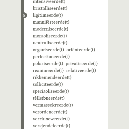
intensiveerde(t)
kristalliseerde(t)
ligitimeerde(t)
5
mannifèsteerde(t)
moderniseerde(t)
moraoliseerde(t)
neutraliseerde(t)
organiseerde(t)
oriënteerde(t)
perfectioneerde(t)
polariseerde(t)
privatiseerde(t)
reanimeerde(t)
relativeerde(t)
rikkemendeerde(t)
solliciteerde(t)
speciaoliseerde(t)
tèllefoneerde(t)
vermassekreerde(t)
verordeneerde(t)
verrinneweerde(t)
versjendeleerde(t)