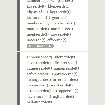
kalmeerde(t)
kampeerde(t)
kaveerde(t)
kleineerde(t)
klipseerde(t)
kopiëerde(t)
kwiteerde(t)
logeerde(t)
mankeerde(t)
marcheerde(t)
markeerde(t)
maskeerde(t)
monteerde(t)
moveerde(t)
noteerde(t)
offreerde(t)
MIE RIJMWÄÖRD
abbonneerde(t)
adoreerde(t)
adverteerde(t)
affrónteerde(t)
ammeseerde(t)
annonceerde(t)
aofpesseerde(t)
apprècieerde(t)
arrangeerde(t)
arrèrsteerde(t)
arriveerde(t)
assisteerde(t)
attendeerde(t)
attrappeerde(t)
avvenceerde(t)
azjiteerde(t)
ballanceerde(t)