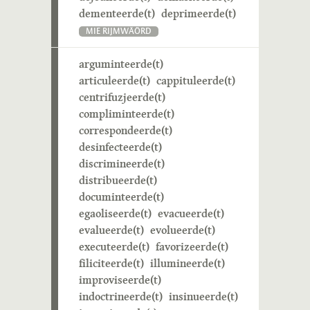
dementeerde(t)
deprimeerde(t)
MIE RIJMWÄÖRD
arguminteerde(t)
articuleerde(t)
cappituleerde(t)
centrifuzjeerde(t)
compliminteerde(t)
correspondeerde(t)
desinfecteerde(t)
discrimineerde(t)
distribueerde(t)
documinteerde(t)
egaoliseerde(t)
evacueerde(t)
evalueerde(t)
evolueerde(t)
executeerde(t)
favorizeerde(t)
filiciteerde(t)
illumineerde(t)
improviseerde(t)
indoctrineerde(t)
insinueerde(t)