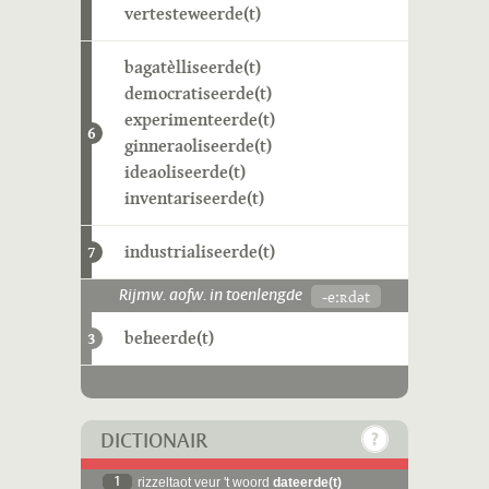
vertesteweerde(t)
bagatèlliseerde(t)
democratiseerde(t)
experimenteerde(t)
6
ginneraoliseerde(t)
ideaoliseerde(t)
inventariseerde(t)
industrialiseerde(t)
7
-eːʀdət
Rijmw. aofw. in toenlengde
beheerde(t)
3
DICTIONAIR
1
rizzeltaot veur 't woord
dateerde(t)