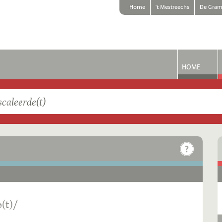
Home
't Mestreechs
De Gram
HOME
(t)/