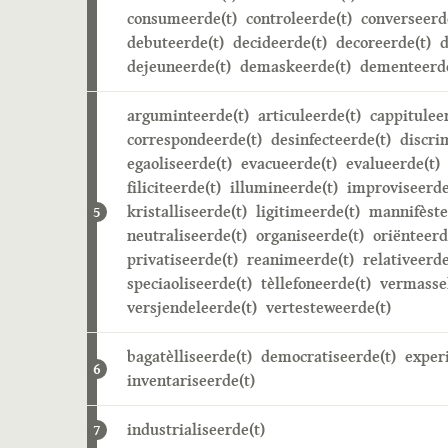
consumeerde(t)
controleerde(t)
converseerd
debuteerde(t)
decideerde(t)
decoreerde(t)
d
dejeuneerde(t)
demaskeerde(t)
dementeerde
arguminteerde(t)
articuleerde(t)
cappitulee
correspondeerde(t)
desinfecteerde(t)
discri
egaoliseerde(t)
evacueerde(t)
evalueerde(t)
filiciteerde(t)
illumineerde(t)
improviseerde
kristalliseerde(t)
ligitimeerde(t)
mannifèste
5
neutraliseerde(t)
organiseerde(t)
oriënteerd
privatiseerde(t)
reanimeerde(t)
relativeerde
speciaoliseerde(t)
tèllefoneerde(t)
vermasse
versjendeleerde(t)
vertesteweerde(t)
bagatèlliseerde(t)
democratiseerde(t)
exper
6
inventariseerde(t)
industrialiseerde(t)
7