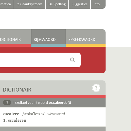
matica
't Klaanksysteem
De Spelling
Suggesties
Info
DICTIONAIR
RIJMWÄÖRD
SPREEKWÄÖRD
DICTIONAIR
1
rizzeltaot veur 't woord
escaleerde(t)
escalere
/æskaˈleˑʀə/
wèrkwoord
1. escaleren