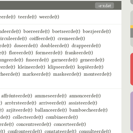
-eˑʀdət
erde(t)
teerde(t)
weerde(t)
ndeerde(t)
boereerde(t)
boetseerde(t)
boezjeerde(t)
circuleerde(t)
coiffeerde(t)
cremeerde(t)
rde(t)
doseerde(t)
doubleerde(t)
drappeerde(t)
e(t)
floreerde(t)
formeerde(t)
frankeerde(t)
ungeerde(t)
fuseerde(t)
garneerde(t)
geneerde(t)
erde(t)
kleineerde(t)
klipseerde(t)
kopiëerde(t)
heerde(t)
markeerde(t)
maskeerde(t)
monteerde(t)
affrónteerde(t)
ammeseerde(t)
annonceerde(t)
)
arrèrsteerde(t)
arriveerde(t)
assisteerde(t)
t)
azjiteerde(t)
ballanceerde(t)
bamboecheerde(t)
de(t)
collecteerde(t)
combineerde(t)
rde(t)
concentreerde(t)
concerteerde(t)
(t)
confronteerde(t)
constateerde(t)
consulteerde(t)