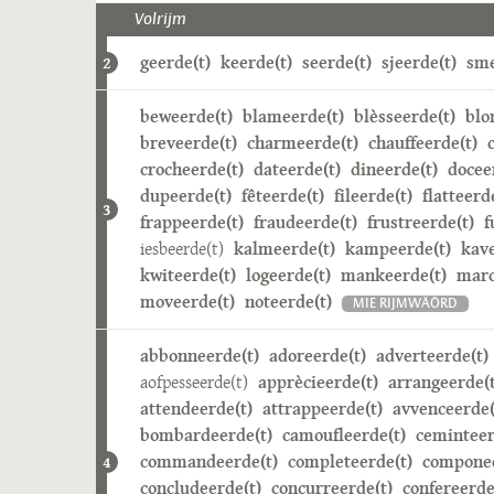
Volrijm
geerde(t)
keerde(t)
seerde(t)
sjeerde(t)
sme
2
beweerde(t)
blameerde(t)
blèsseerde(t)
blo
breveerde(t)
charmeerde(t)
chauffeerde(t)
crocheerde(t)
dateerde(t)
dineerde(t)
docee
dupeerde(t)
fêteerde(t)
fileerde(t)
flatteerd
3
frappeerde(t)
fraudeerde(t)
frustreerde(t)
f
iesbeerde(t)
kalmeerde(t)
kampeerde(t)
kave
kwiteerde(t)
logeerde(t)
mankeerde(t)
marc
moveerde(t)
noteerde(t)
MIE RIJMWÄÖRD
abbonneerde(t)
adoreerde(t)
adverteerde(t)
aofpesseerde(t)
apprècieerde(t)
arrangeerde(t
attendeerde(t)
attrappeerde(t)
avvenceerde(
bombardeerde(t)
camoufleerde(t)
ceminteer
commandeerde(t)
completeerde(t)
componee
4
concludeerde(t)
concurreerde(t)
confereerde