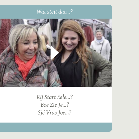
Wat steit dao...?
Rij Start Eele...?
Boe Zie Je...?
Sjé Vrao Joe...?