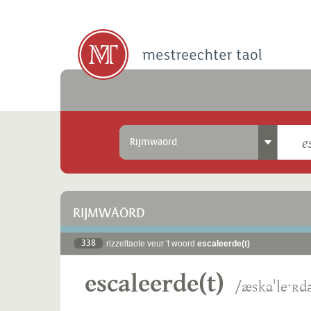
Rijmwäörd
RIJMWÄÖRD
338
rizzeltaote veur 't woord
escaleerde(t)
escaleerde(t)
/æskaˈleˑʀdə