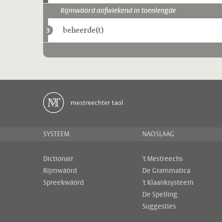
Rijmwäörd aofwiekend in toenlengde
beheerde(t)
3
SYSTEEM
NAOSLAAG
Dictionair
't Mestreechs
Rijmwäörd
De Grammatica
Spreekwäörd
't Klaanksysteem
De Spelling
Suggesties