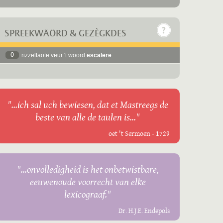
SPREEKWÄÖRD & GEZÈGKDES
0
rizzeltaote veur 't woord
escalere
"...ich sal uch bewiesen, dat et Mastreegs de
beste van alle de taulen is..."
oet 't Sermoen - 1729
"...onvolledigheid is het onbetwistbare,
eeuwenoude voorrecht van elke
lexicograaf."
Dr. H.J.E. Endepols