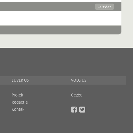
-eːʀdət
EUVER US
VOLG US
Projek
Gezèt
Redactie
Kontak