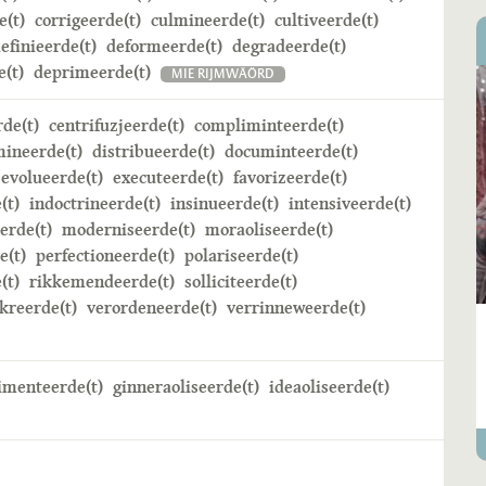
e(t)
corrigeerde(t)
culmineerde(t)
cultiveerde(t)
efinieerde(t)
deformeerde(t)
degradeerde(t)
(t)
deprimeerde(t)
MIE RIJMWÄÖRD
rde(t)
centrifuzjeerde(t)
compliminteerde(t)
mineerde(t)
distribueerde(t)
documinteerde(t)
evolueerde(t)
executeerde(t)
favorizeerde(t)
(t)
indoctrineerde(t)
insinueerde(t)
intensiveerde(t)
erde(t)
moderniseerde(t)
moraoliseerde(t)
e(t)
perfectioneerde(t)
polariseerde(t)
(t)
rikkemendeerde(t)
solliciteerde(t)
kreerde(t)
verordeneerde(t)
verrinneweerde(t)
imenteerde(t)
ginneraoliseerde(t)
ideaoliseerde(t)